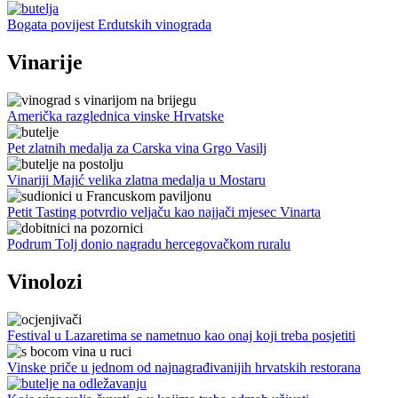
Bogata povijest Erdutskih vinograda
Vinarije
Američka razglednica vinske Hrvatske
Pet zlatnih medalja za Carska vina Grgo Vasilj
Vinariji Majić velika zlatna medalja u Mostaru
Petit Tasting potvrdio veljaču kao najjači mjesec Vinarta
Podrum Tolj donio nagradu hercegovačkom ruralu
Vinolozi
Festival u Lazaretima se nametnuo kao onaj koji treba posjetiti
Vinske priče u jednom od najnagrađivanijih hrvatskih restorana