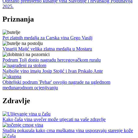
Održano premijerno kušanje vina Slavonije i hrvatskog Podunavlja
2025.
Priznanja
Pet zlatnih medalja za Carska vina Grgo Vasilj
Vinariji Majić velika zlatna medalja u Mostaru
Podrum Tolj donio nagradu hercegovačkom ruralu
Najbolje vino imaju Josip Stojić i Ivan Prskalo Ante
Obiteljski podrum 'Pehar' osvojio nagrade na uglednom
međunarodnom ocjenjivanju
Zdravlje
Kako čaša vina uvečer može utjecati na vaše zdravlje
Studija pokazala kako crna muškatna vina usporavaju starenje kože