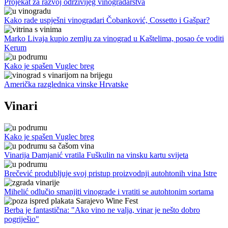
Projekat za razvoj održivijeg vinogradarstva
Kako rade uspješni vinogradari Čobanković, Cossetto i Gašpar?
Marko Livaja kupio zemlju za vinograd u Kaštelima, posao će voditi
Kerum
Kako je spašen Vuglec breg
Američka razglednica vinske Hrvatske
Vinari
Kako je spašen Vuglec breg
Vinarija Damjanić vratila Fuškulin na vinsku kartu svijeta
Brečević produbljuje svoj pristup proizvodnji autohtonih vina Istre
Mihelić odlučio smanjiti vinograde i vratiti se autohtonim sortama
Berba je fantastična: "Ako vino ne valja, vinar je nešto dobro
pogriješio"