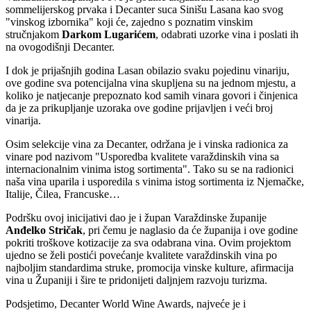
sommelijerskog prvaka i Decanter suca Sinišu Lasana kao svog
"vinskog izbornika" koji će, zajedno s poznatim vinskim
stručnjakom
Darkom Lugarićem
, odabrati uzorke vina i poslati ih
na ovogodišnji Decanter.
I dok je prijašnjih godina Lasan obilazio svaku pojedinu vinariju,
ove godine sva potencijalna vina skupljena su na jednom mjestu, a
koliko je natjecanje prepoznato kod samih vinara govori i činjenica
da je za prikupljanje uzoraka ove godine prijavljen i veći broj
vinarija.
Osim selekcije vina za Decanter, održana je i vinska radionica za
vinare pod nazivom "Usporedba kvalitete varaždinskih vina sa
internacionalnim vinima istog sortimenta". Tako su se na radionici
naša vina uparila i usporedila s vinima istog sortimenta iz Njemačke,
Italije, Čilea, Francuske…
Podršku ovoj inicijativi dao je i župan Varaždinske županije
Anđelko Stričak
, pri čemu je naglasio da će županija i ove godine
pokriti troškove kotizacije za sva odabrana vina. Ovim projektom
ujedno se želi postići povećanje kvalitete varaždinskih vina po
najboljim standardima struke, promocija vinske kulture, afirmacija
vina u Županiji i šire te pridonijeti daljnjem razvoju turizma.
Podsjetimo, Decanter World Wine Awards, najveće je i