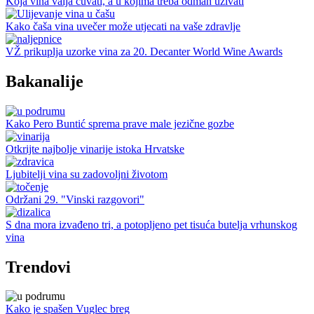
Koja vina valja čuvati, a u kojima treba odmah uživati
Kako čaša vina uvečer može utjecati na vaše zdravlje
VŽ prikuplja uzorke vina za 20. Decanter World Wine Awards
Bakanalije
Kako Pero Buntić sprema prave male jezične gozbe
Otkrijte najbolje vinarije istoka Hrvatske
Ljubitelji vina su zadovoljni životom
Održani 29. "Vinski razgovori"
S dna mora izvađeno tri, a potopljeno pet tisuća butelja vrhunskog
vina
Trendovi
Kako je spašen Vuglec breg