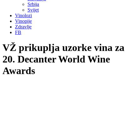
Srbija
Svijet
Vinolozi
Vinopije
Zdravlje
FB
VŽ prikuplja uzorke vina za
20. Decanter World Wine
Awards