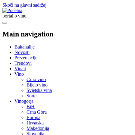
Skoči na glavni sadržaj
portal o vinu
Main navigation
Bakanalije
Novosti
Prezentacije
Trendovi
Vinari
Vino
Crno vino
Bijelo vino
Svjetska vina
Sorte
Vinogorja
BiH
Crna Gora
Europa
Hrvatska
Makedonija
Slovenija