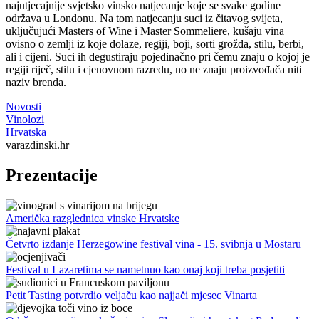
najutjecajnije svjetsko vinsko natjecanje koje se svake godine
održava u Londonu. Na tom natjecanju suci iz čitavog svijeta,
uključujući Masters of Wine i Master Sommeliere, kušaju vina
ovisno o zemlji iz koje dolaze, regiji, boji, sorti grožđa, stilu, berbi,
ali i cijeni. Suci ih degustiraju pojedinačno pri čemu znaju o kojoj je
regiji riječ, stilu i cjenovnom razredu, no ne znaju proizvođača niti
naziv brenda.
Novosti
Vinolozi
Hrvatska
varazdinski.hr
Prezentacije
Američka razglednica vinske Hrvatske
Četvrto izdanje Herzegowine festival vina - 15. svibnja u Mostaru
Festival u Lazaretima se nametnuo kao onaj koji treba posjetiti
Petit Tasting potvrdio veljaču kao najjači mjesec Vinarta