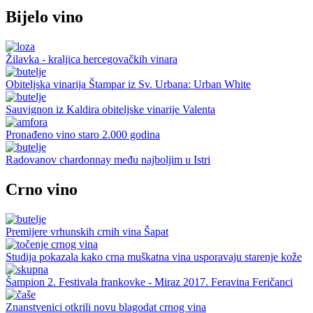
Bijelo vino
Žilavka - kraljica hercegovačkih vinara
Obiteljska vinarija Štampar iz Sv. Urbana: Urban White
Sauvignon iz Kaldira obiteljske vinarije Valenta
Pronađeno vino staro 2.000 godina
Radovanov chardonnay među najboljim u Istri
Crno vino
Premijere vrhunskih crnih vina Šapat
Studija pokazala kako crna muškatna vina usporavaju starenje kože
Šampion 2. Festivala frankovke - Miraz 2017. Feravina Feričanci
Znanstvenici otkrili novu blagodat crnog vina