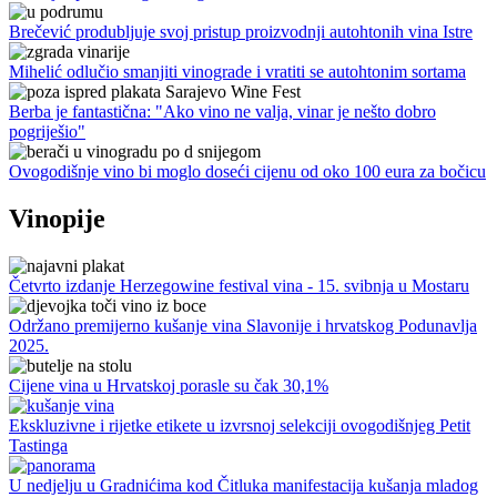
Brečević produbljuje svoj pristup proizvodnji autohtonih vina Istre
Mihelić odlučio smanjiti vinograde i vratiti se autohtonim sortama
Berba je fantastična: "Ako vino ne valja, vinar je nešto dobro
pogriješio"
Ovogodišnje vino bi moglo doseći cijenu od oko 100 eura za bočicu
Vinopije
Četvrto izdanje Herzegowine festival vina - 15. svibnja u Mostaru
Održano premijerno kušanje vina Slavonije i hrvatskog Podunavlja
2025.
Cijene vina u Hrvatskoj porasle su čak 30,1%
Ekskluzivne i rijetke etikete u izvrsnoj selekciji ovogodišnjeg Petit
Tastinga
U nedjelju u Gradnićima kod Čitluka manifestacija kušanja mladog