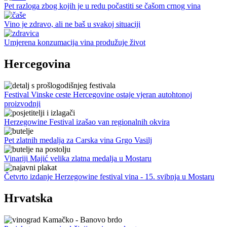
Pet razloga zbog kojih je u redu počastiti se čašom crnog vina
Vino je zdravo, ali ne baš u svakoj situaciji
Umjerena konzumacija vina produžuje život
Hercegovina
Festival Vinske ceste Hercegovine ostaje vjeran autohtonoj
proizvodnji
Herzegowine Festival izašao van regionalnih okvira
Pet zlatnih medalja za Carska vina Grgo Vasilj
Vinariji Majić velika zlatna medalja u Mostaru
Četvrto izdanje Herzegowine festival vina - 15. svibnja u Mostaru
Hrvatska