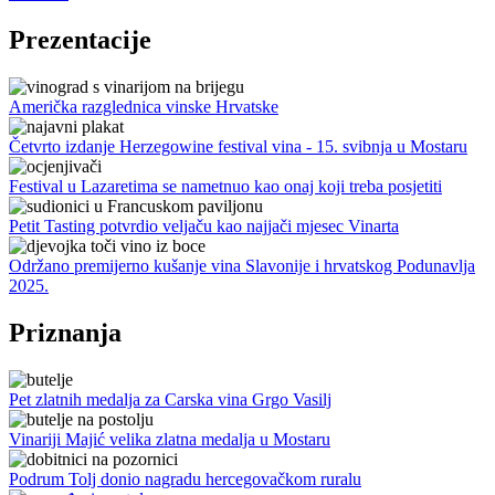
Prezentacije
Američka razglednica vinske Hrvatske
Četvrto izdanje Herzegowine festival vina - 15. svibnja u Mostaru
Festival u Lazaretima se nametnuo kao onaj koji treba posjetiti
Petit Tasting potvrdio veljaču kao najjači mjesec Vinarta
Održano premijerno kušanje vina Slavonije i hrvatskog Podunavlja
2025.
Priznanja
Pet zlatnih medalja za Carska vina Grgo Vasilj
Vinariji Majić velika zlatna medalja u Mostaru
Podrum Tolj donio nagradu hercegovačkom ruralu