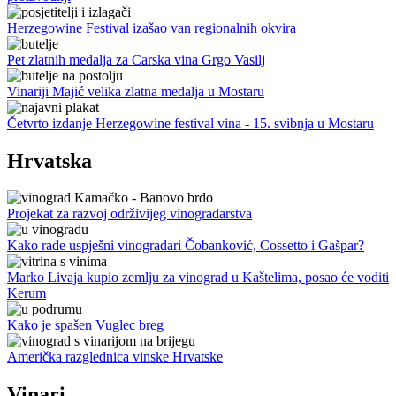
Herzegowine Festival izašao van regionalnih okvira
Pet zlatnih medalja za Carska vina Grgo Vasilj
Vinariji Majić velika zlatna medalja u Mostaru
Četvrto izdanje Herzegowine festival vina - 15. svibnja u Mostaru
Hrvatska
Projekat za razvoj održivijeg vinogradarstva
Kako rade uspješni vinogradari Čobanković, Cossetto i Gašpar?
Marko Livaja kupio zemlju za vinograd u Kaštelima, posao će voditi
Kerum
Kako je spašen Vuglec breg
Američka razglednica vinske Hrvatske
Vinari