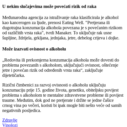
U nekim slučajevima može povećati rizik od raka
Međunarodna agencija za istraživanje raka klasificirala je alkohol
kao kancerogen za ljude, prenosi Eating Well. "Pretjerana ili
dugotrajna konzumacija alkohola povezana je s povećanim rizikom
od različitih vrsta raka", tvrdi Manaker. To uključuje rak usne
šupljine, ždrijela, grkljana, jednjaka, jetre, debelog crijeva i dojke.
Može izazvati ovisnost o alkoholu
Redovita ili prekomjerna konzumacija alkohola može dovesti do
problema povezanih s alkoholom, uključujući ovisnost, oštećenje
jetre i povećan rizik od određenih vrsta raka
, zaključuje
dijetetičarka.
Rizični čimbenici za razvoj ovisnosti o alkoholu uključuju
konzumaciju prije 15. godine života, genetiku, obiteljsku povijest
problema s alkoholom te mentalne zdravstvene probleme ili povijest
traume. Međutim, dok god ne pretjerate i držite se jedne čašice
crnog vina po večeri, koristi bi ipak mogle biti nešto veće od samih
negativnih posljedica.
Zdravlje
Vinolozi