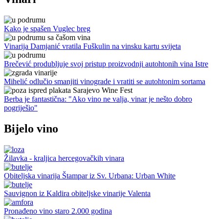
Kako je spašen Vuglec breg
Vinarija Damjanić vratila Fuškulin na vinsku kartu svijeta
Brečević produbljuje svoj pristup proizvodnji autohtonih vina Istre
Mihelić odlučio smanjiti vinograde i vratiti se autohtonim sortama
Berba je fantastična: "Ako vino ne valja, vinar je nešto dobro
pogriješio"
Bijelo vino
Žilavka - kraljica hercegovačkih vinara
Obiteljska vinarija Štampar iz Sv. Urbana: Urban White
Sauvignon iz Kaldira obiteljske vinarije Valenta
Pronađeno vino staro 2.000 godina