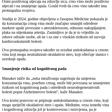
Osim pozitivnog utjecaja na zdravlje srca, crno vino može pozitivno
utjecati i na smanjenje upala. Gould tvrdi da crno vino također ima
protuupalna svojstva.
Studija iz 2024. godine objavljena u časopisu Medicine pokazala je
da konzumacija crnog vina može značajno smanjiti određene
markere upale povezane s aterosklerozom, odnosno nakupljanjem
plaka na stijenkama arterija. Zanimljivo je da je to vrijedilo za
zdrave odrasle osobe, ali ne i za one s visokim rizikom od razvoja
kardiovaskularnih bolesti.
Ova protuupalna svojstva također su rezultat antioksidansa u crnom
vinu koji mogu neutralizirati oksidativni stres, koji oštećuje stanice i
uzrokuje upalu.
Smanjenje rizika od kognitivnog pada
Manaker ističe da
neka istraživanja sugeriraju da umjerena
konzumacija vina, posebno crnog, može biti povezana sa smanjenim
rizikom od kognitivnog pada i određenih neurodegenerativnih
bolesti poput Alzheimerove bolesti
, kaže Manaker.
Ova korist ponovno se pripisuje antioksidansima u crnom vinu, koji
mogu spriječiti oksidativni stres i upalu. Međutim, veza između vina
i kognitivnog zdravlja još je kontroverzna i neizvjesna, pa je