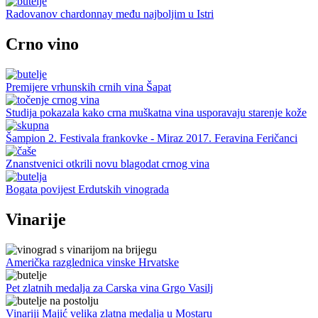
Radovanov chardonnay među najboljim u Istri
Crno vino
Premijere vrhunskih crnih vina Šapat
Studija pokazala kako crna muškatna vina usporavaju starenje kože
Šampion 2. Festivala frankovke - Miraz 2017. Feravina Feričanci
Znanstvenici otkrili novu blagodat crnog vina
Bogata povijest Erdutskih vinograda
Vinarije
Američka razglednica vinske Hrvatske
Pet zlatnih medalja za Carska vina Grgo Vasilj
Vinariji Majić velika zlatna medalja u Mostaru