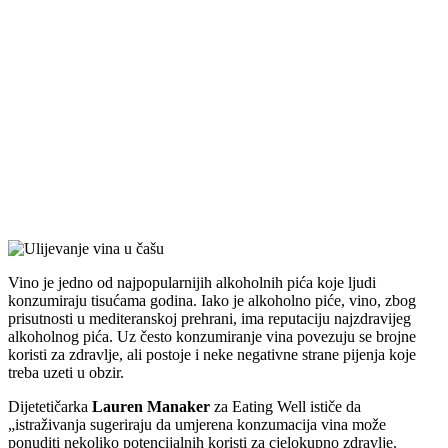
Vino je jedno od najpopularnijih alkoholnih pića koje ljudi
konzumiraju tisućama godina. Iako je alkoholno piće, vino, zbog
prisutnosti u mediteranskoj prehrani, ima reputaciju najzdravijeg
alkoholnog pića. Uz često konzumiranje vina povezuju se brojne
koristi za zdravlje, ali postoje i neke negativne strane pijenja koje
treba uzeti u obzir.
Dijetetičarka
Lauren Manaker
za Eating Well ističe da
istraživanja sugeriraju da umjerena konzumacija vina može
ponuditi nekoliko potencijalnih koristi za cjelokupno zdravlje.