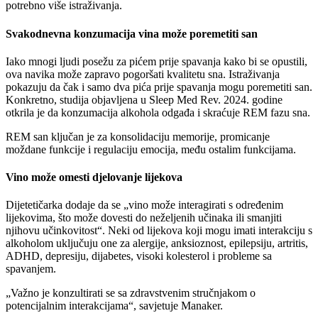
potrebno više istraživanja.
Svakodnevna konzumacija vina može poremetiti san
Iako mnogi ljudi posežu za pićem prije spavanja kako bi se opustili,
ova navika može zapravo pogoršati kvalitetu sna. Istraživanja
pokazuju da čak i samo dva pića prije spavanja mogu poremetiti san.
Konkretno, studija objavljena u Sleep Med Rev. 2024. godine
otkrila je da konzumacija alkohola odgađa i skraćuje REM fazu sna.
REM san ključan je za konsolidaciju memorije, promicanje
moždane funkcije i regulaciju emocija, među ostalim funkcijama.
Vino može omesti djelovanje lijekova
Dijetetičarka dodaje da se
vino može interagirati s određenim
lijekovima, što može dovesti do neželjenih učinaka ili smanjiti
njihovu učinkovitost
. Neki od lijekova koji mogu imati interakciju s
alkoholom uključuju one za alergije, anksioznost, epilepsiju, artritis,
ADHD, depresiju, dijabetes, visoki kolesterol i probleme sa
spavanjem.
Važno je konzultirati se sa zdravstvenim stručnjakom o
potencijalnim interakcijama
, savjetuje Manaker.