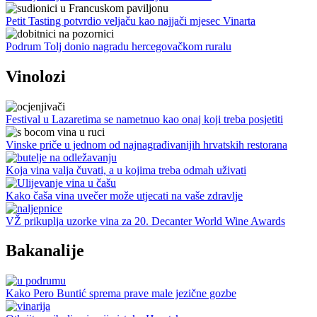
Petit Tasting potvrdio veljaču kao najjači mjesec Vinarta
Podrum Tolj donio nagradu hercegovačkom ruralu
Vinolozi
Festival u Lazaretima se nametnuo kao onaj koji treba posjetiti
Vinske priče u jednom od najnagrađivanijih hrvatskih restorana
Koja vina valja čuvati, a u kojima treba odmah uživati
Kako čaša vina uvečer može utjecati na vaše zdravlje
VŽ prikuplja uzorke vina za 20. Decanter World Wine Awards
Bakanalije
Kako Pero Buntić sprema prave male jezične gozbe