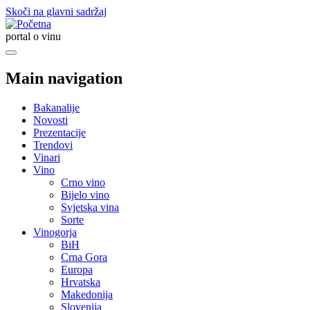
Skoči na glavni sadržaj
portal o vinu
Main navigation
Bakanalije
Novosti
Prezentacije
Trendovi
Vinari
Vino
Crno vino
Bijelo vino
Svjetska vina
Sorte
Vinogorja
BiH
Crna Gora
Europa
Hrvatska
Makedonija
Slovenija