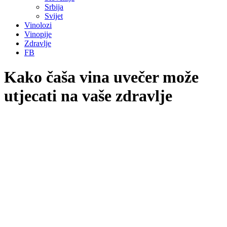
Srbija
Svijet
Vinolozi
Vinopije
Zdravlje
FB
Kako čaša vina uvečer može
utjecati na vaše zdravlje