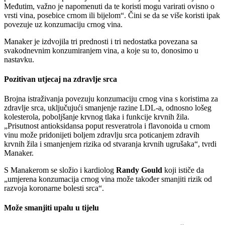
Međutim, važno je napomenuti da te koristi mogu varirati ovisno o
vrsti vina, posebice crnom ili bijelom
. Čini se da se više koristi ipak
povezuje uz konzumaciju crnog vina.
Manaker je izdvojila tri prednosti i tri nedostatka povezana sa
svakodnevnim konzumiranjem vina, a koje su to, donosimo u
nastavku.
Pozitivan utjecaj na zdravlje srca
Brojna istraživanja povezuju konzumaciju crnog vina s koristima za
zdravlje srca, uključujući smanjenje razine LDL-a, odnosno lošeg
kolesterola, poboljšanje krvnog tlaka i funkcije krvnih žila.
Prisutnost antioksidansa poput resveratrola i flavonoida u crnom
vinu može pridonijeti boljem zdravlju srca poticanjem zdravih
krvnih žila i smanjenjem rizika od stvaranja krvnih ugrušaka
, tvrdi
Manaker.
S Manakerom se složio i kardiolog
Randy Gould
koji ističe da
umjerena konzumacija crnog vina može također smanjiti rizik od
razvoja koronarne bolesti srca
.
Može smanjiti upalu u tijelu