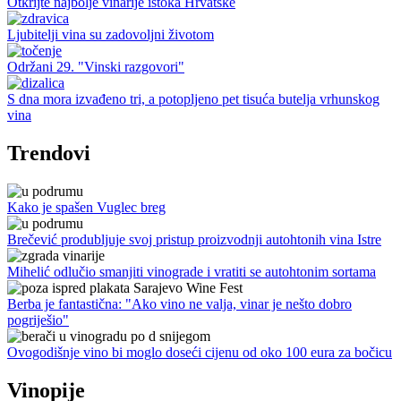
Otkrijte najbolje vinarije istoka Hrvatske
Ljubitelji vina su zadovoljni životom
Održani 29. "Vinski razgovori"
S dna mora izvađeno tri, a potopljeno pet tisuća butelja vrhunskog
vina
Trendovi
Kako je spašen Vuglec breg
Brečević produbljuje svoj pristup proizvodnji autohtonih vina Istre
Mihelić odlučio smanjiti vinograde i vratiti se autohtonim sortama
Berba je fantastična: "Ako vino ne valja, vinar je nešto dobro
pogriješio"
Ovogodišnje vino bi moglo doseći cijenu od oko 100 eura za bočicu
Vinopije