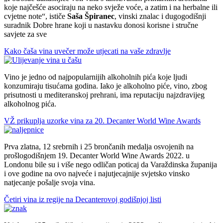
koje najčešće asociraju na neko svježe voće, a zatim i na herbalne ili
cvjetne note
, ističe
Saša Špiranec
, vinski znalac i dugogodišnji
suradnik Dobre hrane koji u nastavku donosi korisne i stručne
savjete za sve
Kako čaša vina uvečer može utjecati na vaše zdravlje
Vino je jedno od najpopularnijih alkoholnih pića koje ljudi
konzumiraju tisućama godina. Iako je alkoholno piće, vino, zbog
prisutnosti u mediteranskoj prehrani, ima reputaciju najzdravijeg
alkoholnog pića.
VŽ prikuplja uzorke vina za 20. Decanter World Wine Awards
Prva zlatna, 12 srebrnih i 25 brončanih medalja osvojenih na
prošlogodišnjem 19. Decanter World Wine Awards 2022. u
Londonu bile su i više nego odličan poticaj da Varaždinska županija
i ove godine na ovo najveće i najutjecajnije svjetsko vinsko
natjecanje pošalje svoja vina.
Četiri vina iz regije na Decanterovoj godišnjoj listi