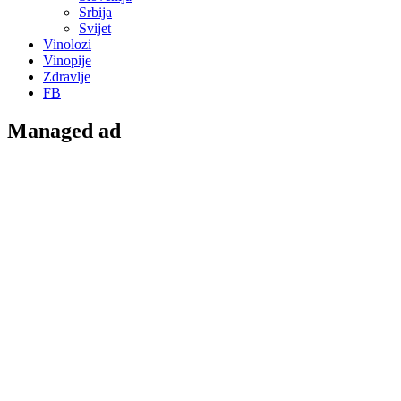
Srbija
Svijet
Vinolozi
Vinopije
Zdravlje
FB
Managed ad