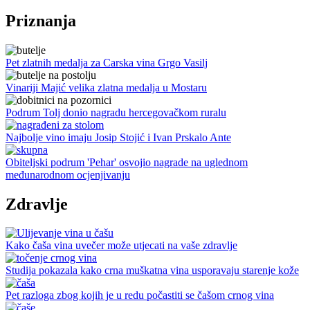
Priznanja
Pet zlatnih medalja za Carska vina Grgo Vasilj
Vinariji Majić velika zlatna medalja u Mostaru
Podrum Tolj donio nagradu hercegovačkom ruralu
Najbolje vino imaju Josip Stojić i Ivan Prskalo Ante
Obiteljski podrum 'Pehar' osvojio nagrade na uglednom
međunarodnom ocjenjivanju
Zdravlje
Kako čaša vina uvečer može utjecati na vaše zdravlje
Studija pokazala kako crna muškatna vina usporavaju starenje kože
Pet razloga zbog kojih je u redu počastiti se čašom crnog vina