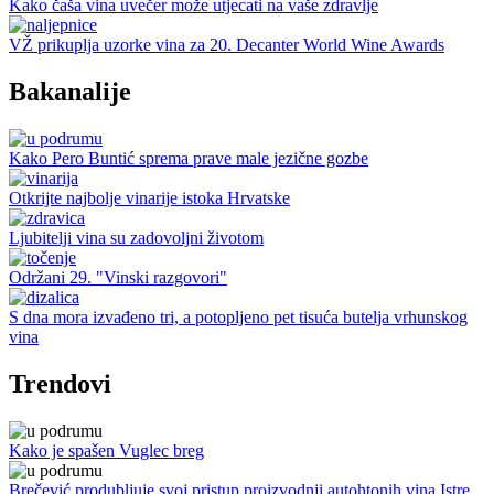
Kako čaša vina uvečer može utjecati na vaše zdravlje
VŽ prikuplja uzorke vina za 20. Decanter World Wine Awards
Bakanalije
Kako Pero Buntić sprema prave male jezične gozbe
Otkrijte najbolje vinarije istoka Hrvatske
Ljubitelji vina su zadovoljni životom
Održani 29. "Vinski razgovori"
S dna mora izvađeno tri, a potopljeno pet tisuća butelja vrhunskog
vina
Trendovi
Kako je spašen Vuglec breg
Brečević produbljuje svoj pristup proizvodnji autohtonih vina Istre