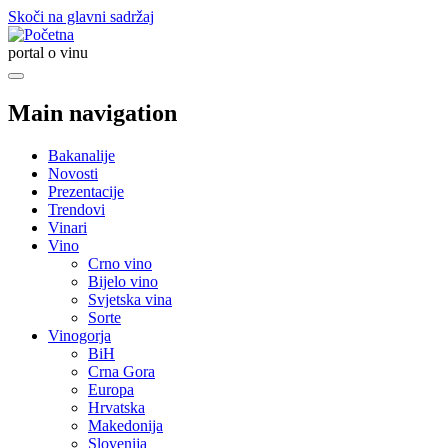
Skoči na glavni sadržaj
portal o vinu
Main navigation
Bakanalije
Novosti
Prezentacije
Trendovi
Vinari
Vino
Crno vino
Bijelo vino
Svjetska vina
Sorte
Vinogorja
BiH
Crna Gora
Europa
Hrvatska
Makedonija
Slovenija