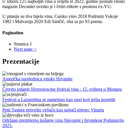
U izboru 125 najboljih vina u svijetu iz 2022. godine poznati vinski
magazin Decanter uvrstio je i četiri etikete s prostora ex-YU.
U pitanju su dva bijela vina, Carsko vino 2018 Podrumi Vukoje
1982 i Malvazija 2020 Edi Simčić, oba sa po 93 poena.
Pagination
Stranica 1
Next page
››
Prezentacije
Američka razglednica vinske Hrvatske
Četvrto izdanje Herzegowine festival vina - 15. svibnja u Mostaru
Festival u Lazaretima se nametnuo kao onaj koji treba posjetiti
Petit Tasting potvrdio veljaču kao najjači mjesec Vinarta
Održano premijerno kušanje vina Slavonije i hrvatskog Podunavlja
2025.