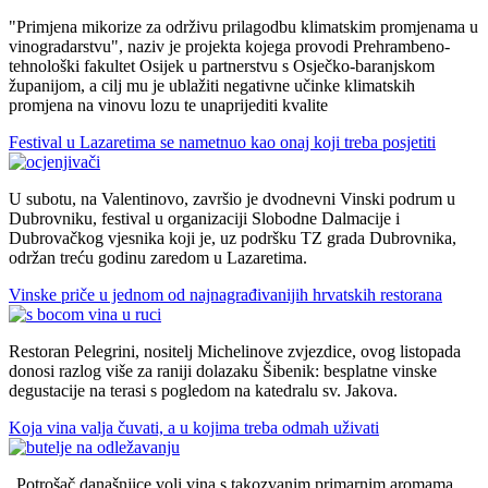
"Primjena mikorize za održivu prilagodbu klimatskim promjenama u
vinogradarstvu", naziv je projekta kojega provodi Prehrambeno-
tehnološki fakultet Osijek u partnerstvu s Osječko-baranjskom
županijom, a cilj mu je ublažiti negativne učinke klimatskih
promjena na vinovu lozu te unaprijediti kvalite
Festival u Lazaretima se nametnuo kao onaj koji treba posjetiti
U subotu, na Valentinovo, završio je dvodnevni Vinski podrum u
Dubrovniku, festival u organizaciji Slobodne Dalmacije i
Dubrovačkog vjesnika koji je, uz podršku TZ grada Dubrovnika,
održan treću godinu zaredom u Lazaretima.
Vinske priče u jednom od najnagrađivanijih hrvatskih restorana
Restoran Pelegrini, nositelj Michelinove zvjezdice, ovog listopada
donosi razlog više za raniji dolazaku Šibenik: besplatne vinske
degustacije na terasi s pogledom na katedralu sv. Jakova.
Koja vina valja čuvati, a u kojima treba odmah uživati
Potrošač današnjice voli vina s takozvanim primarnim aromama