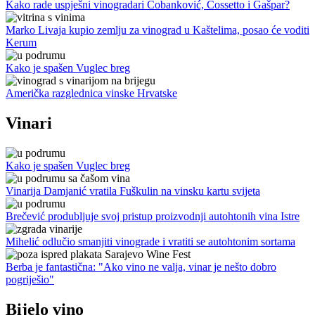
Kako rade uspješni vinogradari Čobanković, Cossetto i Gašpar?
Marko Livaja kupio zemlju za vinograd u Kaštelima, posao će voditi
Kerum
Kako je spašen Vuglec breg
Američka razglednica vinske Hrvatske
Vinari
Kako je spašen Vuglec breg
Vinarija Damjanić vratila Fuškulin na vinsku kartu svijeta
Brečević produbljuje svoj pristup proizvodnji autohtonih vina Istre
Mihelić odlučio smanjiti vinograde i vratiti se autohtonim sortama
Berba je fantastična: "Ako vino ne valja, vinar je nešto dobro
pogriješio"
Bijelo vino