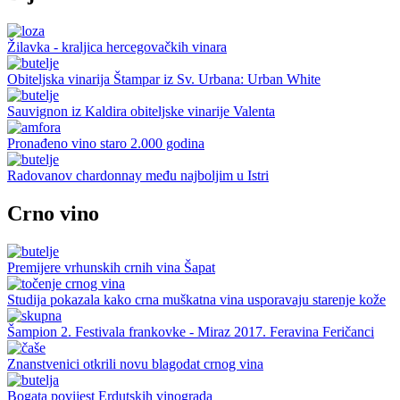
Žilavka - kraljica hercegovačkih vinara
Obiteljska vinarija Štampar iz Sv. Urbana: Urban White
Sauvignon iz Kaldira obiteljske vinarije Valenta
Pronađeno vino staro 2.000 godina
Radovanov chardonnay među najboljim u Istri
Crno vino
Premijere vrhunskih crnih vina Šapat
Studija pokazala kako crna muškatna vina usporavaju starenje kože
Šampion 2. Festivala frankovke - Miraz 2017. Feravina Feričanci
Znanstvenici otkrili novu blagodat crnog vina
Bogata povijest Erdutskih vinograda