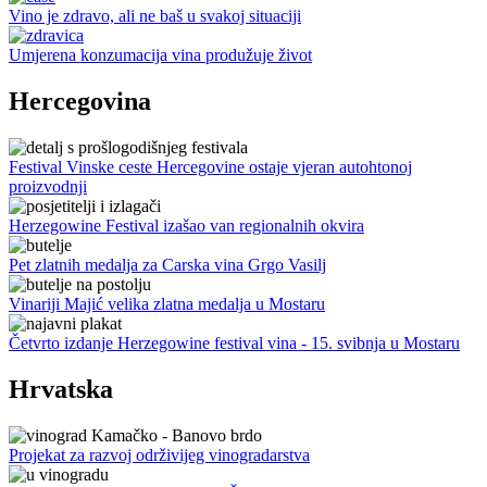
Vino je zdravo, ali ne baš u svakoj situaciji
Umjerena konzumacija vina produžuje život
Hercegovina
Festival Vinske ceste Hercegovine ostaje vjeran autohtonoj
proizvodnji
Herzegowine Festival izašao van regionalnih okvira
Pet zlatnih medalja za Carska vina Grgo Vasilj
Vinariji Majić velika zlatna medalja u Mostaru
Četvrto izdanje Herzegowine festival vina - 15. svibnja u Mostaru
Hrvatska
Projekat za razvoj održivijeg vinogradarstva