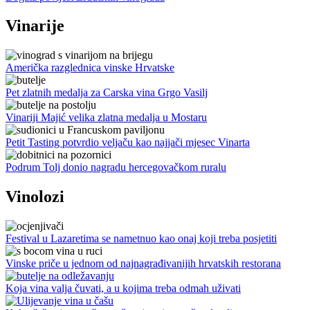
Vinarije
Američka razglednica vinske Hrvatske
Pet zlatnih medalja za Carska vina Grgo Vasilj
Vinariji Majić velika zlatna medalja u Mostaru
Petit Tasting potvrdio veljaču kao najjači mjesec Vinarta
Podrum Tolj donio nagradu hercegovačkom ruralu
Vinolozi
Festival u Lazaretima se nametnuo kao onaj koji treba posjetiti
Vinske priče u jednom od najnagrađivanijih hrvatskih restorana
Koja vina valja čuvati, a u kojima treba odmah uživati