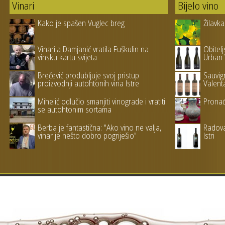
Vinari
Bijelo vino
Kako je spašen Vuglec breg
Žilavka
Vinarija Damjanić vratila Fuškulin na
Obitelj
vinsku kartu svijeta
Urban 
Brečević produbljuje svoj pristup
Sauvign
proizvodnji autohtonih vina Istre
Valent
Mihelić odlučio smanjiti vinograde i vratiti
Pronađ
se autohtonim sortama
Berba je fantastična: "Ako vino ne valja,
Radova
vinar je nešto dobro pogriješio"
Istri