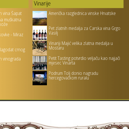
Vinarije
h vina Šapat
Američka razglednica vinske Hrvatske
na muškatna
 kože
Pet zlatnih medalja za Carska vina Grgo
Vasilj
kovke - Miraz
Vinariji Majić velika zlatna medalja u
Mostaru
blagodat crnog
Petit Tasting potvrdio veljaču kao najjači
ih vinograda
mjesec Vinarta
Podrum Tolj donio nagradu
hercegovačkom ruralu