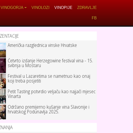
VINOGORJA
VINOLOZI
VINOPIJE
ZDRAVLJE
FB
ZENTACIJE
Američka razglednica vinske Hrvatske
Četvrto izdanje Herzegowine festival vina - 15.
svibnja u Mostaru
Festival u Lazaretima se nametnuo kao onaj
koji treba posjetiti
Petit Tasting potvrdio veljaču kao najjači mjesec
Vinarta
Održano premijerno kušanje vina Slavonije i
hrvatskog Podunavlja 2025.
ZNANJA