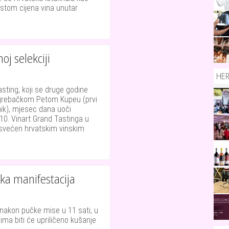
stom cijena vina unutar
noj selekciji
HE
asting, koji se druge godine
grebačkom Petom Kupeu (prvi
nik), mjesec dana uoči
10. Vinart Grand Tastinga u
osvećen hrvatskim vinskim
ka manifestacija
a, nakon pučke mise u 11 sati, u
ćima biti će upriličeno kušanje