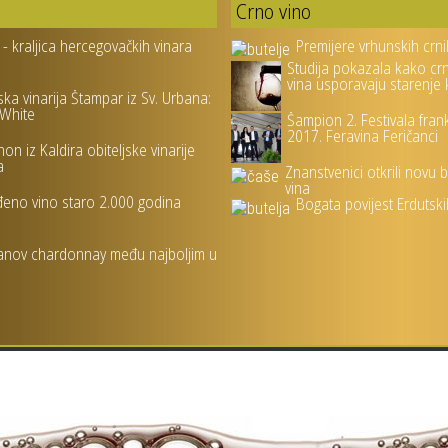
Crno vino
 - kraljica hercegovačkih vinara
Premijere vrhunskih crni
Studija pokazala kako cr
vina usporavaju starenje
ska vinarija Štampar iz Sv. Urbana:
White
Šampion 2. Festivala fran
2017. Feravina Feričanci
on iz Kaldira obiteljske vinarije
a
Znanstvenici otkrili novu 
vina
eno vino staro 2.000 godina
Bogata povijest Erdutsk
nov chardonnay među najboljim u