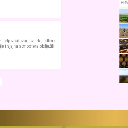
HR
itelji iz čitavog svijeta, odlične
ije i sjajna atmosfera obilježili
xt page