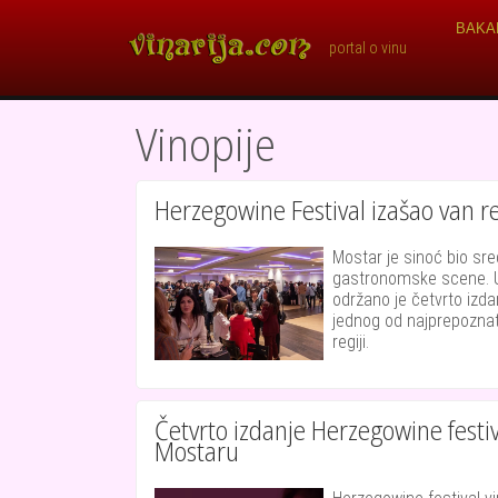
Skoči na glavni sadržaj
Main 
BAKA
portal o vinu
Vinopije
Herzegowine Festival izašao van r
Mostar je sinoć bio sre
gastronomske scene. 
održano je četvrto izd
jednog od najprepoznatl
regiji.
Četvrto izdanje Herzegowine festiva
Mostaru