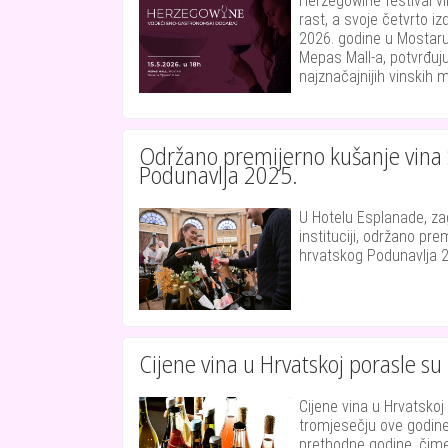
Herzegowine festival vi
rast, a svoje četvrto iz
2026. godine u Mostaru
Mepas Mall-a, potvrđuju
najznačajnijih vinskih m
Održano premijerno kušanje vina S
Podunavlja 2025.
U Hotelu Esplanade, za
instituciji, održano pre
hrvatskog Podunavlja 
Cijene vina u Hrvatskoj porasle s
Cijene vina u Hrvatsko
tromjesečju ove godine
prethodne godine, čime