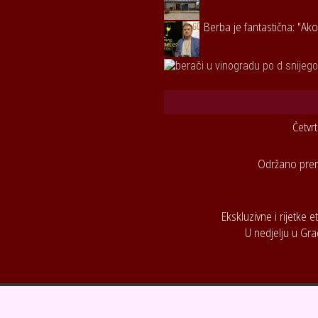
Berba je fantastična: "Ako
Četvr
Održano premi
Ekskluzivne i rijetke e
U nedjelju u Gra