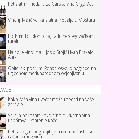
Pet zlatnih medalja za Carska vina Grgo Vasilj
Vinariji Majić velika zlatna medalja u Mostaru
Podrum Tolj donio nagradu hercegovačkom
ruralu
Najbolje vino imaju Josip Stojić i Ivan Prskalo
Ante
Obiteljski podrum 'Pehar' osvojio nagrade na
uglednom međunarodnom ocjenjivanju
AVLJE
Kako čaša vina uvečer može utjecati na vaše
zdravlje
Studija pokazala kako crna muškatna vina
usporavaju starenje kože
Pet razloga zbog kojih je u redu počastiti se
čašom crnog vina