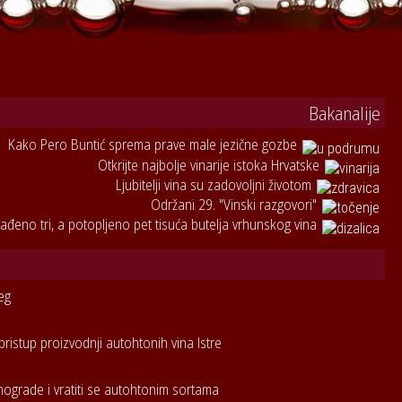
Bakanalije
Kako Pero Buntić sprema prave male jezične gozbe
Otkrijte najbolje vinarije istoka Hrvatske
Ljubitelji vina su zadovoljni životom
Održani 29. "Vinski razgovori"
ađeno tri, a potopljeno pet tisuća butelja vrhunskog vina
eg
pristup proizvodnji autohtonih vina Istre
inograde i vratiti se autohtonim sortama