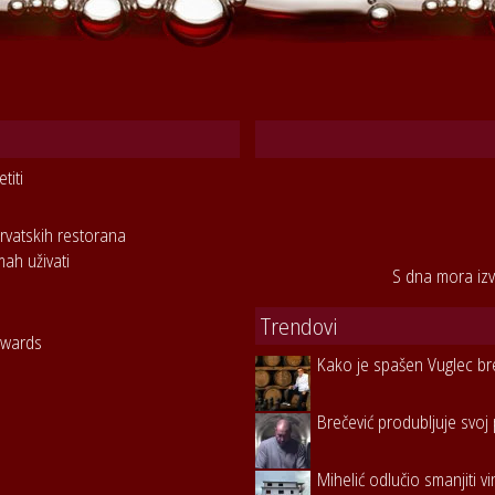
titi
rvatskih restorana
mah uživati
S dna mora izv
Trendovi
Awards
Kako je spašen Vuglec br
Brečević produbljuje svoj 
Mihelić odlučio smanjiti v