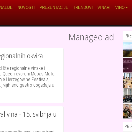
navigation
NALIJE
NOVOSTI
PREZENTACIJE
TRENDOVI
VINARI
VINO
Managed ad
PRE
egionalnih okvira
dište regionalne vinske i
U Queen dvorani Mepas Malla
anje Herzegowine Festivala,
jivijih eno-gastro događaja u
l vina - 15. svibnja u
PRI