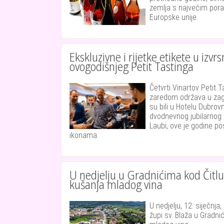
zemlja s najvećim pora
Europske unije.
Ekskluzivne i rijetke etikete u izvrs
ovogodišnjeg Petit Tastinga
Četvrti Vinartov Petit T
zaredom održava u za
su bili u Hotelu Dubrov
dvodnevnog jubilarnog 
Laubi, ove je godine p
ikonama.
U nedjelju u Gradnićima kod Čitlu
kušanja mladog vina
U nedjelju, 12. siječnj
župi sv. Blaža u Gradni