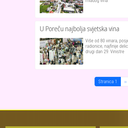
mladog vina.
U Poreču najbolja svjetska vina
Više od 80 vinara, posjet
radionice, najfinije delic
drugi dan 29. Vinistre
Pagination
Ne
Stranica 1
››