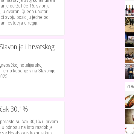
na nastavlja svoj kontinuirani
danje održat će 15. svibnja
, u dvorani Queen unutar
ći svoju poziciju jedne od
anifestacija u regiji.
lavonije i hrvatskog
grebačkoj hotelijerskoj
mijerno kušanje vina Slavonije i
2025.
ZDR
u čak 30,1%
j porasle su čak 30,1% u prvom
 u odnosu na isto razdoblje
 se Hrvatska istaknula kao