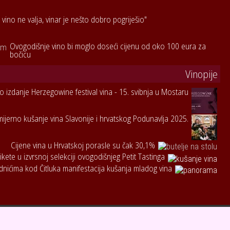
 vino ne valja, vinar je nešto dobro pogriješio"
Ovogodišnje vino bi moglo doseći cijenu od oko 100 eura za
bočicu
Vinopije
to izdanje Herzegowine festival vina - 15. svibnja u Mostaru
jerno kušanje vina Slavonije i hrvatskog Podunavlja 2025.
Cijene vina u Hrvatskoj porasle su čak 30,1%
tikete u izvrsnoj selekciji ovogodišnjeg Petit Tastinga
dnićima kod Čitluka manifestacija kušanja mladog vina