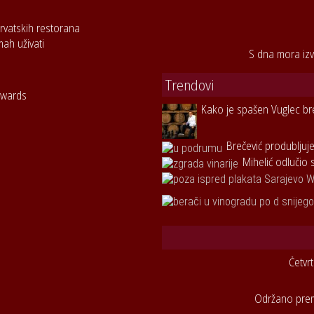
rvatskih restorana
mah uživati
S dna mora izv
Trendovi
Awards
Kako je spašen Vuglec br
Brečević produbljuje
Mihelić odlučio 
Četvr
Održano premi