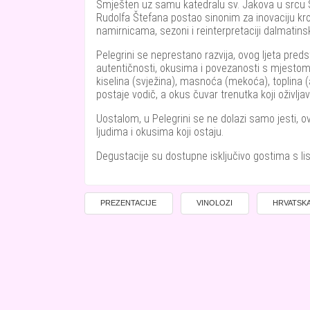
Smješten uz samu katedralu sv. Jakova u srcu Š
Rudolfa Štefana postao sinonim za inovaciju kroz 
namirnicama, sezoni i reinterpretaciji dalmatins
Pelegrini se neprestano razvija, ovog ljeta predsta
autentičnosti, okusima i povezanosti s mjestom. T
kiselina (svježina), masnoća (mekoća), toplina 
postaje vodič, a okus čuvar trenutka koji oživlja
Uostalom, u Pelegrini se ne dolazi samo jesti, ovd
ljudima i okusima koji ostaju.
Degustacije su dostupne isključivo gostima s li
PREZENTACIJE
VINOLOZI
HRVATSK