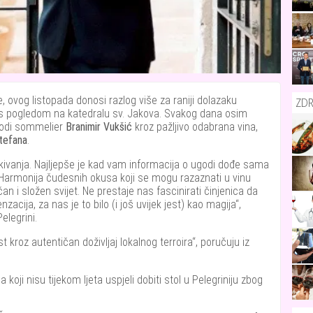
e, ovog listopada donosi razlog više za raniji dolazaku
ZDR
i s pogledom na katedralu sv. Jakova. Svakog dana osim
vodi sommelier
Branimir Vukšić
kroz pažljivo odabrana vina,
tefana
.
ekivanja. Najljepše je kad vam informacija o ugodi dođe sama
. Harmonija čudesnih okusa koji se mogu razaznati u vinu
čan i složen svijet. Ne prestaje nas fascinirati činjenica da
acija, za nas je to bilo (i još uvijek jest) kao magija
,
elegrini.
 kroz autentičan doživljaj lokalnog terroira
, poručuju iz
 koji nisu tijekom ljeta uspjeli dobiti stol u Pelegriniju zbog