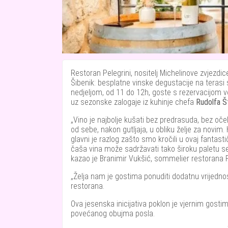
Restoran Pelegrini, nositelj Michelinove zvjezdic
Šibenik: besplatne vinske degustacije na teras
nedjeljom, od 11 do 12h, goste s rezervacijom 
uz sezonske zalogaje iz kuhinje chefa
Rudolfa Š
Vino je najbolje kušati bez predrasuda, bez oč
od sebe, nakon gutljaja, u obliku želje za novim
glavni je razlog zašto smo kročili u ovaj fantasti
čaša vina može sadržavati tako široku paletu senz
kazao je Branimir Vukšić, sommelier restorana P
Želja nam je gostima ponuditi dodatnu vrijednost
restorana.
Ova jesenska inicijativa poklon je vjernim gostima
povećanog obujma posla.