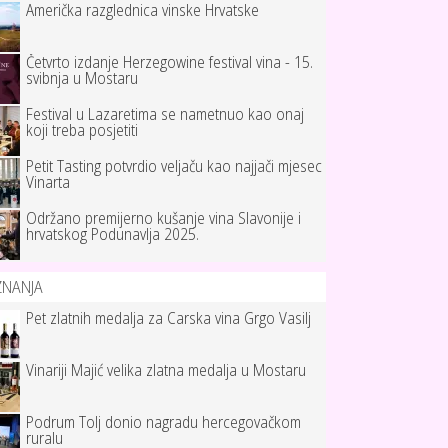
Američka razglednica vinske Hrvatske
Četvrto izdanje Herzegowine festival vina - 15.
svibnja u Mostaru
Festival u Lazaretima se nametnuo kao onaj
koji treba posjetiti
Petit Tasting potvrdio veljaču kao najjači mjesec
Vinarta
Održano premijerno kušanje vina Slavonije i
hrvatskog Podunavlja 2025.
ZNANJA
Pet zlatnih medalja za Carska vina Grgo Vasilj
Vinariji Majić velika zlatna medalja u Mostaru
Podrum Tolj donio nagradu hercegovačkom
ruralu