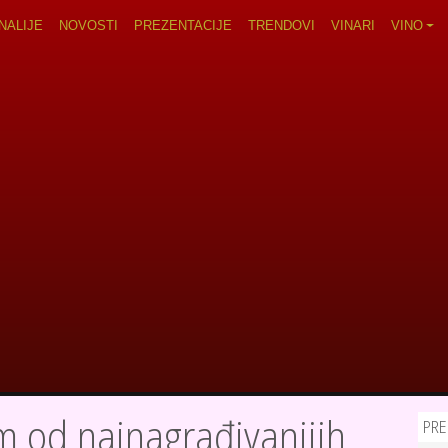
navigation
NALIJE
NOVOSTI
PREZENTACIJE
TRENDOVI
VINARI
VINO
m od najnagrađivanijih
PRE