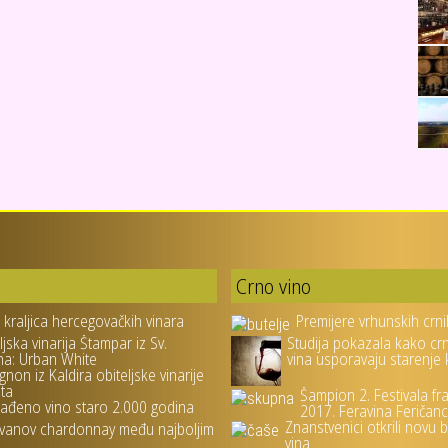
Crno vino
- kraljica hercegovačkih vinara
Premijere vrhunskih crni
ljska vinarija Štampar iz Sv.
Studija pokazala kako cr
na: Urban White
vina usporavaju starenje
gnon iz Kaldira obiteljske vinarije
ta
Šampion 2. Festivala fr
ađeno vino staro 2.000 godina
2017. Feravina Feričanc
Znanstvenici otkrili novu 
vanov chardonnay među najboljim
vina