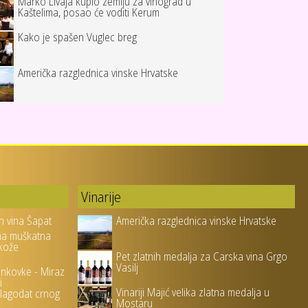
Marko Livaja kupio zemlju za vinograd u
Kaštelima, posao će voditi Kerum
Kako je spašen Vuglec breg
Američka razglednica vinske Hrvatske
Vinarije
h vina Šapat
Američka razglednica vinske Hrvatske
na muškatna
 kože
Pet zlatnih medalja za Carska vina Grgo
Vasilj
ankovke - Miraz
i
Vinariji Majić velika zlatna medalja u
blagodat crnog
Mostaru