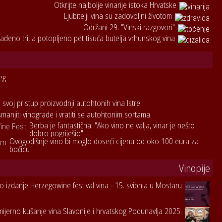
Otkrijte najbolje vinarije istoka Hrvatske
Ljubitelji vina su zadovoljni životom
Održani 29. "Vinski razgovori"
ađeno tri, a potopljeno pet tisuća butelja vrhunskog vina
eg
 svoj pristup proizvodnji autohtonih vina Istre
smanjiti vinograde i vratiti se autohtonim sortama
Berba je fantastična: "Ako vino ne valja, vinar je nešto
dobro pogriješio"
Ovogodišnje vino bi moglo doseći cijenu od oko 100 eura za
bočicu
Vinopije
to izdanje Herzegowine festival vina - 15. svibnja u Mostaru
jerno kušanje vina Slavonije i hrvatskog Podunavlja 2025.