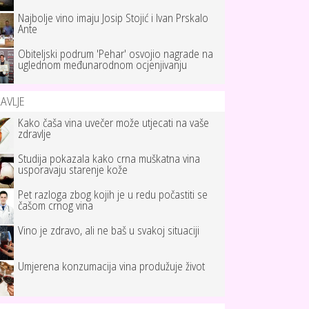
Najbolje vino imaju Josip Stojić i Ivan Prskalo
Ante
Obiteljski podrum 'Pehar' osvojio nagrade na
uglednom međunarodnom ocjenjivanju
AVLJE
Kako čaša vina uvečer može utjecati na vaše
zdravlje
Studija pokazala kako crna muškatna vina
usporavaju starenje kože
Pet razloga zbog kojih je u redu počastiti se
čašom crnog vina
Vino je zdravo, ali ne baš u svakoj situaciji
Umjerena konzumacija vina produžuje život