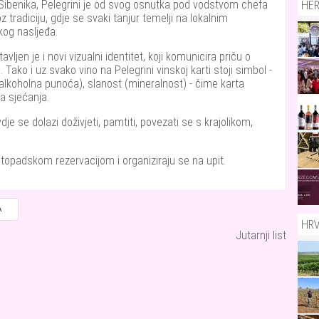
HE
ibenika, Pelegrini je od svog osnutka pod vodstvom chefa
tradiciju, gdje se svaki tanjur temelji na lokalnim
kog nasljeđa.
vljen je i novi vizualni identitet, koji komunicira priču o
ako i uz svako vino na Pelegrini vinskoj karti stoji simbol -
(alkoholna punoća), slanost (mineralnost) - čime karta
va sjećanja.
je se dolazi doživjeti, pamtiti, povezati se s krajolikom,
stopadskom rezervacijom i organiziraju se na upit.
A
HR
Jutarnji list