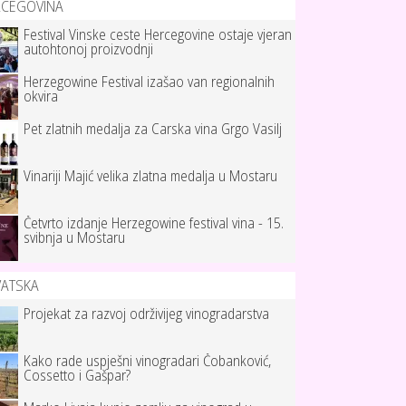
RCEGOVINA
Festival Vinske ceste Hercegovine ostaje vjeran
autohtonoj proizvodnji
Herzegowine Festival izašao van regionalnih
okvira
Pet zlatnih medalja za Carska vina Grgo Vasilj
Vinariji Majić velika zlatna medalja u Mostaru
Četvrto izdanje Herzegowine festival vina - 15.
svibnja u Mostaru
VATSKA
Projekat za razvoj održivijeg vinogradarstva
Kako rade uspješni vinogradari Čobanković,
Cossetto i Gašpar?