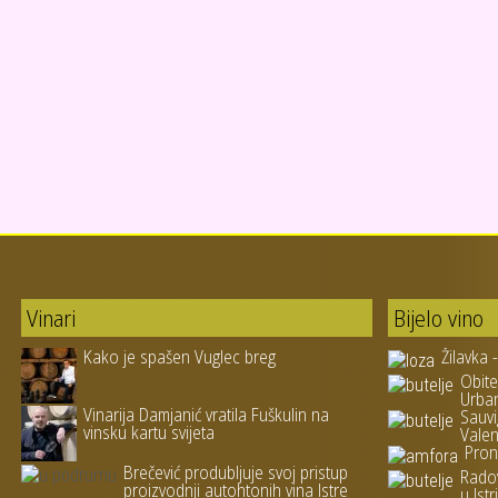
Vinari
Bijelo vino
Kako je spašen Vuglec breg
Žilavka 
Obite
Urba
Vinarija Damjanić vratila Fuškulin na
Sauvi
vinsku kartu svijeta
Valen
Pron
Brečević produbljuje svoj pristup
Rado
proizvodnji autohtonih vina Istre
u Istri