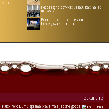
ih vinograda
Petit Tasting potvrdio veljaču kao najjači
mjesec Vinarta
Podrum Tolj donio nagradu
hercegovačkom ruralu
Bakanalije
Kako Pero Buntić sprema prave male jezične gozbe