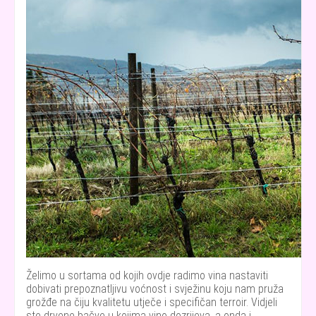
Želimo u sortama od kojih ovdje radimo vina nastaviti
dobivati prepoznatljivu voćnost i svježinu koju nam pruža
grožđe na čiju kvalitetu utječe i specifičan terroir. Vidjeli
ste drvene bačve u kojima vino dozrijeva, a onda i