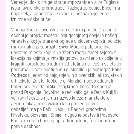
Venecije, dok s druge strane impozantne vizure Triglava
ispunjavaju oko promatrača. Razloga za posjet Briču ima
napretek, a panorama je uvod u upoznavanje jedne
iznimne vinske priče.
Vinarija Brič u slovenskoj Istri u Parku prirode Dragonja
osobni je projekt možda i najutjecajnijeg čovjeka našeg
vinarstva, koji je stare vinograde u slovenskoj Istri odlučio
maksimalno preobraziti.
Enver Moralić
potpisuje ovo
unikatno mjesto koje je uvršteno među deset svjetskih
lokacija na kojima je vinarija gotovo savršeno uklopljena u
krajolik i proglašeno jednim od stotinu najljepših svjetskih
podruma. U tom postignuću g. Moraliću je pomogao
Boris
Podrecca
, jedan od najcjenjenijih slovenskih, ali i svjetskih
arhitekata. Zaista, teško je g. Moralić mogao odabrati
boljeg čovjeka da oblikuje taj krasni komad vinogorja
ponad Dragonje. Dovoljno je reći kako ga je Denis Kuljiš u
velikom tekstu o njemu nazvao knezom arhitekture.
Jedino takav um s vizijom koju prezentira već
desetljećima po Beču, Napulju, Padovi, gradovima
Hrvatske, Slovenije i Srbije, mogao je postaviti Posestvo
Brič tako da to bude spoj tradicionalnog, funkcionalnog i
posve osobnog.