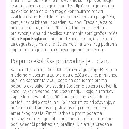
vlasnika. U doba kada je naš vlasnik kupio posjed ovdje
jesu bili vinogradi, uzgajani su desetljećima prije toga, no
daleko od toga da bi se moglo kontinuirano praviti
kvalitetno vino. Nije bilo izbora, stari su zasadi posječeni,
zemlja revitalizirana i posađeni su novi. Trebalo je za to
nekoliko godina, negdje 2001. godine počinje ozbiljna
proizvodnja vina od nekoliko autohtonih sorti grožđa, priča
nam
Bojan Brajković
, prokurist Briča. Jasno, u velikoj sali
za degustaciju na stol stižu samo vina iz velikog podruma
koji se nastavlja na salu s nevjerojatnim pogledom.
Potpuno ekološka proizvodnja je u planu
Kapacitet je vinarije 560.000 litara vina godišnje. Riječ je o
modernom podrumu za preradu grožđa gdje je, primjerice,
punilica kapaciteta 2.000 boca na sat. Idemo prema
potpuno ekološkoj proizvodnji što ćemo uskoro i ostvariti,
kaže Brajković vodeći nas kroz vinariju u kojoj su tankovi
kapaciteta deset ili 15.000 litara dovoljno visoki da se
protežu na dvije etaže, a tu je i podrum za odležavanje, s
bačvama od francuskog, slavonskog i nešto onih od
američkog hrasta. Zatim i arhiva s prvim bocama
malvazije o čijem godištu i prije negoli uočite datum na
boci svjedoči podebeo sloj prašine. U planu je uređenje