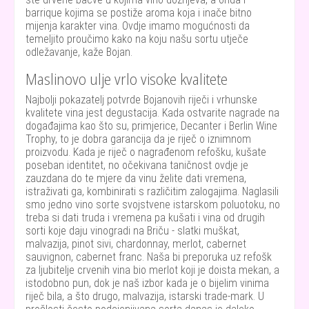
barrique kojima se postiže aroma koja i inače bitno
mijenja karakter vina. Ovdje imamo mogućnosti da
temeljito proučimo kako na koju našu sortu utječe
odležavanje, kaže Bojan.
Maslinovo ulje vrlo visoke kvalitete
Najbolji pokazatelj potvrde Bojanovih riječi i vrhunske
kvalitete vina jest degustacija. Kada ostvarite nagrade na
događajima kao što su, primjerice, Decanter i Berlin Wine
Trophy, to je dobra garancija da je riječ o iznimnom
proizvodu. Kada je riječ o nagrađenom refošku, kušate
poseban identitet, no očekivana taničnost ovdje je
zauzdana do te mjere da vinu želite dati vremena,
istraživati ga, kombinirati s različitim zalogajima. Naglasili
smo jedno vino sorte svojstvene istarskom poluotoku, no
treba si dati truda i vremena pa kušati i vina od drugih
sorti koje daju vinogradi na Briču - slatki muškat,
malvazija, pinot sivi, chardonnay, merlot, cabernet
sauvignon, cabernet franc. Naša bi preporuka uz refošk
za ljubitelje crvenih vina bio merlot koji je doista mekan, a
istodobno pun, dok je naš izbor kada je o bijelim vinima
riječ bila, a što drugo, malvazija, istarski trade-mark. U