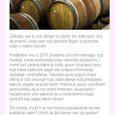
Čekajte, nije to sve, donijet ću nešto što malo ljudi i zna
da imamo
, kaže nam naš domaćin Bojan. Iz podruma
stiže s malom bocom.
Predikatno vino iz 2013. pravljeno od sorti malvazija i žuti
muškat, a koje predstavlja pravu desertnu poslasticu, i
mene baš zanima kakvo je sada, govori otvarajući bocu
koja treba zaokružiti sjajan dan prepun informacija,
doživljaja i iznenađenja. Tekućina gusta poput sirupa
otkrila je čari vina koje traži zadovoljenje niza preduvjeta
kako bi uspjelo na pravi način. Prilično je jasno i površnom
poznavatelju da je ovo jedno limitirano, skupocjeno i
nezaboravno vino kakvo bi se u restoranima moglo
poslužiti kao sjajan tekući desert.
Što mislite, može li se ovo mjesto popularizirati na neki
kvalitetan način? Učiniti da živi barem veći dio godine?