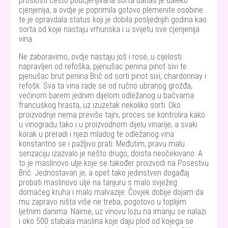
prošlosti često podcjenjivana sorta danas je daleko
cjenjenija, a ovdje je poprimila gotovo plemenite osobine
te je opravdala status koji je dobila posljednjih godina kao
sorta od koje nastaju vrhunska i u svijetu sve cjenjenija
vina.
Ne zaboravimo, ovdje nastaju još i rosé, u cijelosti
napravljen od refoška, pjenušac penina pinot sivi te
pjenušac brut penina Brič od sorti pinot sivi, chardonnay i
refošk. Sva ta vina rade se od ručno ubranog grožđa,
većinom barem jednim dijelom odležanog u bačvama
francuskog hrasta, uz izuzetak nekoliko sorti. Oko
proizvodnje nema previše tajni, proces se kontrolira kako
u vinogradu tako i u proizvodnom dijelu vinarije, a svaki
korak u preradi i njezi mladog te odležanog vina
konstantno se i pažljivo prati. Međutim, pravu malu
senzaciju izazvalo je nešto drugo, doista neočekivano. A
to je maslinovo ulje koje se također proizvodi na Posestvu
Brič. Jednostavan je, a opet tako jedinstven događaj
probati maslinovo ulje na tanjuru s malo svježeg
domaćeg kruha i malo malvazije. Čovjek dobije dojam da
mu zapravo ništa više ne treba, pogotovo u toplijim
ljetnim danima. Naime, uz vinovu lozu na imanju se nalazi
i oko 500 stabala maslina koje daju plod od kojega se