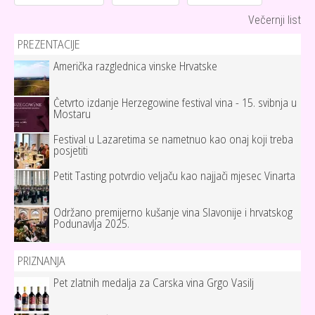
Večernji list
PREZENTACIJE
Američka razglednica vinske Hrvatske
Četvrto izdanje Herzegowine festival vina - 15. svibnja u
Mostaru
Festival u Lazaretima se nametnuo kao onaj koji treba
posjetiti
Petit Tasting potvrdio veljaču kao najjači mjesec Vinarta
Održano premijerno kušanje vina Slavonije i hrvatskog
Podunavlja 2025.
PRIZNANJA
Pet zlatnih medalja za Carska vina Grgo Vasilj