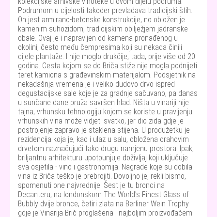
kolekcijske arhivske vinoteke u ovom dijelu podruma.
Podrumom u cijelosti također prevladava tradicijski štih.
On jest armirano-betonske konstrukcije, no obložen je
kamenim suhozidom, tradicijskim obilježjem jadranske
obale. Ovaj je i napravljen od kamena pronađenog u
okolini, često među čempresima koji su nekada činili
cijele plantaže. I nije moglo drukčije, tada, prije više od 20
godina. Cesta kojom se do Briča stiže nije mogla podnijeti
teret kamiona s građevinskim materijalom. Podsjetnik na
nekadašnja vremena je i veliko dudovo drvo ispred
degustacijske sale koje je za gradnje sačuvano, pa danas
u sunčane dane pruža savršen hlad. Ništa u vinariji nije
tajna, vrhunsku tehnologiju kojom se koriste u pravljenju
vrhunskih vina može vidjeti svatko, jer dio zida gdje je
postrojenje zapravo je staklena stijena. U produžetku je
rezidencija koja je, kao i ulaz u salu, obložena orahovim
drvetom naznačujući tako drugu namjenu prostora. Ipak,
briljantnu arhitekturu upotpunjuje doživljaj koji uključuje
sva osjetila - vino i gastronomija. Nagrade koje su dobila
vina iz Briča teško je prebrojiti. Dovoljno je, rekli bismo,
spomenuti one najvrednije. Šest je tu bronci na
Decanteru, na londonskom The World's Finest Glass of
Bubbly dvije bronce, četiri zlata na Berliner Wein Trophy
gdje je Vinarija Brič proglašena i najboljim proizvođačem