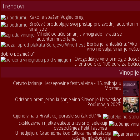
Trendovi
Kako je spašen Vuglec breg
Brečević produbljuje svoj pristup proizvodnji autohtonih
vina Istre
Mihelić odlučio smanjiti vinograde i vratiti se
autohtonim sortama
Berba je fantastična: "Ako
vino ne valja, vinar je nešto
dobro pogriješio"
Ovogodišnje vino bi moglo doseć
cijenu od oko 100 eura za bočic
Vinopije
Četvrto izdanje Herzegowine festival vina - 15. svibnja u
Mostaru
Održano premijerno kušanje vina Slavonije i hrvatskog
Podunavlja 2025.
Cijene vina u Hrvatskoj porasle su čak 30,1%
Ekskluzivne i rijetke etikete u izvrsnoj selekciji
ovogodišnjeg Petit Tastinga
U nedjelju u Gradnićima kod Čitluka manifestacija
kušanja mladog vina