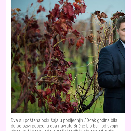
Dva su poštena pokušaja u posljednjih 30-tak godina bila
da se oživi posjed, u oba navrata Brič je bio bolji od svojih