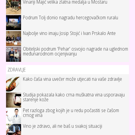
Vinariji Majić velika zlatna medalja u Mostaru
Podrum Tolj donio nagradu hercegovačkom ruralu
Najbolje vino imaju Josip Stojić i Ivan Prskalo Ante
Obiteljski podrum 'Pehar' osvojio nagrade na uglednom
međunarodnom ocjenjivanju
ZDRAVLJE
Kako čaša vina uvečer može utjecati na vaše zdravlje
Studija pokazala kako crna muškatna vina usporavaju
starenje kože
Pet razloga zbog kojih je u redu počastiti se čašom
crnog vina
Vino je zdravo, ali ne baš u svakoj situaciji