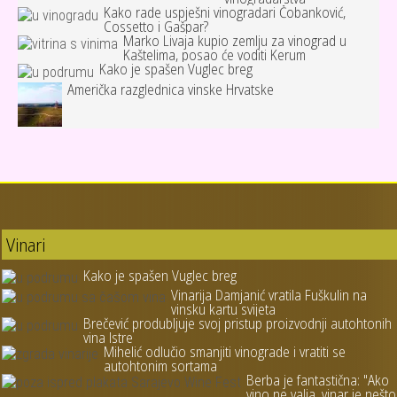
Kako rade uspješni vinogradari Čobanković,
Cossetto i Gašpar?
Marko Livaja kupio zemlju za vinograd u
Kaštelima, posao će voditi Kerum
Kako je spašen Vuglec breg
Američka razglednica vinske Hrvatske
Vinari
Kako je spašen Vuglec breg
Vinarija Damjanić vratila Fuškulin na
vinsku kartu svijeta
Brečević produbljuje svoj pristup proizvodnji autohtonih
vina Istre
Mihelić odlučio smanjiti vinograde i vratiti se
autohtonim sortama
Berba je fantastična: "Ako
vino ne valja, vinar je nešto