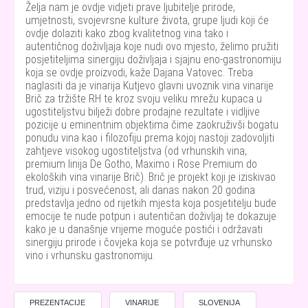
Želja nam je ovdje vidjeti prave ljubitelje prirode,
umjetnosti, svojevrsne kulture života, grupe ljudi koji će
ovdje dolaziti kako zbog kvalitetnog vina tako i
autentičnog doživljaja koje nudi ovo mjesto, želimo pružiti
posjetiteljima sinergiju doživljaja i sjajnu eno-gastronomiju
koja se ovdje proizvodi, kaže Dajana Vatovec. Treba
naglasiti da je vinarija Kutjevo glavni uvoznik vina vinarije
Brič za tržište RH te kroz svoju veliku mrežu kupaca u
ugostiteljstvu bilježi dobre prodajne rezultate i vidljive
pozicije u eminentnim objektima čime zaokruživši bogatu
ponudu vina kao i filozofiju prema kojoj nastoji zadovoljiti
zahtjeve visokog ugostiteljstva (od vrhunskih vina,
premium linija De Gotho, Maximo i Rose Premium do
ekoloških vina vinarije Brič). Brič je projekt koji je iziskivao
trud, viziju i posvećenost, ali danas nakon 20 godina
predstavlja jedno od rijetkih mjesta koja posjetitelju bude
emocije te nude potpun i autentičan doživljaj te dokazuje
kako je u današnje vrijeme moguće postići i održavati
sinergiju prirode i čovjeka koja se potvrđuje uz vrhunsko
vino i vrhunsku gastronomiju.
PREZENTACIJE
VINARIJE
SLOVENIJA