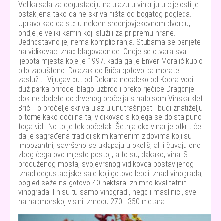
Velika sala za degustaciju na ulazu u vinariju u cijelosti je
ostakljena tako da ne skriva ništa od bogatog pogleda.
Upravo kao da ste u nekom srednjovjekovnom dvorcu,
ondje je veliki kamin koji služi i za pripremu hrane.
Jednostavno je, nema kompliciranja. Stubama se penjete
na vidikovac iznad blagovaonice. Ondje se otvara sva
ljepota mjesta koje je 1997. kada ga je Enver Moralić kupio
bilo zapušteno. Dolazak do Briča gotovo da morate
zaslužiti. Vijugav put od Dekana nedaleko od Kopra vodi
duž parka prirode, blago uzbrdo i preko rječice Dragonje
dok ne dođete do drvenog pročelja s natpisom Vinska klet
Brič. To pročelje skriva ulaz u unutrašnjost i budi znatiželju
o tome kako doći na taj vidikovac s kojega se doista puno
toga vidi. No to je tek početak. Šetnja oko vinarije otkrit će
da je sagrađena tradicijskim kamenim zidovima koji su
impozantni, savršeno se uklapaju u okoliš, ali i čuvaju ono
zbog čega ovo mjesto postoji, a to su, dakako, vina. S
produženog mosta, svojevrsnog vidikovca postavljenog
iznad degustacijske sale koji gotovo lebdi iznad vinograda,
pogled seže na gotovo 40 hektara iznimno kvalitetnih
vinograda. I nisu tu samo vinogradi, nego i maslinici, sve
na nadmorskoj visini između 270 i 350 metara.