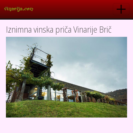
Skoči na glavni sadržaj
Iznimna vinska priča Vinarije Brič