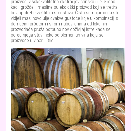
proizvodi visokokvalitetno ekstradjevičansko ulje. Slično
kao i grožđe, i masline su ekološki proizvod koji se tretira
bez upotrebe zaštitnih sredstava. Čisto sumnjamo da ste
vidjeli maslinovo ulje ovakve gustoće koje u kombinaciji s
domaćim pršutom i sirom nabavljenima od lokalnih
prozvođača pruža potpuno nov doživljaj Istre kada se
pored njega stavi neko od plemenitih vina koja se
proizvode u vinariji Brič.