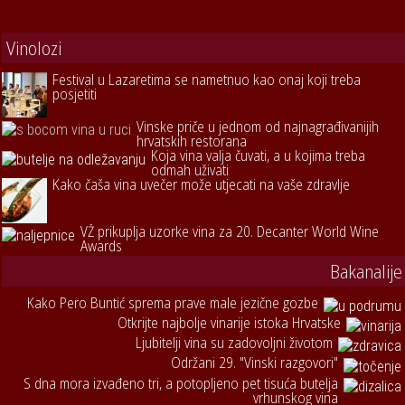
Vinolozi
Festival u Lazaretima se nametnuo kao onaj koji treba
posjetiti
Vinske priče u jednom od najnagrađivanijih
hrvatskih restorana
Koja vina valja čuvati, a u kojima treba
odmah uživati
Kako čaša vina uvečer može utjecati na vaše zdravlje
VŽ prikuplja uzorke vina za 20. Decanter World Wine
Awards
Bakanalije
Kako Pero Buntić sprema prave male jezične gozbe
Otkrijte najbolje vinarije istoka Hrvatske
Ljubitelji vina su zadovoljni životom
Održani 29. "Vinski razgovori"
S dna mora izvađeno tri, a potopljeno pet tisuća butelja
vrhunskog vina