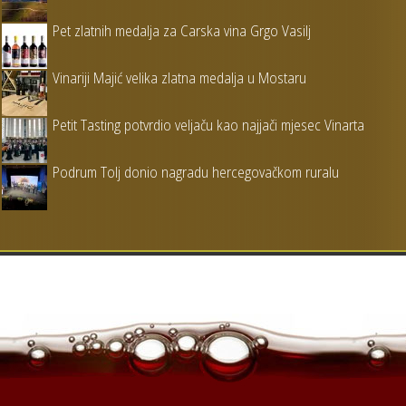
Pet zlatnih medalja za Carska vina Grgo Vasilj
Vinariji Majić velika zlatna medalja u Mostaru
Petit Tasting potvrdio veljaču kao najjači mjesec Vinarta
Podrum Tolj donio nagradu hercegovačkom ruralu