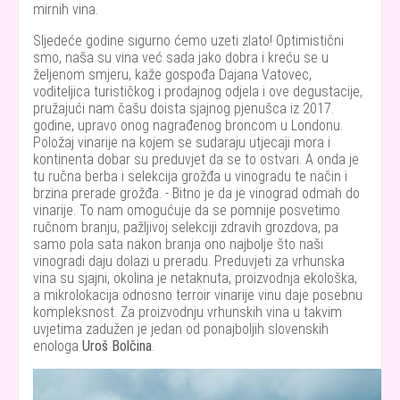
mirnih vina.
Sljedeće godine sigurno ćemo uzeti zlato! Optimistični
smo, naša su vina već sada jako dobra i kreću se u
željenom smjeru, kaže gospođa Dajana Vatovec,
voditeljica turističkog i prodajnog odjela i ove degustacije,
pružajući nam čašu doista sjajnog pjenušca iz 2017.
godine, upravo onog nagrađenog broncom u Londonu.
Položaj vinarije na kojem se sudaraju utjecaji mora i
kontinenta dobar su preduvjet da se to ostvari. A onda je
tu ručna berba i selekcija grožđa u vinogradu te način i
brzina prerade grožđa. - Bitno je da je vinograd odmah do
vinarije. To nam omogućuje da se pomnije posvetimo
ručnom branju, pažljivoj selekciji zdravih grozdova, pa
samo pola sata nakon branja ono najbolje što naši
vinogradi daju dolazi u preradu. Preduvjeti za vrhunska
vina su sjajni, okolina je netaknuta, proizvodnja ekološka,
a mikrolokacija odnosno terroir vinarije vinu daje posebnu
kompleksnost. Za proizvodnju vrhunskih vina u takvim
uvjetima zadužen je jedan od ponajboljih slovenskih
enologa
Uroš Bolčina
.