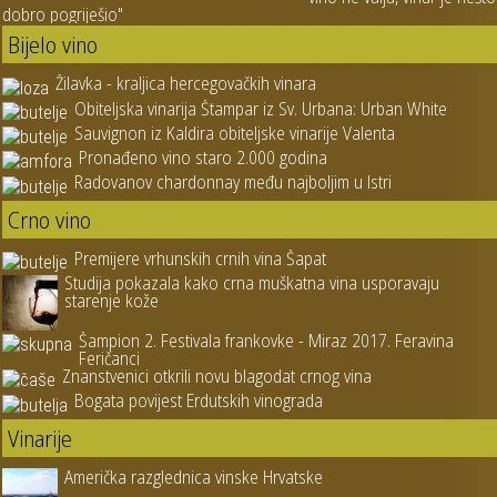
dobro pogriješio"
Bijelo vino
Žilavka - kraljica hercegovačkih vinara
Obiteljska vinarija Štampar iz Sv. Urbana: Urban White
Sauvignon iz Kaldira obiteljske vinarije Valenta
Pronađeno vino staro 2.000 godina
Radovanov chardonnay među najboljim u Istri
Crno vino
Premijere vrhunskih crnih vina Šapat
Studija pokazala kako crna muškatna vina usporavaju
starenje kože
Šampion 2. Festivala frankovke - Miraz 2017. Feravina
Feričanci
Znanstvenici otkrili novu blagodat crnog vina
Bogata povijest Erdutskih vinograda
Vinarije
Američka razglednica vinske Hrvatske