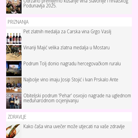
Održano premijerno kušanje vina Slavonije i hrvatskog
Podunavlja 2025.
PRIZNANJA
Pet zlatnih medalja za Carska vina Grgo Vasilj
Vinariji Majić velika zlatna medalja u Mostaru
Podrum Tolj donio nagradu hercegovačkom ruralu
Najbolje vino imaju Josip Stojić i Ivan Prskalo Ante
Obiteljski podrum 'Pehar' osvojio nagrade na uglednom
međunarodnom ocjenjivanju
ZDRAVLJE
Kako čaša vina uvečer može utjecati na vaše zdravlje