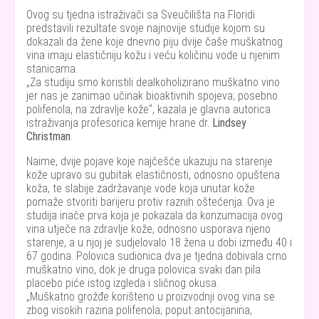
Ovog su tjedna istraživači sa Sveučilišta na Floridi
predstavili rezultate svoje najnovije studije kojom su
dokazali da žene koje dnevno piju dvije čaše muškatnog
vina imaju elastičniju kožu i veću količinu vode u njenim
stanicama.
Za studiju smo koristili dealkoholizirano muškatno vino
jer nas je zanimao učinak bioaktivnih spojeva; posebno
polifenola, na zdravlje kože
, kazala je glavna autorica
istraživanja profesorica kemije hrane dr.
Lindsey
Christman
.
Naime, dvije pojave koje najčešće ukazuju na starenje
kože upravo su gubitak elastičnosti, odnosno opuštena
koža, te slabije zadržavanje vode koja unutar kože
pomaže stvoriti barijeru protiv raznih oštećenja. Ova je
studija inače prva koja je pokazala da konzumacija ovog
vina utječe na zdravlje kože, odnosno usporava njeno
starenje, a u njoj je sudjelovalo 18 žena u dobi između 40 i
67 godina. Polovica sudionica dva je tjedna dobivala crno
muškatno vino, dok je druga polovica svaki dan pila
placebo piće istog izgleda i sličnog okusa.
Muškatno grožđe korišteno u proizvodnji ovog vina se
zbog visokih razina polifenola; poput antocijanina,