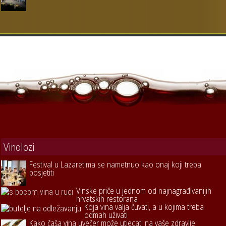
Vinolozi
Festival u Lazaretima se nametnuo kao onaj koji treba
posjetiti
Vinske priče u jednom od najnagrađivanijih
hrvatskih restorana
Koja vina valja čuvati, a u kojima treba
odmah uživati
Kako čaša vina uvečer može utjecati na vaše zdravlje