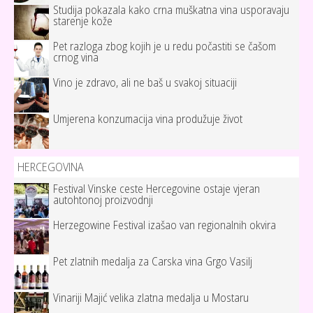
Studija pokazala kako crna muškatna vina usporavaju
starenje kože
Pet razloga zbog kojih je u redu počastiti se čašom
crnog vina
Vino je zdravo, ali ne baš u svakoj situaciji
Umjerena konzumacija vina produžuje život
HERCEGOVINA
Festival Vinske ceste Hercegovine ostaje vjeran
autohtonoj proizvodnji
Herzegowine Festival izašao van regionalnih okvira
Pet zlatnih medalja za Carska vina Grgo Vasilj
Vinariji Majić velika zlatna medalja u Mostaru