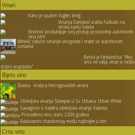
Vinari
Kako je spašen Vuglec breg
Vinarija Damjanić vratila Fuškulin na
vinsku kartu svijeta
Brečević produbljuje svoj pristup proizvodnji autohtonih
vina Istre
Mihelić odlučio smanjiti vinograde i vratiti se autohtonim
sortama
Berba je fantastična: "Ako
vino ne valja, vinar je nešto
dobro pogriješio"
Bijelo vino
Žilavka - kraljica hercegovačkih vinara
Obiteljska vinarija Štampar iz Sv. Urbana: Urban White
Sauvignon iz Kaldira obiteljske vinarije Valenta
Pronađeno vino staro 2.000 godina
Radovanov chardonnay među najboljim u Istri
Crno vino