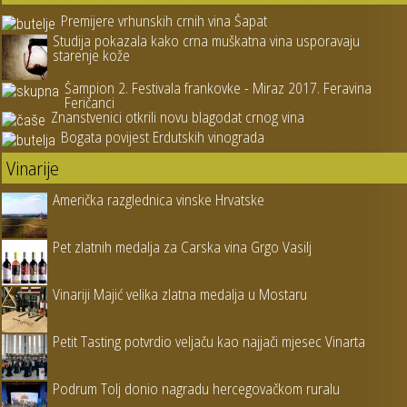
Premijere vrhunskih crnih vina Šapat
Studija pokazala kako crna muškatna vina usporavaju
starenje kože
Šampion 2. Festivala frankovke - Miraz 2017. Feravina
Feričanci
Znanstvenici otkrili novu blagodat crnog vina
Bogata povijest Erdutskih vinograda
Vinarije
Američka razglednica vinske Hrvatske
Pet zlatnih medalja za Carska vina Grgo Vasilj
Vinariji Majić velika zlatna medalja u Mostaru
Petit Tasting potvrdio veljaču kao najjači mjesec Vinarta
Podrum Tolj donio nagradu hercegovačkom ruralu