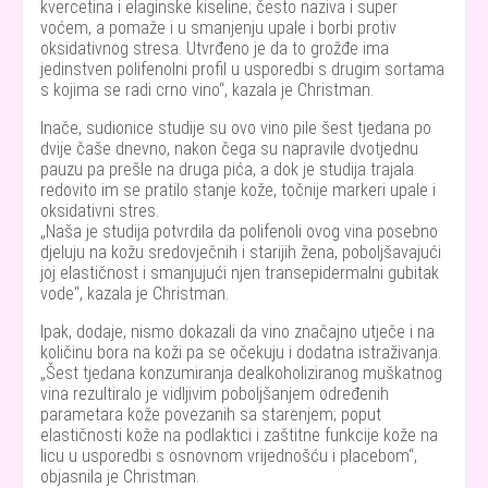
kvercetina i elaginske kiseline; često naziva i super
voćem, a pomaže i u smanjenju upale i borbi protiv
oksidativnog stresa. Utvrđeno je da to grožđe ima
jedinstven polifenolni profil u usporedbi s drugim sortama
s kojima se radi crno vino
, kazala je Christman.
Inače, sudionice studije su ovo vino pile šest tjedana po
dvije čaše dnevno, nakon čega su napravile dvotjednu
pauzu pa prešle na druga pića, a dok je studija trajala
redovito im se pratilo stanje kože, točnije markeri upale i
oksidativni stres.
Naša je studija potvrdila da polifenoli ovog vina posebno
djeluju na kožu sredovječnih i starijih žena, poboljšavajući
joj elastičnost i smanjujući njen transepidermalni gubitak
vode
, kazala je Christman.
Ipak, dodaje, nismo dokazali da vino značajno utječe i na
količinu bora na koži pa se očekuju i dodatna istraživanja.
Šest tjedana konzumiranja dealkoholiziranog muškatnog
vina rezultiralo je vidljivim poboljšanjem određenih
parametara kože povezanih sa starenjem; poput
elastičnosti kože na podlaktici i zaštitne funkcije kože na
licu u usporedbi s osnovnom vrijednošću i placebom
,
objasnila je Christman.