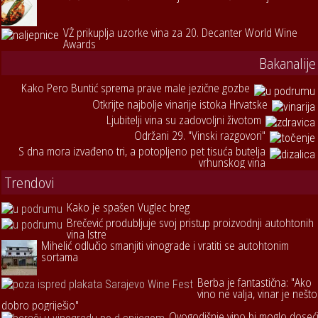
VŽ prikuplja uzorke vina za 20. Decanter World Wine
Awards
Bakanalije
Kako Pero Buntić sprema prave male jezične gozbe
Otkrijte najbolje vinarije istoka Hrvatske
Ljubitelji vina su zadovoljni životom
Održani 29. "Vinski razgovori"
S dna mora izvađeno tri, a potopljeno pet tisuća butelja
vrhunskog vina
Trendovi
Kako je spašen Vuglec breg
Brečević produbljuje svoj pristup proizvodnji autohtonih
vina Istre
Mihelić odlučio smanjiti vinograde i vratiti se autohtonim
sortama
Berba je fantastična: "Ako
vino ne valja, vinar je nešto
dobro pogriješio"
Ovogodišnje vino bi moglo doseć