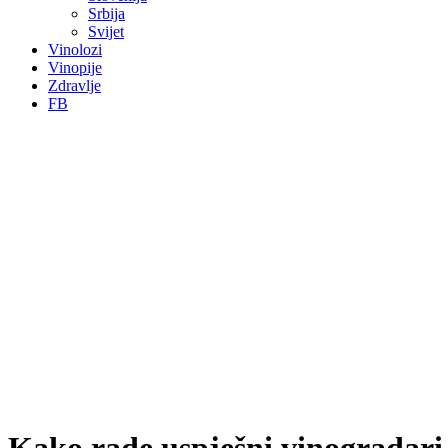
Srbija
Svijet
Vinolozi
Vinopije
Zdravlje
FB