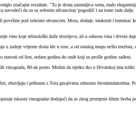
stiglo značajne rezultate. "To je dosta zanimljiva sorta, malo elegantnij
ava navodeći da su sa zelenim silvancima 'pogodili' i na tome rade dalje.
i površine pod zelenim silvancem. Mora, dodaje, istaknuti i traminac koji
ije vino koje tehnološki duže dozrijeva, ali u odnosu vina i drveta daje
ja u zadnje vrijeme dosta ide u rose, a od ostalog imaju nešto merlota, 
 starosti od šest, sedam godina do onih koji su prošle godine sađeni.
ih vinograda, 80-ak posto. Mislim da rijetko tko u Hrvatskoj ima tolik
li dobri, obavljaju i prihranu s Tora gnojivima odnosno biostimulatorim
 opisuje iskusni vinogradar dodajući da se zbog promjene klime berba 