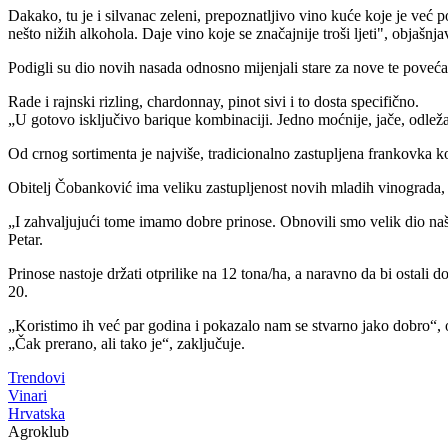
Dakako, tu je i silvanac zeleni, prepoznatljivo vino kuće koje je već po
nešto nižih alkohola. Daje vino koje se značajnije troši ljeti", objašnj
Podigli su dio novih nasada odnosno mijenjali stare za nove te povećal
Rade i rajnski rizling, chardonnay, pinot sivi i to dosta specifično.
U gotovo isključivo barique kombinaciji. Jedno moćnije, jače, odležan
Od crnog sortimenta je najviše, tradicionalno zastupljena frankovka ko
Obitelj Čobanković ima veliku zastupljenost novih mladih vinograda, u
I zahvaljujući tome imamo dobre prinose. Obnovili smo velik dio naš
Petar.
Prinose nastoje držati otprilike na 12 tona/ha, a naravno da bi osta
20.
Koristimo ih već par godina i pokazalo nam se stvarno jako dobro
,
Čak prerano, ali tako je
, zaključuje.
Trendovi
Vinari
Hrvatska
Agroklub