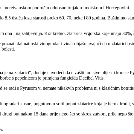
om i neretvanskom području odnosno trnjak u Imotskom i Hercegovini.
5 tisuća loza starosti preko 60, 70, neke i 80 godina. Baštinimo stare 
diti ona - najzahtjevnija. Konkretno, zlatarica vrgorska koje imaju 30%, 
e poznati dalmatinski vinogradar i vinar objašnjavajući da u zlatarici osi
 bolesti.
 je na zlatarici
, dodaje navodeći da u zaštiti od sive plijesni koriste
orbe s pepelnicom je primjena fungicida Decibel Vitis.
 se radi s Pyrusom vi nemate nikakvih problema ni s klasičnim botritis
inogradari kasne, pogotovo u sorti poput zlatarice koja je hermafrodit, 
 drugi put nakon 15 dana prije nego što se skroz zatvori, prije nego š
a.