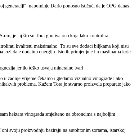
oj generaciji
, napominje Dario ponosno ističući da je OPG danas
om, je taj što su Tora gnojiva ona koja lako kontrolira.
rolirati kvalitetu maksimalno. To su sve dodaci biljkama koji nisu
 lozi daje dodatnu energiju. Isto ih primjenjuje i u maslinama koje
nezija jer tlo teško usvaja mineralne tvari
Zato u zadnje vrijeme čekamo i gledamo vizualno vinograde i ako
nikakvih problema. Kažem Tora je stvarno proizvela preparate jako
je osam hektara vinograda smješteno na obroncima s najboljim
I oni svoju proizvodnju baziraju na autohtonim sortama, istarskoj