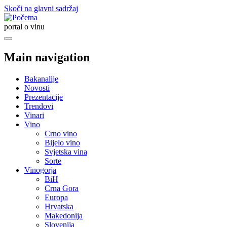
Skoči na glavni sadržaj
portal o vinu
Main navigation
Bakanalije
Novosti
Prezentacije
Trendovi
Vinari
Vino
Crno vino
Bijelo vino
Svjetska vina
Sorte
Vinogorja
BiH
Crna Gora
Europa
Hrvatska
Makedonija
Slovenija