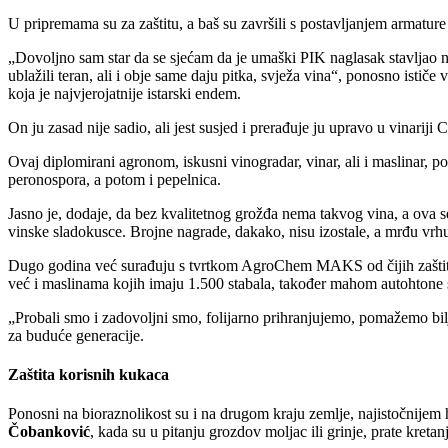
U pripremama su za zaštitu, a baš su završili s postavljanjem armatu
Dovoljno sam star da se sjećam da je umaški PIK naglasak stavljao na 
ublažili teran, ali i obje same daju pitka, svježa vina
, ponosno ističe 
koja je najvjerojatnije istarski endem.
On ju zasad nije sadio, ali jest susjed i prerađuje ju upravo u vinariji C
Ovaj diplomirani agronom, iskusni vinogradar, vinar, ali i maslinar, p
peronospora, a potom i pepelnica.
Jasno je, dodaje, da bez kvalitetnog grožđa nema takvog vina, a ova se
vinske sladokusce. Brojne nagrade, dakako, nisu izostale, a mrđu vrhu
Dugo godina već surađuju s tvrtkom AgroChem MAKS od čijih zaštitnih
već i maslinama kojih imaju 1.500 stabala, također mahom autohtone 
Probali smo i zadovoljni smo, folijarno prihranjujemo, pomažemo bil
za buduće generacije.
Zaštita korisnih kukaca
Ponosni na bioraznolikost su i na drugom kraju zemlje, najistočnijem 
Čobanković
, kada su u pitanju grozdov moljac ili grinje, prate kretanj