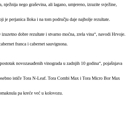
a, nježnija nego graševina, ali lagano, umjereno, izrazite svježine,
 je perjanica Iloka i na tom području daje najbolje rezultate.
 izuzetno dobre rezultate i stvarno moćna, zrela vina
, navodi Hrvoje.
cabernet franca i cabernet sauvignona.
i postotak novozasađenih vinograda u zadnjih 10 godina
, pojašnjava
a. Posebno ističe Tora N-Leaf. Tora Combi Max i Tora Micro Bor Max
pomaknula pa kreće već u kolovozu.