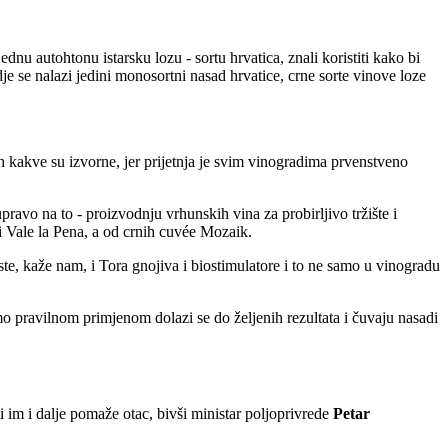
nu autohtonu istarsku lozu - sortu hrvatica, znali koristiti kako bi
je se nalazi jedini monosortni nasad hrvatice, crne sorte vinove loze
ih kakve su izvorne, jer prijetnja je svim vinogradima prvenstveno
ravo na to - proizvodnju vrhunskih vina za probirljivo tržište i
i Vale la Pena, a od crnih cuvée Mozaik.
, kaže nam, i Tora gnojiva i biostimulatore i to ne samo u vinogradu
samo pravilnom primjenom dolazi se do željenih rezultata i čuvaju nasadi
 im i dalje pomaže otac, bivši ministar poljoprivrede
Petar