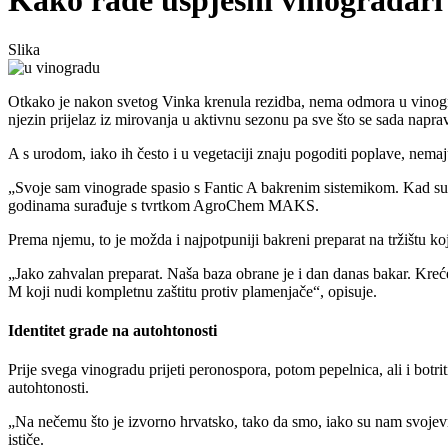
Kako rade uspješni vinogradari
Slika
Otkako je nakon svetog Vinka krenula rezidba, nema odmora u vinograd
njezin prijelaz iz mirovanja u aktivnu sezonu pa sve što se sada napr
A s urodom, iako ih često i u vegetaciji znaju pogoditi poplave, ne
Svoje sam vinograde spasio s Fantic A bakrenim sistemikom. Kad su s
godinama surađuje s tvrtkom AgroChem MAKS.
Prema njemu, to je možda i najpotpuniji bakreni preparat na tržištu koj
Jako zahvalan preparat. Naša baza obrane je i dan danas bakar. Kre
M koji nudi kompletnu zaštitu protiv plamenjače
, opisuje.
Identitet grade na autohtonosti
Prije svega vinogradu prijeti peronospora, potom pepelnica, ali i botr
autohtonosti.
Na nečemu što je izvorno hrvatsko, tako da smo, iako su nam svojevreme
ističe.