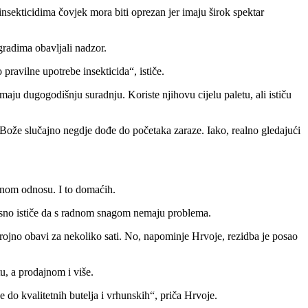
insekticidima čovjek mora biti oprezan jer imaju širok spektar
radima obavljali nadzor.
o pravilne upotrebe insekticida
, ističe.
u dugogodišnju suradnju. Koriste njihovu cijelu paletu, ali ističu
 Bože slučajno negdje dođe do početaka zaraze. Iako, realno gledajući
.
adnom odnosu. I to domaćih.
sno ističe da s radnom snagom nemaju problema.
 strojno obavi za nekoliko sati. No, napominje Hrvoje, rezidba je posao
u, a prodajnom i više.
e do kvalitetnih butelja i vrhunskih
, priča Hrvoje.