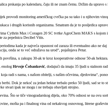
talica prskanja po kalendaru, čaju ili ne znam čemu. Držim da upravo s 
ijek provodi monitoring američkog cvrčka pa su tako i u njihovim vinog
 kukaca i drugih korisnih organizama. Smatram da je to posljedica uprav
dstvima Cythrin Max i Coragen 20 SC tvrtke AgroChem MAKS s kojom imaj
e za pepelnicu Decibel Vitis.
 periodima kada je najveća opasnost od zaraza ili eventualno ako ne daj
kcija, onda se to već odražava na urod
, pojašnjava Petar.
tih površina, u zakupu 30-ak te kroz kooperativne odnose 50-ak hektara
n, enolog
Hrvoje Čobanković
, dodajući da imaju 35 ljudi u stalnom r
a koja radi s nama, s našom obitelji, s našim očevima, djedovima
, pono
 u berbi. Dok je nekoć za jedan hektar trebalo preko 50 ljudi, sad se to
ke stvari ipak ne mogu i ne trebaju obavljati strojno.
evina. Što se tiče vinogradarskog dijela, oko 70% odnosi se na ovu sort
irovine, mošta pa i finalnog vina od nekakvog osnovnog, litrene graševin