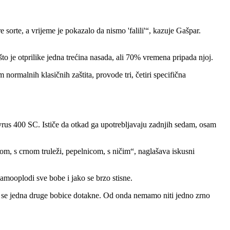
sorte, a vrijeme je pokazalo da nismo 'falili'
, kazuje Gašpar.
što je otprilike jedna trećina nasada, ali 70% vremena pripada njoj.
m normalnih klasičnih zaštita, provode tri, četiri specifična
 Pyrus 400 SC. Ističe da otkad ga upotrebljavaju zadnjih sedam, osam
om, s crnom truleži, pepelnicom, s ničim
, naglašava iskusni
samooplodi sve bobe i jako se brzo stisne.
to se jedna druge bobice dotakne. Od onda nemamo niti jedno zrno