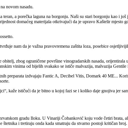
re na novom nasadu.
teran, a porečka laguna na borgonju. Naši su stari borgonju kao i još jed
vrijednost domaćeg materijala otkrivajući da je upravo Kaštelir mjesto gd
ossetto.
otvrđuje nam da je važna pravovremena zaštita loza, posebice osjetljivij
 obitelj, zbog ograničene površine vinogradarskih nasada, orijentirala up
nskim vinima od bijelih svakako se ističe malvazija, malvazija Gentile 
 preparata izdvajaju Fantic A, Decibel Vitis, Domark 40 ME... Koriste
sorte.
jci
, kaže ističući da je bitno u kojoj fazi se i koliko daje gnojiva jer 
hrvatskom gradu Iloku. U Vinariji Čobanković koju vode četiri brata, ali
e štetnika i tretiraju onda kada smatraju da stvarno postoji kritičan broj.