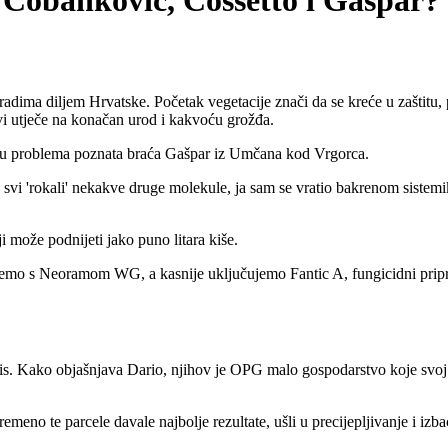
 Čobanković, Cossetto i Gašpar?
ima diljem Hrvatske. Početak vegetacije znači da se kreće u zaštitu, p
avi utječe na konačan urod i kakvoću grožđa.
maju problema poznata braća Gašpar iz Umčana kod Vrgorca.
vi 'rokali' nekakve druge molekule, ja sam se vratio bakrenom sistemi
i može podnijeti jako puno litara kiše.
ćemo s Neoramom WG, a kasnije uključujemo Fantic A, fungicidni pripra
itis. Kako objašnjava Dario, njihov je OPG malo gospodarstvo koje svoj i
no te parcele davale najbolje rezultate, ušli u precijepljivanje i izbaci