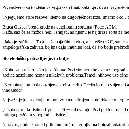
Prvenstveno su to zlatarica vrgorska i trnak kako ga zovu u vrgorsk
Njegujemo stare rezove, idemo na dugovječnost loza. Imamo oko 8 do 8,
Braća Gašpar brend grade na autohotnim sortama (Foto: ACM)
Kaže, sad će se možda neki i smijati, ali njemu je najdraža sorta za ra
Jako je zafrkana. To je naše najjeftinije vino, a najviše traži
, smije s
ampelografska zahvata kojima daju imunitet lozi, da što bolje prebrodi
Što ekološki prihvatljivije, to bolje
Kako sam rekao, jako je zafrkana. Prvi simptom bolesti u vinogradima
godina apsolutno nemaju nikakvih problema.Temelj njihove uspješne b
Kombinacijom u dato vrijeme kad se radi s Decibelom i u vrijeme kad
vinogradar.
Najvažnije je, savjetuje pritom, vrijeme primjene botricida jer mnogi v
Osobno, mi koristimo Pyrus na 70% od cvatnje. Prvi put idemo tada i
truloga grožđa u vinogradu
, ističe.
Naravno, dodaje, rade i prihranu i to Tora gnojivima i biostimulatorim