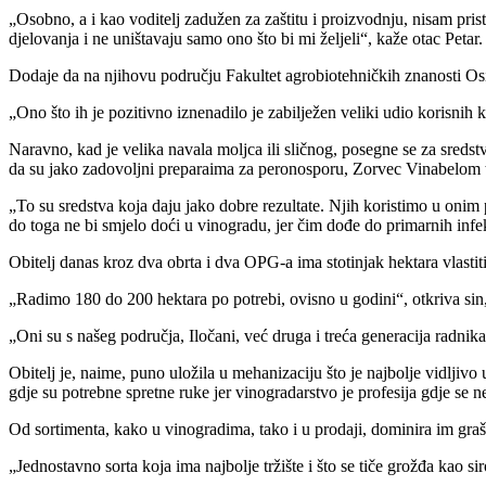
Osobno, a i kao voditelj zadužen za zaštitu i proizvodnju, nisam pris
djelovanja i ne uništavaju samo ono što bi mi željeli
, kaže otac Petar.
Dodaje da na njihovu području Fakultet agrobiotehničkih znanosti Os
Ono što ih je pozitivno iznenadilo je zabilježen veliki udio korisnih
Naravno, kad je velika navala moljca ili sličnog, posegne se za sre
da su jako zadovoljni preparaima za peronosporu, Zorvec Vinabelom t
To su sredstva koja daju jako dobre rezultate. Njih koristimo u onim
do toga ne bi smjelo doći u vinogradu, jer čim dođe do primarnih infe
Obitelj danas kroz dva obrta i dva OPG-a ima stotinjak hektara vlasti
Radimo 180 do 200 hektara po potrebi, ovisno u godini
, otkriva si
Oni su s našeg područja, Iločani, već druga i treća generacija radnik
Obitelj je, naime, puno uložila u mehanizaciju što je najbolje vidljivo
gdje su potrebne spretne ruke jer vinogradarstvo je profesija gdje se ne
Od sortimenta, kako u vinogradima, tako i u prodaji, dominira im graš
Jednostavno sorta koja ima najbolje tržište i što se tiče grožđa kao s