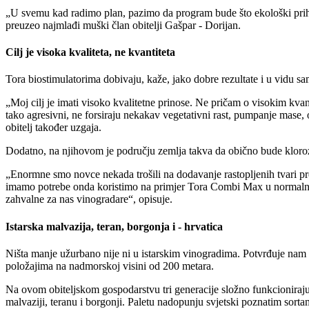
U svemu kad radimo plan, pazimo da program bude što ekološki prihva
preuzeo najmlađi muški član obitelji Gašpar - Dorijan.
Cilj je visoka kvaliteta, ne kvantiteta
Tora biostimulatorima dobivaju, kaže, jako dobre rezultate i u vidu s
Moj cilj je imati visoko kvalitetne prinose. Ne pričam o visokim kva
tako agresivni, ne forsiraju nekakav vegetativni rast, pumpanje mase
obitelj također uzgaja.
Dodatno, na njihovom je području zemlja takva da obično bude kloroza,
Enormne smo novce nekada trošili na dodavanje rastopljenih tvari pre
imamo potrebe onda koristimo na primjer Tora Combi Max u normalnim 
zahvalne za nas vinogradare
, opisuje.
Istarska malvazija, teran, borgonja i - hrvatica
Ništa manje užurbano nije ni u istarskim vinogradima. Potvrđuje nam
položajima na nadmorskoj visini od 200 metara.
Na ovom obiteljskom gospodarstvu tri generacije složno funkcioniraju 
malvaziji, teranu i borgonji. Paletu nadopunju svjetski poznatim sorta