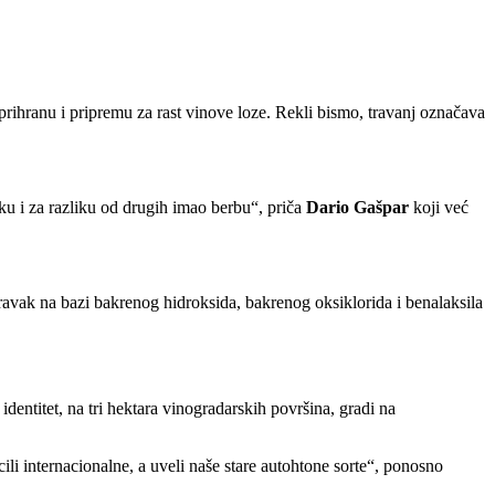
rihranu i pripremu za rast vinove loze. Rekli bismo, travanj označava
ku i za razliku od drugih imao berbu
, priča
Dario Gašpar
koji već
vak na bazi bakrenog hidroksida, bakrenog oksiklorida i benalaksila
dentitet, na tri hektara vinogradarskih površina, gradi na
li internacionalne, a uveli naše stare autohtone sorte
, ponosno