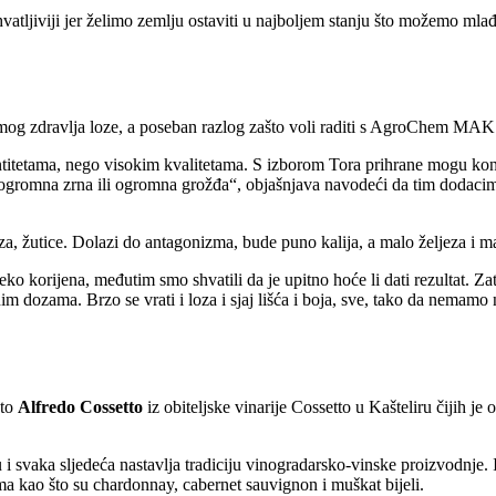
tljiviji jer želimo zemlju ostaviti u najboljem stanju što možemo mlađ
amog zdravlja loze, a poseban razlog zašto voli raditi s AgroChem MAKS-
ntitetama, nego visokim kvalitetama. S izborom Tora prihrane mogu kont
, ogromna zrna ili ogromna grožđa
, objašnjava navodeći da tim dodacima
 žutice. Dolazi do antagonizma, bude puno kalija, a malo željeza i mag
ko korijena, međutim smo shvatili da je upitno hoće li dati rezultat. 
dozama. Brzo se vrati i loza i sjaj lišća i boja, sve, tako da nemamo 
 to
Alfredo Cossetto
iz obiteljske vinarije Cossetto u Kašteliru čijih 
i svaka sljedeća nastavlja tradiciju vinogradarsko-vinske proizvodnje. 
ma kao što su chardonnay, cabernet sauvignon i muškat bijeli.