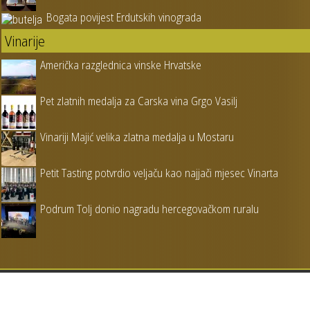
Bogata povijest Erdutskih vinograda
Vinarije
Američka razglednica vinske Hrvatske
Pet zlatnih medalja za Carska vina Grgo Vasilj
Vinariji Majić velika zlatna medalja u Mostaru
Petit Tasting potvrdio veljaču kao najjači mjesec Vinarta
Podrum Tolj donio nagradu hercegovačkom ruralu