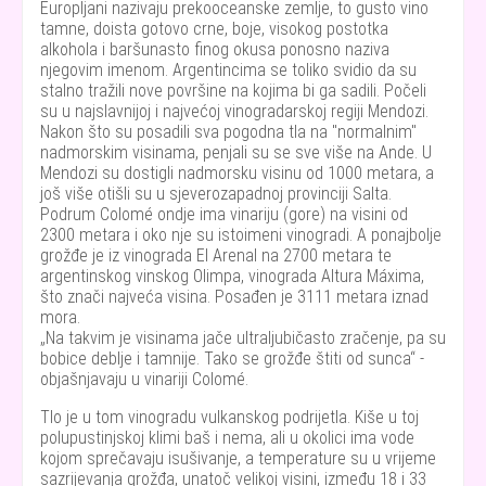
Europljani nazivaju prekooceanske zemlje, to gusto vino
tamne, doista gotovo crne, boje, visokog postotka
alkohola i baršunasto finog okusa ponosno naziva
njegovim imenom. Argentincima se toliko svidio da su
stalno tražili nove površine na kojima bi ga sadili. Počeli
su u najslavnijoj i najvećoj vinogradarskoj regiji Mendozi.
Nakon što su posadili sva pogodna tla na "normalnim"
nadmorskim visinama, penjali su se sve više na Ande. U
Mendozi su dostigli nadmorsku visinu od 1000 metara, a
još više otišli su u sjeverozapadnoj provinciji Salta.
Podrum Colomé ondje ima vinariju (gore) na visini od
2300 metara i oko nje su istoimeni vinogradi. A ponajbolje
grožđe je iz vinograda El Arenal na 2700 metara te
argentinskog vinskog Olimpa, vinograda Altura Máxima,
što znači najveća visina. Posađen je 3111 metara iznad
mora.
Na takvim je visinama jače ultraljubičasto zračenje, pa su
bobice deblje i tamnije. Tako se grožđe štiti od sunca
-
objašnjavaju u vinariji Colomé.
Tlo je u tom vinogradu vulkanskog podrijetla. Kiše u toj
polupustinjskoj klimi baš i nema, ali u okolici ima vode
kojom sprečavaju isušivanje, a temperature su u vrijeme
sazrijevanja grožđa, unatoč velikoj visini, između 18 i 33