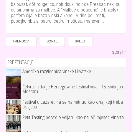
balouzat, côt rouge, co, noir doux, noir de Pressac neki su
od sinonima za malbec. A "Malbec o boticario" je brazilski
parfem čija je baza vinski alkohol. Miriše po limeti,
pupoljku ribizla, papru, cedru, mošusu, mahovini...
TRENDOVI
SORTE
SVIJET
story.hr
PREZENTACIJE
Američka razglednica vinske Hrvatske
Četvrto izdanje Herzegowine festival vina - 15. svibnja u
Mostaru
Festival u Lazaretima se nametnuo kao onaj koji treba
posjetiti
Petit Tasting potvrdio veljaču kao najjači mjesec Vinarta