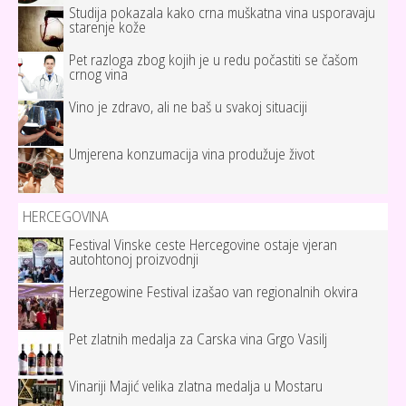
Studija pokazala kako crna muškatna vina usporavaju
starenje kože
Pet razloga zbog kojih je u redu počastiti se čašom
crnog vina
Vino je zdravo, ali ne baš u svakoj situaciji
Umjerena konzumacija vina produžuje život
HERCEGOVINA
Festival Vinske ceste Hercegovine ostaje vjeran
autohtonoj proizvodnji
Herzegowine Festival izašao van regionalnih okvira
Pet zlatnih medalja za Carska vina Grgo Vasilj
Vinariji Majić velika zlatna medalja u Mostaru