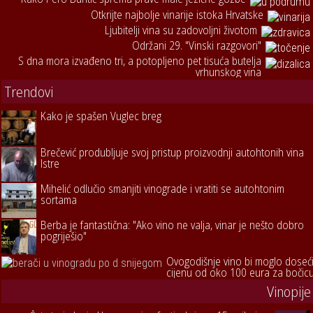
Otkrijte najbolje vinarije istoka Hrvatske
Ljubitelji vina su zadovoljni životom
Održani 29. "Vinski razgovori"
S dna mora izvađeno tri, a potopljeno pet tisuća butelja
vrhunskog vina
Trendovi
Kako je spašen Vuglec breg
Brečević produbljuje svoj pristup proizvodnji autohtonih vina
Istre
Mihelić odlučio smanjiti vinograde i vratiti se autohtonim
sortama
Berba je fantastična: "Ako vino ne valja, vinar je nešto dobro
pogriješio"
Ovogodišnje vino bi moglo doseć
cijenu od oko 100 eura za bočic
Vinopije