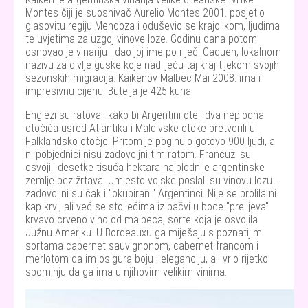
Montes čiji je suosnivač Aurelio Montes 2001. posjetio
glasovitu regiju Mendoza i oduševio se krajolikom, ljudima
te uvjetima za uzgoj vinove loze. Godinu dana potom
osnovao je vinariju i dao joj ime po riječi Caquen, lokalnom
nazivu za divlje guske koje nadlijeću taj kraj tijekom svojih
sezonskih migracija. Kaikenov Malbec Mai 2008. ima i
impresivnu cijenu. Butelja je 425 kuna.
Englezi su ratovali kako bi Argentini oteli dva neplodna
otočića usred Atlantika i Maldivske otoke pretvorili u
Falklandsko otočje. Pritom je poginulo gotovo 900 ljudi, a
ni pobjednici nisu zadovoljni tim ratom. Francuzi su
osvojili desetke tisuća hektara najplodnije argentinske
zemlje bez žrtava. Umjesto vojske poslali su vinovu lozu. I
zadovoljni su čak i "okupirani" Argentinci. Nije se prolila ni
kap krvi, ali već se stoljećima iz bačvi u boce "prelijeva"
krvavo crveno vino od malbeca, sorte koja je osvojila
Južnu Ameriku. U Bordeauxu ga miješaju s poznatijim
sortama cabernet sauvignonom, cabernet francom i
merlotom da im osigura boju i eleganciju, ali vrlo rijetko
spominju da ga ima u njihovim velikim vinima.