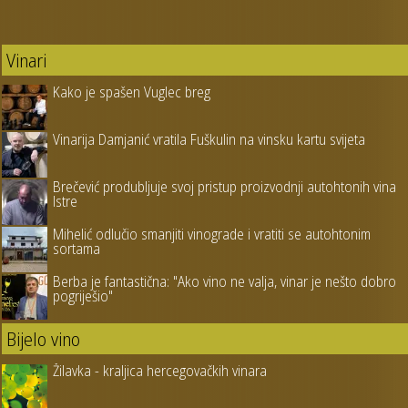
Vinari
Kako je spašen Vuglec breg
Vinarija Damjanić vratila Fuškulin na vinsku kartu svijeta
Brečević produbljuje svoj pristup proizvodnji autohtonih vina
Istre
Mihelić odlučio smanjiti vinograde i vratiti se autohtonim
sortama
Berba je fantastična: "Ako vino ne valja, vinar je nešto dobro
pogriješio"
Bijelo vino
Žilavka - kraljica hercegovačkih vinara