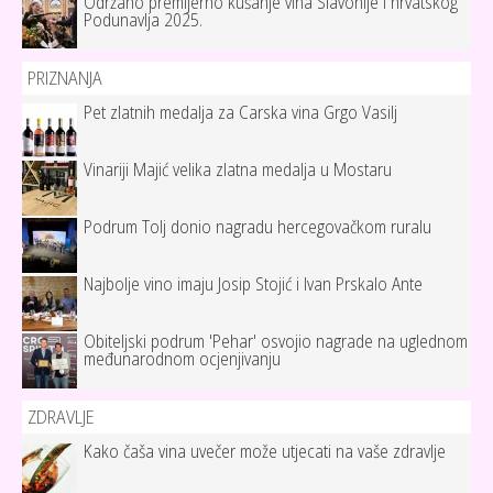
Održano premijerno kušanje vina Slavonije i hrvatskog
Podunavlja 2025.
PRIZNANJA
Pet zlatnih medalja za Carska vina Grgo Vasilj
Vinariji Majić velika zlatna medalja u Mostaru
Podrum Tolj donio nagradu hercegovačkom ruralu
Najbolje vino imaju Josip Stojić i Ivan Prskalo Ante
Obiteljski podrum 'Pehar' osvojio nagrade na uglednom
međunarodnom ocjenjivanju
ZDRAVLJE
Kako čaša vina uvečer može utjecati na vaše zdravlje