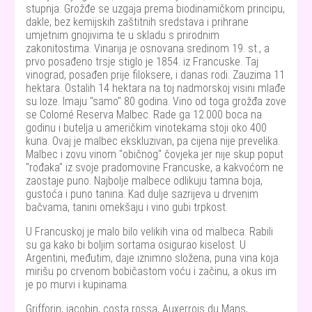
stupnja. Grožđe se uzgaja prema biodinamičkom principu,
dakle, bez kemijskih zaštitnih sredstava i prihrane
umjetnim gnojivima te u skladu s prirodnim
zakonitostima. Vinarija je osnovana sredinom 19. st., a
prvo posađeno trsje stiglo je 1854. iz Francuske. Taj
vinograd, posađen prije filoksere, i danas rodi. Zauzima 11
hektara. Ostalih 14 hektara na toj nadmorskoj visini mlađe
su loze. Imaju "samo" 80 godina. Vino od toga grožđa zove
se Colomé Reserva Malbec. Rade ga 12.000 boca na
godinu i butelja u američkim vinotekama stoji oko 400
kuna. Ovaj je malbec ekskluzivan, pa cijena nije prevelika.
Malbec i zovu vinom "običnog" čovjeka jer nije skup poput
"rođaka" iz svoje pradomovine Francuske, a kakvoćom ne
zaostaje puno. Najbolje malbece odlikuju tamna boja,
gustoća i puno tanina. Kad dulje sazrijeva u drvenim
bačvama, tanini omekšaju i vino gubi trpkost.
U Francuskoj je malo bilo velikih vina od malbeca. Rabili
su ga kako bi boljim sortama osigurao kiselost. U
Argentini, međutim, daje iznimno složena, puna vina koja
mirišu po crvenom bobičastom voću i začinu, a okus im
je po murvi i kupinama.
Grifforin, jacobin, costa rossa, Auxerrois du Mans,