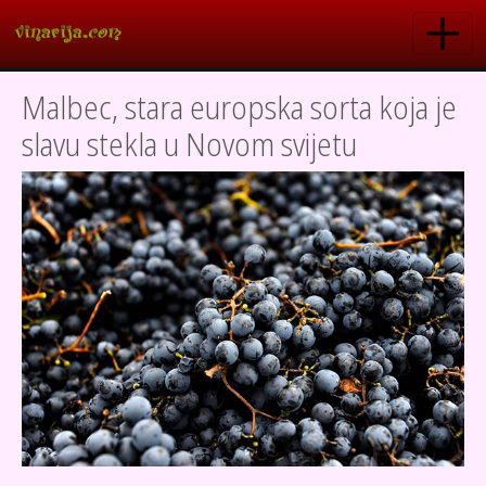
Skoči na glavni sadržaj
Malbec, stara europska sorta koja je
slavu stekla u Novom svijetu