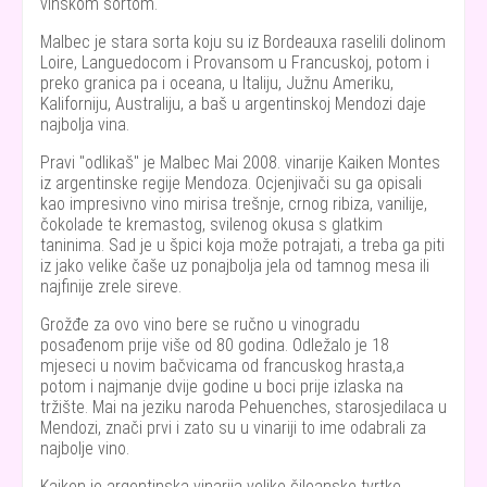
vinskom sortom.
Malbec je stara sorta koju su iz Bordeauxa raselili dolinom
Loire, Languedocom i Provansom u Francuskoj, potom i
preko granica pa i oceana, u Italiju, Južnu Ameriku,
Kaliforniju, Australiju, a baš u argentinskoj Mendozi daje
najbolja vina.
Pravi "odlikaš" je Malbec Mai 2008. vinarije Kaiken Montes
iz argentinske regije Mendoza. Ocjenjivači su ga opisali
kao impresivno vino mirisa trešnje, crnog ribiza, vanilije,
čokolade te kremastog, svilenog okusa s glatkim
taninima. Sad je u špici koja može potrajati, a treba ga piti
iz jako velike čaše uz ponajbolja jela od tamnog mesa ili
najfinije zrele sireve.
Grožđe za ovo vino bere se ručno u vinogradu
posađenom prije više od 80 godina. Odležalo je 18
mjeseci u novim bačvicama od francuskog hrasta,a
potom i najmanje dvije godine u boci prije izlaska na
tržište. Mai na jeziku naroda Pehuenches, starosjedilaca u
Mendozi, znači prvi i zato su u vinariji to ime odabrali za
najbolje vino.
Kaiken je argentinska vinarija velike čileanske tvrtke