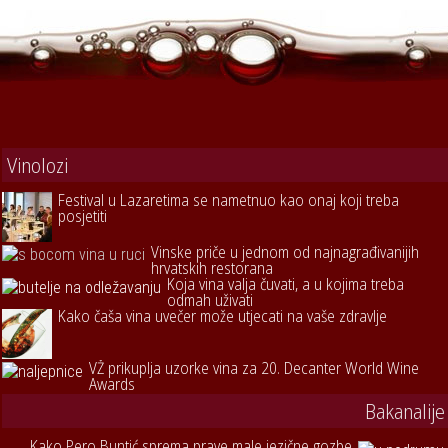
Vinolozi
Festival u Lazaretima se nametnuo kao onaj koji treba
posjetiti
Vinske priče u jednom od najnagrađivanijih
hrvatskih restorana
Koja vina valja čuvati, a u kojima treba
odmah uživati
Kako čaša vina uvečer može utjecati na vaše zdravlje
VŽ prikuplja uzorke vina za 20. Decanter World Wine
Awards
Bakanalije
Kako Pero Buntić sprema prave male jezične gozbe