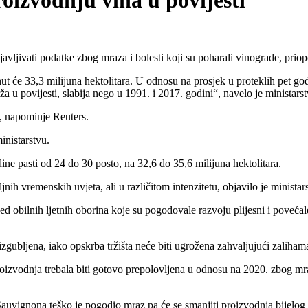
oizvodnju vina u povijesti
vljivati podatke zbog mraza i bolesti koji su poharali vinograde, priopć
t će 33,3 milijuna hektolitara. U odnosu na prosjek u proteklih pet god
ža u povijesti, slabija nego u 1991. i 2017. godini
, navelo je ministars
a, napominje Reuters.
inistarstvu.
ine pasti od 24 do 30 posto, na 32,6 do 35,6 milijuna hektolitara.
h vremenskih uvjeta, ali u različitom intenzitetu, objavilo je ministar
jed obilnih ljetnih oborina koje su pogodovale razvoju plijesni i poveć
izgubljena, iako opskrba tržišta neće biti ugrožena zahvaljujući zaliham
izvodnja trebala biti gotovo prepolovljena u odnosu na 2020. zbog mraza
Sauvignona teško je pogodio mraz pa će se smanjiti proizvodnja bijelog v