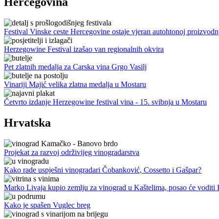
Hercegovina
Festival Vinske ceste Hercegovine ostaje vjeran autohtonoj proizvodn
Herzegowine Festival izašao van regionalnih okvira
Pet zlatnih medalja za Carska vina Grgo Vasilj
Vinariji Majić velika zlatna medalja u Mostaru
Četvrto izdanje Herzegowine festival vina - 15. svibnja u Mostaru
Hrvatska
Projekat za razvoj održivijeg vinogradarstva
Kako rade uspješni vinogradari Čobanković, Cossetto i Gašpar?
Marko Livaja kupio zemlju za vinograd u Kaštelima, posao će voditi
Kako je spašen Vuglec breg