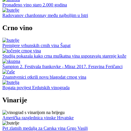
Pronađeno vino staro 2.000 godina
Radovanov chardonnay među najboljim u Istri
Crno vino
Premijere vrhunskih crnih vina Šapat
Studija pokazala kako crna muškatna vina usporavaju starenje kože
Šampion 2. Festivala frankovke - Miraz 2017. Feravina Feričanci
Znanstvenici otkrili novu blagodat crnog vina
Bogata povijest Erdutskih vinograda
Vinarije
Američka razglednica vinske Hrvatske
Pet zlatnih medalja za Carska vina Grgo Vasilj