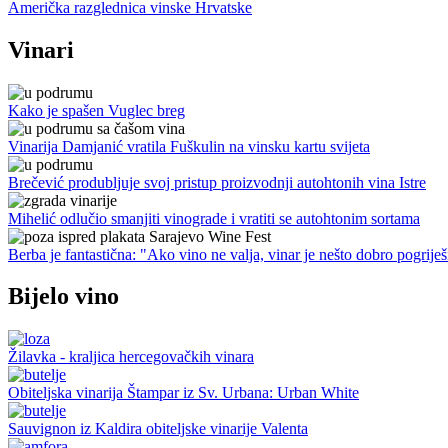
Američka razglednica vinske Hrvatske
Vinari
Kako je spašen Vuglec breg
Vinarija Damjanić vratila Fuškulin na vinsku kartu svijeta
Brečević produbljuje svoj pristup proizvodnji autohtonih vina Istre
Mihelić odlučio smanjiti vinograde i vratiti se autohtonim sortama
Berba je fantastična: "Ako vino ne valja, vinar je nešto dobro pogriješ
Bijelo vino
Žilavka - kraljica hercegovačkih vinara
Obiteljska vinarija Štampar iz Sv. Urbana: Urban White
Sauvignon iz Kaldira obiteljske vinarije Valenta