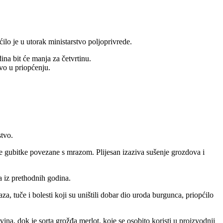
ilo je u utorak ministarstvo poljoprivrede.
ina bit će manja za četvrtinu.
tvo u priopćenju.
stvo.
ale gubitke povezane s mrazom. Plijesan izaziva sušenje grozdova i
a iz prethodnih godina.
, tuče i bolesti koji su uništili dobar dio uroda burgunca, priopćilo
ina, dok je sorta grožđa merlot, koje se osobito koristi u proizvodnji