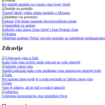
Pet zlatnih medalja za Carska vina Grgo Vasilj
Vinariji Majić velika zlatna medalja u Mostaru
Podrum Tolj donio nagradu hercegovačkom ruralu
Najbolje vino imaju Josip Stojić i Ivan Prskalo Ante
Obiteljski podrum 'Pehar' osvojio nagrade na uglednom međunarodno
Zdravlje
Kako čaša vina uvečer može utjecati na vaše zdravlje
Studija pokazala kako crna muškatna vina usporavaju starenje kože
Pet razloga zbog kojih je u redu počastiti se čašom crnog vina
Vino je zdravo, ali ne baš u svakoj situaciji
Umjerena konzumacija vina produžuje život