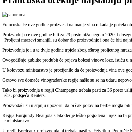
Francuska očekuje najslabiju pr
Francuska će ove godine proizvesti najmanje vina otkada je počela obja
Proizvodnja će ove godine biti za 29 posto niža nego u 2020. i dosegnu
Proljetni mrazevi smanjili su dobar dio proizvodnje i ona će biti najni
Proizvodnja je i u te dvije godine trpjela zbog oštrog proljetnog mraz
Ovogodišnje gubitke produbit će pojava bolesti vinove loze, ističu u m
U kolovozu ministarstvo je procijenilo da će proizvodnja vina ove god
Gotovo sve domaće vinogradarske regije našle su se na udaru nepovoljni
Tako bi proizvodnja u regiji Champagne trebala pasti za 36 posto usli
lišća, podsjeća Reuters.
Proizvođači su u srpnju upozorili da bi čak polovina berbe mogla biti 
Regija Burgundy-Beaujolais također je teško pogođena i njezina bi pro
je ministarstvo.
U regiji Bordeaux proizvodnja bi trebala pasti za četvrtinu. Područje 