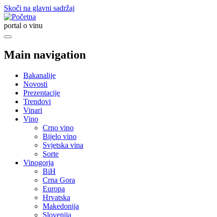
Skoči na glavni sadržaj
portal o vinu
Main navigation
Bakanalije
Novosti
Prezentacije
Trendovi
Vinari
Vino
Crno vino
Bijelo vino
Svjetska vina
Sorte
Vinogorja
BiH
Crna Gora
Europa
Hrvatska
Makedonija
Slovenija