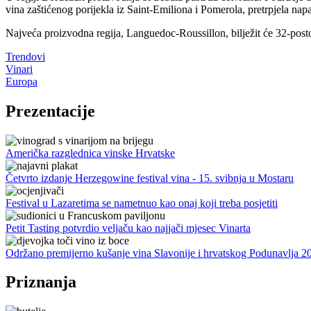
vina zaštićenog porijekla iz Saint-Emiliona i Pomerola, pretrpjela napa
Najveća proizvodna regija, Languedoc-Roussillon, bilježit će 32-posto
Trendovi
Vinari
Europa
Prezentacije
Američka razglednica vinske Hrvatske
Četvrto izdanje Herzegowine festival vina - 15. svibnja u Mostaru
Festival u Lazaretima se nametnuo kao onaj koji treba posjetiti
Petit Tasting potvrdio veljaču kao najjači mjesec Vinarta
Održano premijerno kušanje vina Slavonije i hrvatskog Podunavlja 2
Priznanja