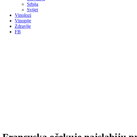
Srbija
Svijet
Vinolozi
Vinopije
Zdravlje
FB