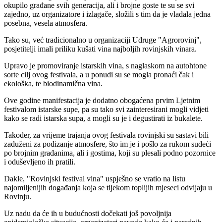
okupilo građane svih generacija, ali i brojne goste te su se svi
zajedno, uz organizatore i izlagače, složili s tim da je vladala jedna
posebna, vesela atmosfera.
Tako su, već tradicionalno u organizaciji Udruge "Agrorovinj",
posjetitelji imali priliku kušati vina najboljih rovinjskih vinara.
Upravo je promoviranje istarskih vina, s naglaskom na autohtone
sorte cilj ovog festivala, a u ponudi su se mogla pronaći čak i
ekološka, te biodinamična vina.
Ove godine manifestacija je dodatno obogaćena prvim Ljetnim
festivalom istarske supe, pa su tako svi zainteresirani mogli vidjeti
kako se radi istarska supa, a mogli su je i degustirati iz bukalete.
Također, za vrijeme trajanja ovog festivala rovinjski su sastavi bili
zaduženi za podizanje atmosfere, što im je i pošlo za rukom sudeći
po brojnim građanima, ali i gostima, koji su plesali podno pozornice
i oduševljeno ih pratili.
Dakle, "Rovinjski festival vina" uspješno se vratio na listu
najomiljenijih događanja koja se tijekom toplijih mjeseci odvijaju u
Rovinju.
Uz nadu da će ih u budućnosti dočekati još povoljnija