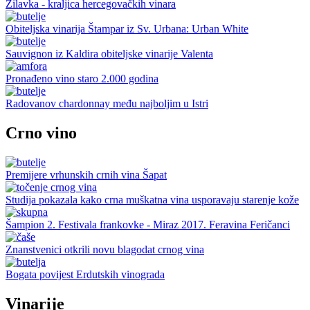
Žilavka - kraljica hercegovačkih vinara
Obiteljska vinarija Štampar iz Sv. Urbana: Urban White
Sauvignon iz Kaldira obiteljske vinarije Valenta
Pronađeno vino staro 2.000 godina
Radovanov chardonnay među najboljim u Istri
Crno vino
Premijere vrhunskih crnih vina Šapat
Studija pokazala kako crna muškatna vina usporavaju starenje kože
Šampion 2. Festivala frankovke - Miraz 2017. Feravina Feričanci
Znanstvenici otkrili novu blagodat crnog vina
Bogata povijest Erdutskih vinograda
Vinarije