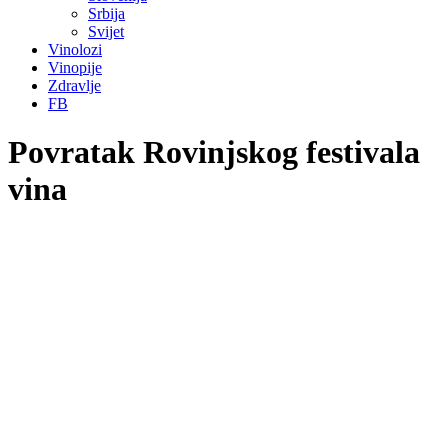
Srbija
Svijet
Vinolozi
Vinopije
Zdravlje
FB
Povratak Rovinjskog festivala
vina