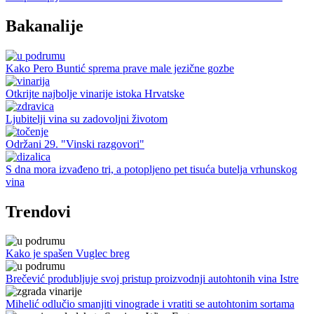
Bakanalije
Kako Pero Buntić sprema prave male jezične gozbe
Otkrijte najbolje vinarije istoka Hrvatske
Ljubitelji vina su zadovoljni životom
Održani 29. "Vinski razgovori"
S dna mora izvađeno tri, a potopljeno pet tisuća butelja vrhunskog
vina
Trendovi
Kako je spašen Vuglec breg
Brečević produbljuje svoj pristup proizvodnji autohtonih vina Istre
Mihelić odlučio smanjiti vinograde i vratiti se autohtonim sortama