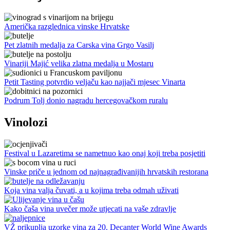
Američka razglednica vinske Hrvatske
Pet zlatnih medalja za Carska vina Grgo Vasilj
Vinariji Majić velika zlatna medalja u Mostaru
Petit Tasting potvrdio veljaču kao najjači mjesec Vinarta
Podrum Tolj donio nagradu hercegovačkom ruralu
Vinolozi
Festival u Lazaretima se nametnuo kao onaj koji treba posjetiti
Vinske priče u jednom od najnagrađivanijih hrvatskih restorana
Koja vina valja čuvati, a u kojima treba odmah uživati
Kako čaša vina uvečer može utjecati na vaše zdravlje
VŽ prikuplja uzorke vina za 20. Decanter World Wine Awards