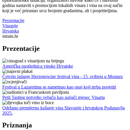
epidemiološka situacija, organizatori navode kako će i narednih
godina nastaviti s promocijom lokalnih vinara i vina na ovaj način
koji je već prirastao srcu brojnim građanima, ali i posjetiteljima.
Prezentacije
Vinopije
Hrvatska
istrain.hr
Prezentacije
Američka razglednica vinske Hrvatske
Četvrto izdanje Herzegowine festival vina - 15. svibnja u Mostaru
Festival u Lazaretima se nametnuo kao onaj koji treba posjetiti
Petit Tasting potvrdio veljaču kao najjači mjesec Vinarta
Održano premijerno kušanje vina Slavonije i hrvatskog Podunavlja
2025.
Priznanja