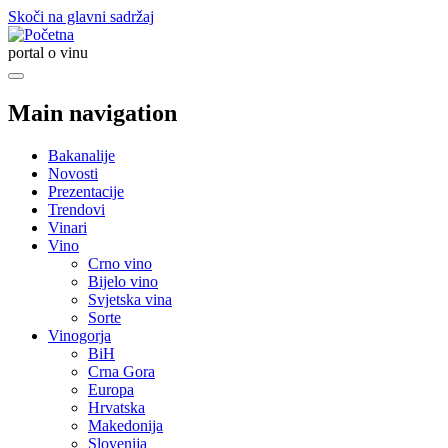
Skoči na glavni sadržaj
portal o vinu
Main navigation
Bakanalije
Novosti
Prezentacije
Trendovi
Vinari
Vino
Crno vino
Bijelo vino
Svjetska vina
Sorte
Vinogorja
BiH
Crna Gora
Europa
Hrvatska
Makedonija
Slovenija