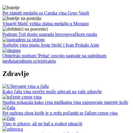
Pet zlatnih medalja za Carska vina Grgo Vasilj
Vinariji Majić velika zlatna medalja u Mostaru
Podrum Tolj donio nagradu hercegovačkom ruralu
Najbolje vino imaju Josip Stojić i Ivan Prskalo Ante
Obiteljski podrum 'Pehar' osvojio nagrade na uglednom
međunarodnom ocjenjivanju
Zdravlje
Kako čaša vina uvečer može utjecati na vaše zdravlje
Studija pokazala kako crna muškatna vina usporavaju starenje kože
Pet razloga zbog kojih je u redu počastiti se čašom crnog vina
Vino je zdravo, ali ne baš u svakoj situaciji