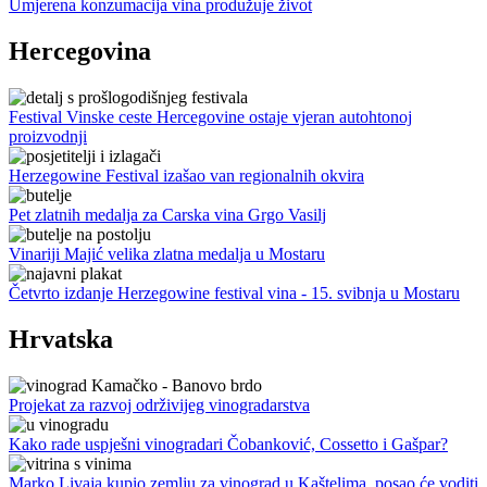
Umjerena konzumacija vina produžuje život
Hercegovina
Festival Vinske ceste Hercegovine ostaje vjeran autohtonoj
proizvodnji
Herzegowine Festival izašao van regionalnih okvira
Pet zlatnih medalja za Carska vina Grgo Vasilj
Vinariji Majić velika zlatna medalja u Mostaru
Četvrto izdanje Herzegowine festival vina - 15. svibnja u Mostaru
Hrvatska
Projekat za razvoj održivijeg vinogradarstva
Kako rade uspješni vinogradari Čobanković, Cossetto i Gašpar?
Marko Livaja kupio zemlju za vinograd u Kaštelima, posao će voditi