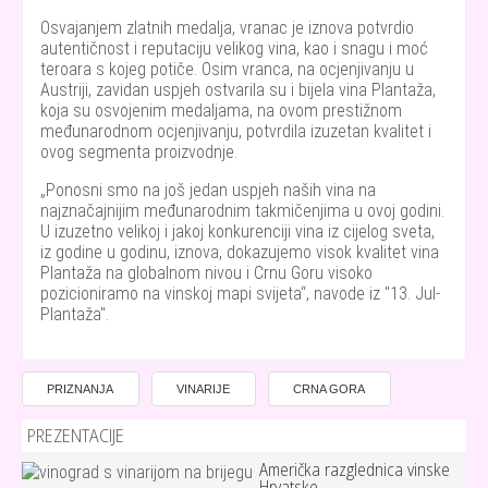
Osvajanjem zlatnih medalja, vranac je iznova potvrdio
autentičnost i reputaciju velikog vina, kao i snagu i moć
teroara s kojeg potiče. Osim vranca, na ocjenjivanju u
Austriji, zavidan uspjeh ostvarila su i bijela vina Plantaža,
koja su osvojenim medaljama, na ovom prestižnom
međunarodnom ocjenjivanju, potvrdila izuzetan kvalitet i
ovog segmenta proizvodnje.
Ponosni smo na još jedan uspjeh naših vina na
najznačajnijim međunarodnim takmičenjima u ovoj godini.
U izuzetno velikoj i jakoj konkurenciji vina iz cijelog sveta,
iz godine u godinu, iznova, dokazujemo visok kvalitet vina
Plantaža na globalnom nivou i Crnu Goru visoko
pozicioniramo na vinskoj mapi svijeta
, navode iz "13. Jul-
Plantaža".
PRIZNANJA
VINARIJE
CRNA GORA
PREZENTACIJE
Američka razglednica vinske
Hrvatske