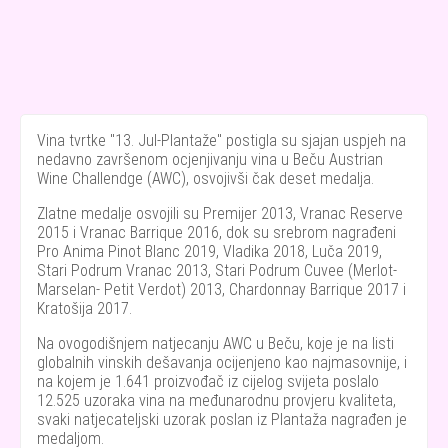
Vina tvrtke "13. Jul-Plantaže" postigla su sjajan uspjeh na
nedavno završenom ocjenjivanju vina u Beču Austrian
Wine Challendge (AWC), osvojivši čak deset medalja.
Zlatne medalje osvojili su Premijer 2013, Vranac Reserve
2015 i Vranac Barrique 2016, dok su srebrom nagrađeni
Pro Anima Pinot Blanc 2019, Vladika 2018, Luča 2019,
Stari Podrum Vranac 2013, Stari Podrum Cuvee (Merlot-
Marselan- Petit Verdot) 2013, Chardonnay Barrique 2017 i
Kratošija 2017.
Na ovogodišnjem natjecanju AWC u Beču, koje je na listi
globalnih vinskih dešavanja ocijenjeno kao najmasovnije, i
na kojem je 1.641 proizvođač iz cijelog svijeta poslalo
12.525 uzoraka vina na međunarodnu provjeru kvaliteta,
svaki natjecateljski uzorak poslan iz Plantaža nagrađen je
medaljom.