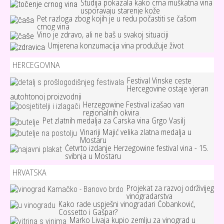
Studija pokazala kako crna muškatna vina
usporavaju starenje kože
Pet razloga zbog kojih je u redu počastiti se čašom
crnog vina
Vino je zdravo, ali ne baš u svakoj situaciji
Umjerena konzumacija vina produžuje život
HERCEGOVINA
Festival Vinske ceste
Hercegovine ostaje vjeran
autohtonoj proizvodnji
Herzegowine Festival izašao van
regionalnih okvira
Pet zlatnih medalja za Carska vina Grgo Vasilj
Vinariji Majić velika zlatna medalja u
Mostaru
Četvrto izdanje Herzegowine festival vina - 15.
svibnja u Mostaru
HRVATSKA
Projekat za razvoj održivijeg
vinogradarstva
Kako rade uspješni vinogradari Čobanković,
Cossetto i Gašpar?
Marko Livaja kupio zemlju za vinograd u