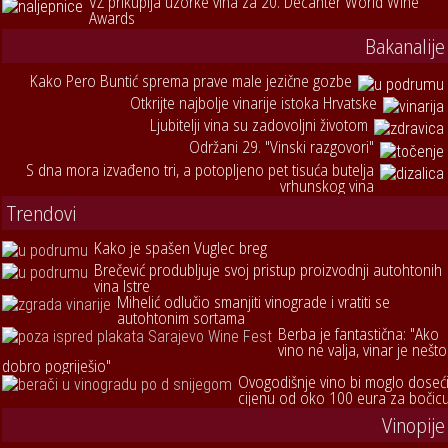
VŽ prikuplja uzorke vina za 20. Decanter World Wine
Awards
Bakanalije
Kako Pero Buntić sprema prave male jezične gozbe
Otkrijte najbolje vinarije istoka Hrvatske
Ljubitelji vina su zadovoljni životom
Održani 29. "Vinski razgovori"
S dna mora izvađeno tri, a potopljeno pet tisuća butelja
vrhunskog vina
Trendovi
Kako je spašen Vuglec breg
Brečević produbljuje svoj pristup proizvodnji autohtonih
vina Istre
Mihelić odlučio smanjiti vinograde i vratiti se
autohtonim sortama
Berba je fantastična: "Ako
vino ne valja, vinar je nešto
dobro pogriješio"
Ovogodišnje vino bi moglo doseć
cijenu od oko 100 eura za bočic
Vinopije