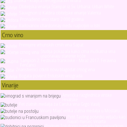
Žilavka - kraljica hercegovačkih vinara
Obiteljska vinarija Štampar iz Sv. Urbana: Urban White
Sauvignon iz Kaldira obiteljske vinarije Valenta
Pronađeno vino staro 2.000 godina
Radovanov chardonnay među najboljim u Istri
Crno vino
Premijere vrhunskih crnih vina Šapat
Studija pokazala kako crna muškatna vina
usporavaju starenje kože
Šampion 2. Festivala frankovke - Miraz 2017. Feravina
Feričanci
Znanstvenici otkrili novu blagodat crnog vina
Bogata povijest Erdutskih vinograda
Vinarije
Američka razglednica vinske
Hrvatske
Pet zlatnih medalja za Carska vina Grgo Vasilj
Vinariji Majić velika zlatna medalja u Mostaru
Petit Tasting potvrdio veljaču kao
najjači mjesec Vinarta
Podrum Tolj donio nagradu hercegovačkom