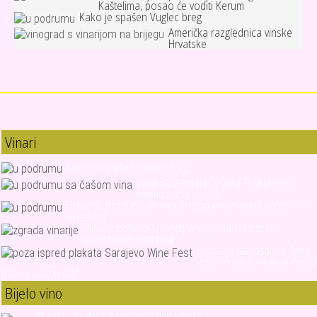
Kaštelima, posao će voditi Kerum
Kako je spašen Vuglec breg
Američka razglednica vinske
Hrvatske
Vinari
Kako je spašen Vuglec breg
Vinarija Damjanić vratila Fuškulin na
vinsku kartu svijeta
Brečević produbljuje svoj pristup proizvodnji autohtonih
vina Istre
Mihelić odlučio smanjiti vinograde i vratiti se
autohtonim sortama
Berba je fantastična: "Ako
vino ne valja, vinar je nešto
dobro pogriješio"
Bijelo vino