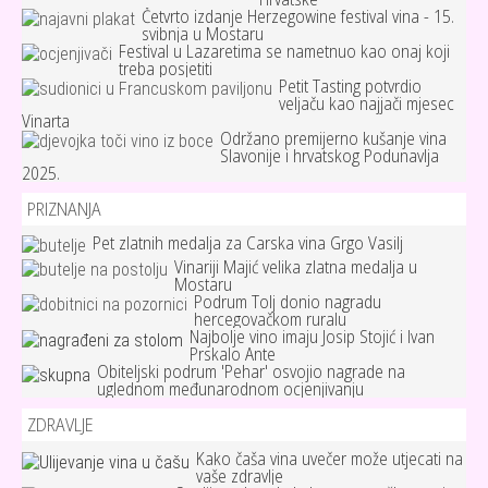
Četvrto izdanje Herzegowine festival vina - 15.
svibnja u Mostaru
Festival u Lazaretima se nametnuo kao onaj koji
treba posjetiti
Petit Tasting potvrdio
veljaču kao najjači mjesec
Vinarta
Održano premijerno kušanje vina
Slavonije i hrvatskog Podunavlja
2025.
PRIZNANJA
Pet zlatnih medalja za Carska vina Grgo Vasilj
Vinariji Majić velika zlatna medalja u
Mostaru
Podrum Tolj donio nagradu
hercegovačkom ruralu
Najbolje vino imaju Josip Stojić i Ivan
Prskalo Ante
Obiteljski podrum 'Pehar' osvojio nagrade na
uglednom međunarodnom ocjenjivanju
ZDRAVLJE
Kako čaša vina uvečer može utjecati na
vaše zdravlje