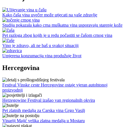
Kako čaša vina uvečer može utjecati na vaše zdravlje
Studija pokazala kako crna muškatna vina usporavaju starenje kože
Pet razloga zbog kojih je u redu počastiti se čašom crnog vina
Vino je zdravo, ali ne baš u svakoj situaciji
Umjerena konzumacija vina produžuje život
Hercegovina
Festival Vinske ceste Hercegovine ostaje vjeran autohtonoj
proizvodnji
Herzegowine Festival izašao van regionalnih okvira
Pet zlatnih medalja za Carska vina Grgo Vasilj
Vinariji Majić velika zlatna medalja u Mostaru