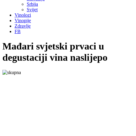
Srbija
Svijet
Vinolozi
Vinopije
Zdravlje
FB
Mađari svjetski prvaci u
degustaciji vina naslijepo