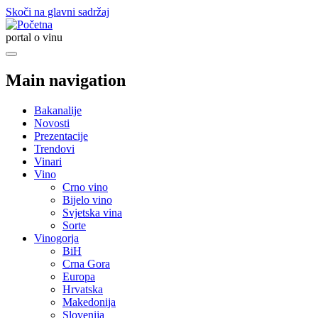
Skoči na glavni sadržaj
portal o vinu
Main navigation
Bakanalije
Novosti
Prezentacije
Trendovi
Vinari
Vino
Crno vino
Bijelo vino
Svjetska vina
Sorte
Vinogorja
BiH
Crna Gora
Europa
Hrvatska
Makedonija
Slovenija