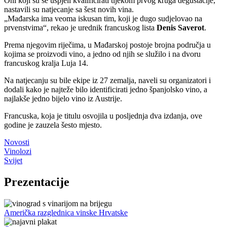
Oni koji su se uspjeli kvalificirati tijekom prvog kruga degustacije,
nastavili su natjecanje sa šest novih vina.
Mađarska ima veoma iskusan tim, koji je dugo sudjelovao na
prvenstvima
, rekao je urednik francuskog lista
Denis Saverot
.
Prema njegovim riječima, u Mađarskoj postoje brojna područja u
kojima se proizvodi vino, a jedno od njih se služilo i na dvoru
francuskog kralja Luja 14.
Na natjecanju su bile ekipe iz 27 zemalja, naveli su organizatori i
dodali kako je najteže bilo identificirati jedno španjolsko vino, a
najlakše jedno bijelo vino iz Austrije.
Francuska, koja je titulu osvojila u posljednja dva izdanja, ove
godine je zauzela šesto mjesto.
Novosti
Vinolozi
Svijet
Prezentacije
Američka razglednica vinske Hrvatske