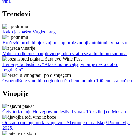
vina
Trendovi
Kako je spašen Vuglec breg
Brečević produbljuje svoj pristup proizvodnji autohtonih vina Istre
Mihelić odlučio smanjiti vinograde i vratiti se autohtonim sortama
Berba je fantastična: "Ako vino ne valja, vinar je nešto dobro
pogriješio"
Ovogodišnje vino bi moglo doseći cijenu od oko 100 eura za bočicu
Vinopije
Četvrto izdanje Herzegowine festival vina - 15. svibnja u Mostaru
Održano premijerno kušanje vina Slavonije i hrvatskog Podunavlja
2025.