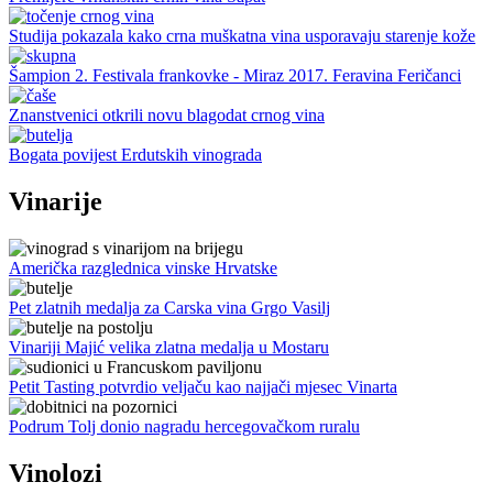
Studija pokazala kako crna muškatna vina usporavaju starenje kože
Šampion 2. Festivala frankovke - Miraz 2017. Feravina Feričanci
Znanstvenici otkrili novu blagodat crnog vina
Bogata povijest Erdutskih vinograda
Vinarije
Američka razglednica vinske Hrvatske
Pet zlatnih medalja za Carska vina Grgo Vasilj
Vinariji Majić velika zlatna medalja u Mostaru
Petit Tasting potvrdio veljaču kao najjači mjesec Vinarta
Podrum Tolj donio nagradu hercegovačkom ruralu
Vinolozi