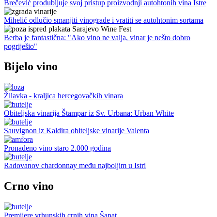
Brečević produbljuje svoj pristup proizvodnji autohtonih vina Istre
Mihelić odlučio smanjiti vinograde i vratiti se autohtonim sortama
Berba je fantastična: "Ako vino ne valja, vinar je nešto dobro
pogriješio"
Bijelo vino
Žilavka - kraljica hercegovačkih vinara
Obiteljska vinarija Štampar iz Sv. Urbana: Urban White
Sauvignon iz Kaldira obiteljske vinarije Valenta
Pronađeno vino staro 2.000 godina
Radovanov chardonnay među najboljim u Istri
Crno vino
Premijere vrhunskih crnih vina Šapat