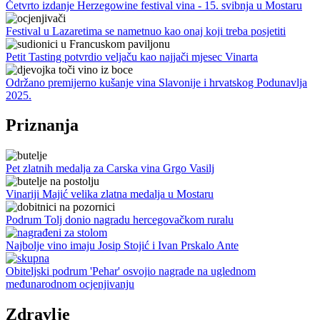
Četvrto izdanje Herzegowine festival vina - 15. svibnja u Mostaru
Festival u Lazaretima se nametnuo kao onaj koji treba posjetiti
Petit Tasting potvrdio veljaču kao najjači mjesec Vinarta
Održano premijerno kušanje vina Slavonije i hrvatskog Podunavlja
2025.
Priznanja
Pet zlatnih medalja za Carska vina Grgo Vasilj
Vinariji Majić velika zlatna medalja u Mostaru
Podrum Tolj donio nagradu hercegovačkom ruralu
Najbolje vino imaju Josip Stojić i Ivan Prskalo Ante
Obiteljski podrum 'Pehar' osvojio nagrade na uglednom
međunarodnom ocjenjivanju
Zdravlje