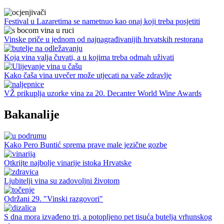
Festival u Lazaretima se nametnuo kao onaj koji treba posjetiti
Vinske priče u jednom od najnagrađivanijih hrvatskih restorana
Koja vina valja čuvati, a u kojima treba odmah uživati
Kako čaša vina uvečer može utjecati na vaše zdravlje
VŽ prikuplja uzorke vina za 20. Decanter World Wine Awards
Bakanalije
Kako Pero Buntić sprema prave male jezične gozbe
Otkrijte najbolje vinarije istoka Hrvatske
Ljubitelji vina su zadovoljni životom
Održani 29. "Vinski razgovori"
S dna mora izvađeno tri, a potopljeno pet tisuća butelja vrhunskog