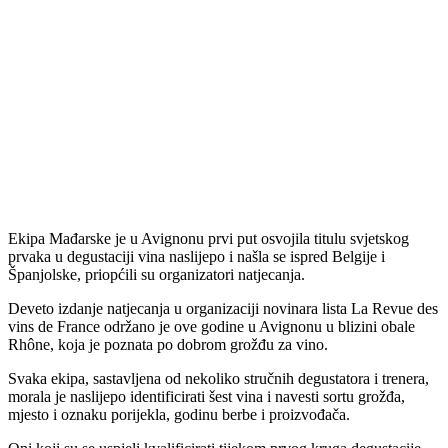
Ekipa Mađarske je u Avignonu prvi put osvojila titulu svjetskog
prvaka u degustaciji vina naslijepo i našla se ispred Belgije i
Španjolske, priopćili su organizatori natjecanja.
Deveto izdanje natjecanja u organizaciji novinara lista La Revue des
vins de France održano je ove godine u Avignonu u blizini obale
Rhône, koja je poznata po dobrom grožđu za vino.
Svaka ekipa, sastavljena od nekoliko stručnih degustatora i trenera,
morala je naslijepo identificirati šest vina i navesti sortu grožđa,
mjesto i oznaku porijekla, godinu berbe i proizvođača.