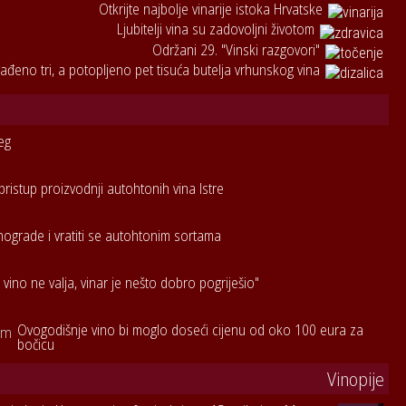
Otkrijte najbolje vinarije istoka Hrvatske
Ljubitelji vina su zadovoljni životom
Održani 29. "Vinski razgovori"
ađeno tri, a potopljeno pet tisuća butelja vrhunskog vina
eg
pristup proizvodnji autohtonih vina Istre
inograde i vratiti se autohtonim sortama
 vino ne valja, vinar je nešto dobro pogriješio"
Ovogodišnje vino bi moglo doseći cijenu od oko 100 eura za
bočicu
Vinopije