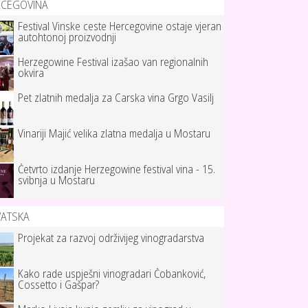
RCEGOVINA
Festival Vinske ceste Hercegovine ostaje vjeran
autohtonoj proizvodnji
Herzegowine Festival izašao van regionalnih
okvira
Pet zlatnih medalja za Carska vina Grgo Vasilj
Vinariji Majić velika zlatna medalja u Mostaru
Četvrto izdanje Herzegowine festival vina - 15.
svibnja u Mostaru
VATSKA
Projekat za razvoj održivijeg vinogradarstva
Kako rade uspješni vinogradari Čobanković,
Cossetto i Gašpar?