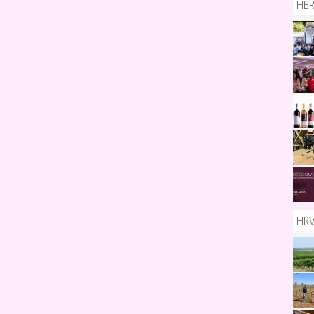
HE
HR