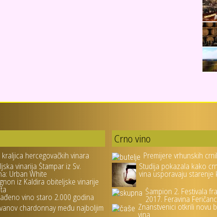
Crno vino
- kraljica hercegovačkih vinara
Premijere vrhunskih crni
ljska vinarija Štampar iz Sv.
Studija pokazala kako cr
na: Urban White
vina usporavaju starenje
gnon iz Kaldira obiteljske vinarije
ta
Šampion 2. Festivala fr
ađeno vino staro 2.000 godina
2017. Feravina Feričanc
Znanstvenici otkrili novu 
vanov chardonnay među najboljim
vina