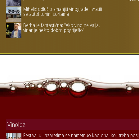
Mihelić odlučio smanjiti vinograde i vratiti
se autohtonim sortama
Berba je fantastična: "Ako vino ne valja,
vinar je nešto dobro pogriješio"
Vinolozi
Festival u Lazaretima se nametnuo kao onaj koji treba posje