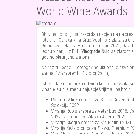
World Wine Awards
Bh. vinari postigli su rekordan uspjeh na najpr
istaknuli Carska vina Grgo Vaslilj s 3 zlata za 
96 bodova, Blatina Premium Edition 2021, David C
jednu vinariju iz BiH i
Vinograde Nuić
sa zlatom za
godine okrunjena zlatom.
Na razini Bosne i Hercegovine ukupno je osvoj
zlatna, 17 srebrenih i 18 brončanih).
Istaknuta su još neka od vina koja su osvojila 
vinarije su bile među najuspješnijima i najbrojnij
Podrum Vilinka srebro za X Line Cuvee Red 2
Selekciju 2022.
Vinarija Rubis srebra za Veteribus 2018, C
2022., a bronca za Žilavku Arterru 2021.
Vinarija Škegro srebro za Krš Blatinu 2021. 
Vinarija Keža bronca za Žilavku Premium 20
Vino Matić srebro za Con Brio Žilavku 2022.