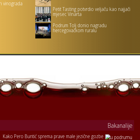
ih vinograda
Petit Tasting potvrdio veljaču kao najjači
mjesec Vinarta
Podrum Tolj donio nagradu
hercegovačkom ruralu
Bakanalije
Kako Pero Buntić sprema prave male jezične gozbe