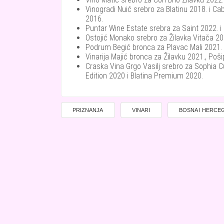
Vinogradi Nuić srebro za Blatinu 2018. i Ca
2016.
Puntar Wine Estate srebra za Saint 2022. i 
Ostojić Monako srebro za Žilavka Vitača 20
Podrum Begić bronca za Plavac Mali 2021. 
Vinarija Majić bronca za Žilavku 2021., Poš
Craska Vina Grgo Vasilj srebro za Sophia C
Edition 2020 i Blatina Premium 2020.
PRIZNANJA
VINARI
BOSNA I HERCE