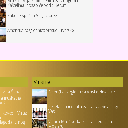
Marko Livaja kupio zemlju za vinograd u
Kaštelima, posao će voditi Kerum
Kako je spašen Vuglec breg
Američka razglednica vinske Hrvatske
Vinarije
h vina Šapat
Američka razglednica vinske Hrvatske
na muškatna
 kože
Pet zlatnih medalja za Carska vina Grgo
Vasilj
ankovke - Miraz
i
Vinariji Majić velika zlatna medalja u
blagodat crnog
Mostaru