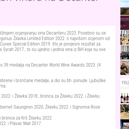
estižnijem ocjenjivanju vina Decanteru 2023. Posebno su se
Gregorius Žilavka Limited Edition 2022. s najvišom ocjenom od
uvee Special Edition 2019. što je povijesni rezultat za
 Syrah 2017., to su ujedno i jedina vina iz BiH koja su ove
eno 39 medalja na Decanter World Wine Awards 2023. (4
srebrene i brončane medalje, a dio su bh. ponude. Ljubuške
PRI
ima.
022. i Žilavka 2018., bronca za Žilavku 2022. i Žilavku
abernet Sauvignon 2020, Žilavku 2022. i Signorina Rose
i bronca za Krš Žilavku 2022.
22. i Plavac Mali 2017.