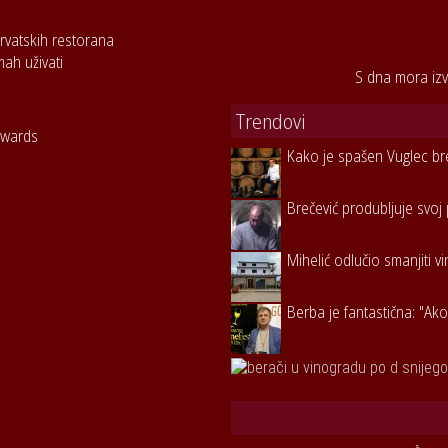
rvatskih restorana
mah uživati
S dna mora izv
Trendovi
Awards
Kako je spašen Vuglec br
Brečević produbljuje svoj 
Mihelić odlučio smanjiti v
Berba je fantastična: "Ako