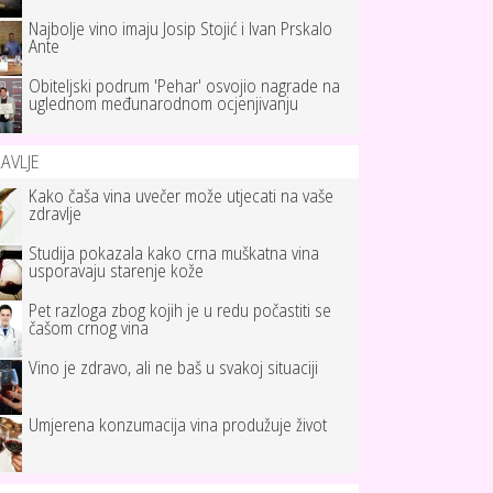
Najbolje vino imaju Josip Stojić i Ivan Prskalo
Ante
Obiteljski podrum 'Pehar' osvojio nagrade na
uglednom međunarodnom ocjenjivanju
AVLJE
Kako čaša vina uvečer može utjecati na vaše
zdravlje
Studija pokazala kako crna muškatna vina
usporavaju starenje kože
Pet razloga zbog kojih je u redu počastiti se
čašom crnog vina
Vino je zdravo, ali ne baš u svakoj situaciji
Umjerena konzumacija vina produžuje život