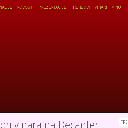
navigation
NALIJE
NOVOSTI
PREZENTACIJE
TRENDOVI
VINARI
VINO
bh vinara na Decanter
PRE