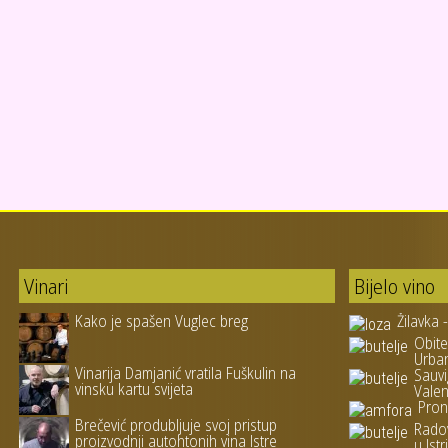
Vinari
Bijelo vino
Kako je spašen Vuglec breg
Žilavka 
Obite
Urba
Vinarija Damjanić vratila Fuškulin na
Sauvi
vinsku kartu svijeta
Valen
Pron
Brečević produbljuje svoj pristup
Rado
proizvodnji autohtonih vina Istre
u Istri