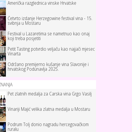
Američka razglednica vinske Hrvatske
Četvrto izdanje Herzegowine festival vina - 15.
svibnja u Mostaru
Festival u Lazaretima se nametnuo kao onaj
koji treba posjetiti
Petit Tasting potvrdio veljaču kao najjači mjesec
Vinarta
Održano premijerno kušanje vina Slavonije i
hrvatskog Podunavlja 2025.
ZNANJA
Pet zlatnih medalja za Carska vina Grgo Vasilj
Vinariji Majić velika zlatna medalja u Mostaru
Podrum Tolj donio nagradu hercegovačkom
ruralu