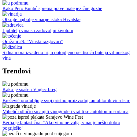
Kako Pero Buntić sprema prave male jezične gozbe
Otkrijte najbolje vinarije istoka Hrvatske
Ljubitelji vina su zadovoljni životom
Održani 29. "Vinski razgovori"
S dna mora izvađeno tri, a potopljeno pet tisuća butelja vrhunskog
vina
Trendovi
Kako je spašen Vuglec breg
Brečević produbljuje svoj pristup proizvodnji autohtonih vina Istre
Mihelić odlučio smanjiti vinograde i vratiti se autohtonim sortama
Berba je fantastična: "Ako vino ne valja, vinar je nešto dobro
pogriješio"