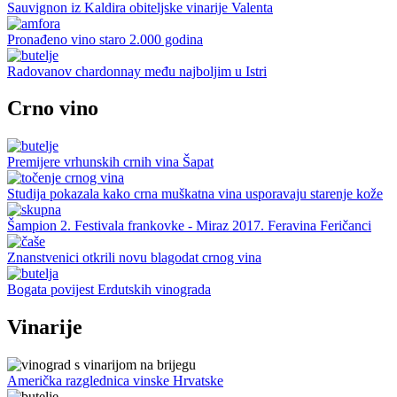
Sauvignon iz Kaldira obiteljske vinarije Valenta
Pronađeno vino staro 2.000 godina
Radovanov chardonnay među najboljim u Istri
Crno vino
Premijere vrhunskih crnih vina Šapat
Studija pokazala kako crna muškatna vina usporavaju starenje kože
Šampion 2. Festivala frankovke - Miraz 2017. Feravina Feričanci
Znanstvenici otkrili novu blagodat crnog vina
Bogata povijest Erdutskih vinograda
Vinarije
Američka razglednica vinske Hrvatske