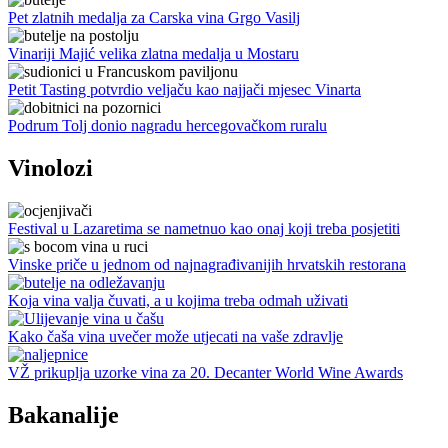
Pet zlatnih medalja za Carska vina Grgo Vasilj
Vinariji Majić velika zlatna medalja u Mostaru
Petit Tasting potvrdio veljaču kao najjači mjesec Vinarta
Podrum Tolj donio nagradu hercegovačkom ruralu
Vinolozi
Festival u Lazaretima se nametnuo kao onaj koji treba posjetiti
Vinske priče u jednom od najnagrađivanijih hrvatskih restorana
Koja vina valja čuvati, a u kojima treba odmah uživati
Kako čaša vina uvečer može utjecati na vaše zdravlje
VŽ prikuplja uzorke vina za 20. Decanter World Wine Awards
Bakanalije