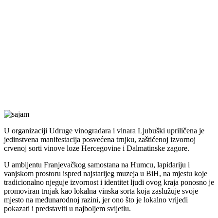
U organizaciji Udruge vinogradara i vinara Ljubuški upriličena je
jedinstvena manifestacija posvećena trnjku, zaštićenoj izvornoj
crvenoj sorti vinove loze Hercegovine i Dalmatinske zagore.
U ambijentu Franjevačkog samostana na Humcu, lapidariju i
vanjskom prostoru ispred najstarijeg muzeja u BiH, na mjestu koje
tradicionalno njeguje izvornost i identitet ljudi ovog kraja ponosno je
promoviran trnjak kao lokalna vinska sorta koja zaslužuje svoje
mjesto na međunarodnoj razini, jer ono što je lokalno vrijedi
pokazati i predstaviti u najboljem svijetlu.