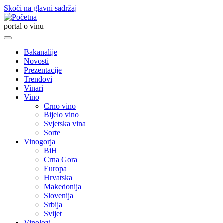
Skoči na glavni sadržaj
portal o vinu
Bakanalije
Novosti
Main
Prezentacije
navigation
Trendovi
Vinari
Vino
Crno vino
Bijelo vino
Svjetska vina
Sorte
Vinogorja
BiH
Crna Gora
Europa
Hrvatska
Makedonija
Slovenija
Srbija
Svijet
Vinolozi