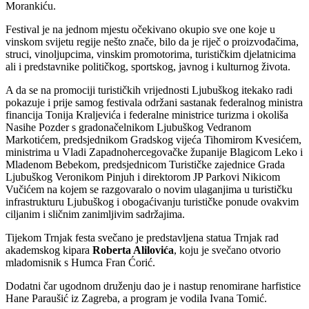
Morankiću.
Festival je na jednom mjestu očekivano okupio sve one koje u
vinskom svijetu regije nešto znače, bilo da je riječ o proizvođačima,
struci, vinoljupcima, vinskim promotorima, turističkim djelatnicima
ali i predstavnike političkog, sportskog, javnog i kulturnog života.
A da se na promociji turističkih vrijednosti Ljubuškog itekako radi
pokazuje i prije samog festivala održani sastanak federalnog ministra
financija Tonija Kraljevića i federalne ministrice turizma i okoliša
Nasihe Pozder s gradonačelnikom Ljubuškog Vedranom
Markotićem, predsjednikom Gradskog vijeća Tihomirom Kvesićem,
ministrima u Vladi Zapadnohercegovačke županije Blagicom Leko i
Mladenom Bebekom, predsjednicom Turističke zajednice Grada
Ljubuškog Veronikom Pinjuh i direktorom JP Parkovi Nikicom
Vučićem na kojem se razgovaralo o novim ulaganjima u turističku
infrastrukturu Ljubuškog i obogaćivanju turističke ponude ovakvim
ciljanim i sličnim zanimljivim sadržajima.
Tijekom Trnjak festa svečano je predstavljena statua Trnjak rad
akademskog kipara
Roberta Alilovića
, koju je svečano otvorio
mladomisnik s Humca Fran Ćorić.
Dodatni čar ugodnom druženju dao je i nastup renomirane harfistice
Hane Paraušić iz Zagreba, a program je vodila Ivana Tomić.