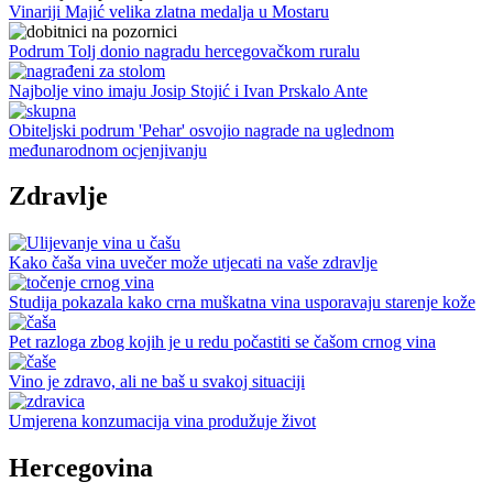
Vinariji Majić velika zlatna medalja u Mostaru
Podrum Tolj donio nagradu hercegovačkom ruralu
Najbolje vino imaju Josip Stojić i Ivan Prskalo Ante
Obiteljski podrum 'Pehar' osvojio nagrade na uglednom
međunarodnom ocjenjivanju
Zdravlje
Kako čaša vina uvečer može utjecati na vaše zdravlje
Studija pokazala kako crna muškatna vina usporavaju starenje kože
Pet razloga zbog kojih je u redu počastiti se čašom crnog vina
Vino je zdravo, ali ne baš u svakoj situaciji
Umjerena konzumacija vina produžuje život
Hercegovina