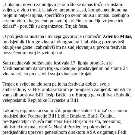
Lokalno, novo i zanimljivo je ono što se danas traži u vinskom
svijetu, a vino trnjak je takvo, prepuno slasti, komplementirano na
brojnim natjecanjima, specifično po svom okusu i mirisu, osebujno
crveno vino, dragocjeno po svojoj količini, vino čije vrijeme tek
dolazi
- poručili su organizatori Trnjak festa.
O povijesti samostana i muzeja govorio je i domaćin
Zdenko Milas
,
predsjednik Udruge vinara i vinogradara Ljubuškog pozdravivši
okupljene goste i zahvalivši im na sudjelovanju u prvom festivalu
posvećenom ovoj izuzetnoj sorti.
Sam nadnevak održavanja festivala 17. lipnja proglašen je
Međunarodnim danom trnjka, dostojno proslavljenim od strane 24
vinara koji su predstavili svoja vina sorte trnjak.
Trnjak u svijet ne ide sam pa je na festivalu dobio i svoje
ambasadore, za BiH ambasadorom je proglašen zamjenik ministrice
vanjskih poslova BiH Josip Brkić, a u Europu ga vodi Ivan Sabolić,
veleposlanik Republike Hrvatske u BiH.
Također, organizatori su uručili prigodne statue 'Trnjka' izaslaniku
predsjednice Federacije BiH Lidije Bradare, Bariši Čolaku,
predsjedateljici Vijeća ministara BiH Borjani Krišto, federalnoj
ministrici turizma i okoliša Nasihi Pozder, te pokrovitelju
predsjedniku uprave i generalnom direktoru ASA osiguranje Feđi