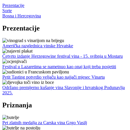
Prezentacije
Sorte
Bosna i Hercegovina
Prezentacije
Američka razglednica vinske Hrvatske
Četvrto izdanje Herzegowine festival vina - 15. svibnja u Mostaru
Festival u Lazaretima se nametnuo kao onaj koji treba posjetiti
Petit Tasting potvrdio veljaču kao najjači mjesec Vinarta
Održano premijerno kušanje vina Slavonije i hrvatskog Podunavlja
2025.
Priznanja
Pet zlatnih medalja za Carska vina Grgo Vasilj