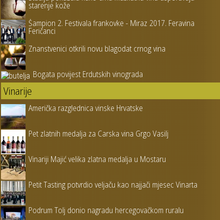
starenje kože
Šampion 2. Festivala frankovke - Miraz 2017. Feravina
Feričanci
Znanstvenici otkrili novu blagodat crnog vina
Bogata povijest Erdutskih vinograda
Vinarije
Američka razglednica vinske Hrvatske
Pet zlatnih medalja za Carska vina Grgo Vasilj
Vinariji Majić velika zlatna medalja u Mostaru
Petit Tasting potvrdio veljaču kao najjači mjesec Vinarta
Podrum Tolj donio nagradu hercegovačkom ruralu