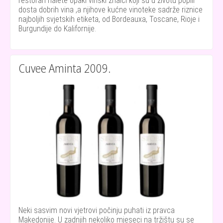
restoran nalete opaki vinski znalci koji su u životu popili
dosta dobrih vina ,a njihove kućne vinoteke sadrže riznice
najboljih svjetskih etiketa, od Bordeauxa, Toscane, Rioje i
Burgundije do Kalifornije.
Cuvee Aminta 2009.
Neki sasvim novi vjetrovi počinju puhati iz pravca
Makedonije. U zadnjih nekoliko mjeseci na tržištu su se