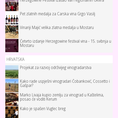
Herzegowine Festival izašao van regionalnih okvira
Pet zlatnih medalja za Carska vina Grgo Vasilj
Vinariji Majić velika zlatna medalja u Mostaru
Četvrto izdanje Herzegowine festival vina - 15. svibnja u
Mostaru
HRVATSKA
Projekat za razvoj održivijeg vinogradarstva
Kako rade uspješni vinogradari Čobanković, Cossetto i
Gašpar?
Marko Livaja kupio zemlju za vinograd u Kaštelima,
posao će voditi Kerum
Kako je spašen Vuglec breg