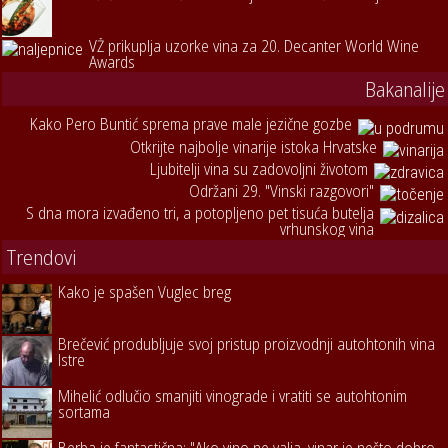
VŽ prikuplja uzorke vina za 20. Decanter World Wine
Awards
Bakanalije
Kako Pero Buntić sprema prave male jezične gozbe
Otkrijte najbolje vinarije istoka Hrvatske
Ljubitelji vina su zadovoljni životom
Održani 29. "Vinski razgovori"
S dna mora izvađeno tri, a potopljeno pet tisuća butelja
vrhunskog vina
Trendovi
Kako je spašen Vuglec breg
Brečević produbljuje svoj pristup proizvodnji autohtonih vina
Istre
Mihelić odlučio smanjiti vinograde i vratiti se autohtonim
sortama
Berba je fantastična: "Ako vino ne valja, vinar je nešto dobro