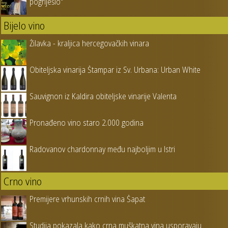
pogriješio"
Bijelo vino
Žilavka - kraljica hercegovačkih vinara
Obiteljska vinarija Štampar iz Sv. Urbana: Urban White
Sauvignon iz Kaldira obiteljske vinarije Valenta
Pronađeno vino staro 2.000 godina
Radovanov chardonnay među najboljim u Istri
Crno vino
Premijere vrhunskih crnih vina Šapat
Studija pokazala kako crna muškatna vina usporavaju