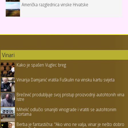
Američka razglednica vinske Hrvatske
Vinari
Kako je spašen Vuglec breg
Vinarija Damjanić vratila Fuškulin na vinsku kartu svijeta
Brečević produbljuje svoj pristup proizvodnji autohtonih vina
Istre
Mihelić odlučio smanjiti vinograde i vratiti se autohtonim
sortama
Berba je fantastična: "Ako vino ne valja, vinar je nešto dobro