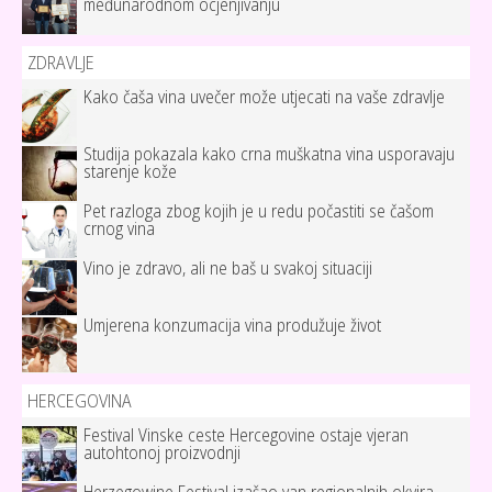
međunarodnom ocjenjivanju
ZDRAVLJE
Kako čaša vina uvečer može utjecati na vaše zdravlje
Studija pokazala kako crna muškatna vina usporavaju
starenje kože
Pet razloga zbog kojih je u redu počastiti se čašom
crnog vina
Vino je zdravo, ali ne baš u svakoj situaciji
Umjerena konzumacija vina produžuje život
HERCEGOVINA
Festival Vinske ceste Hercegovine ostaje vjeran
autohtonoj proizvodnji