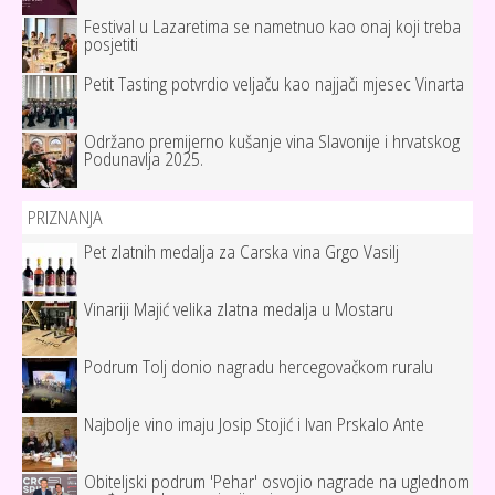
Festival u Lazaretima se nametnuo kao onaj koji treba
posjetiti
Petit Tasting potvrdio veljaču kao najjači mjesec Vinarta
Održano premijerno kušanje vina Slavonije i hrvatskog
Podunavlja 2025.
PRIZNANJA
Pet zlatnih medalja za Carska vina Grgo Vasilj
Vinariji Majić velika zlatna medalja u Mostaru
Podrum Tolj donio nagradu hercegovačkom ruralu
Najbolje vino imaju Josip Stojić i Ivan Prskalo Ante
Obiteljski podrum 'Pehar' osvojio nagrade na uglednom