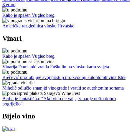
Kerum
Kako je spašen Vuglec breg
Američka razglednica vinske Hrvatske
Vinari
Kako je spašen Vuglec breg
Vinarija Damjanić vratila Fuškulin na vinsku kartu svijeta
Brečević produbljuje svoj pristup proizvodnji autohtonih vina Istre
Mihelić odlučio smanjiti vinograde i vratiti se autohtonim sortama
Berba je fantastična: "Ako vino ne valja, vinar je nešto dobro
pogriješio"
Bijelo vino