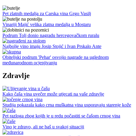
Pet zlatnih medalja za Carska vina Grgo Vasilj
Vinariji Majić velika zlatna medalja u Mostaru
Podrum Tolj donio nagradu hercegovačkom ruralu
Najbolje vino imaju Josip Stojić i Ivan Prskalo Ante
Obiteljski podrum 'Pehar' osvojio nagrade na uglednom
međunarodnom ocjenjivanju
Zdravlje
Kako čaša vina uvečer može utjecati na vaše zdravlje
Studija pokazala kako crna muškatna vina usporavaju starenje kože
Pet razloga zbog kojih je u redu počastiti se čašom crnog vina
Vino je zdravo, ali ne baš u svakoj situaciji