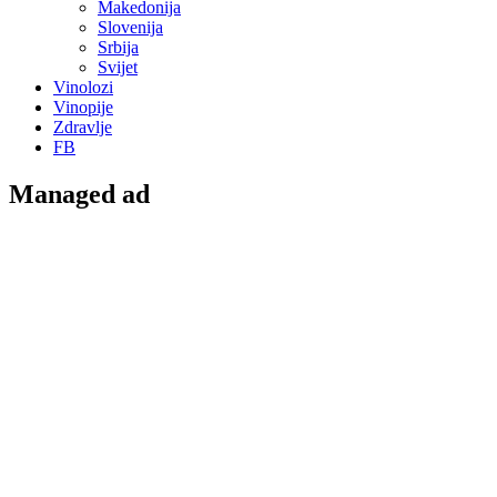
Makedonija
Slovenija
Srbija
Svijet
Vinolozi
Vinopije
Zdravlje
FB
Managed ad