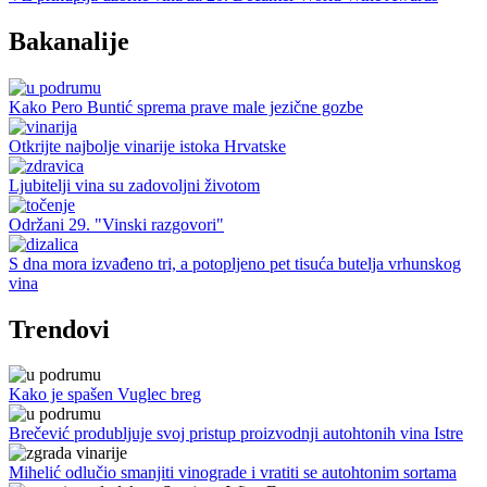
Bakanalije
Kako Pero Buntić sprema prave male jezične gozbe
Otkrijte najbolje vinarije istoka Hrvatske
Ljubitelji vina su zadovoljni životom
Održani 29. "Vinski razgovori"
S dna mora izvađeno tri, a potopljeno pet tisuća butelja vrhunskog
vina
Trendovi
Kako je spašen Vuglec breg
Brečević produbljuje svoj pristup proizvodnji autohtonih vina Istre
Mihelić odlučio smanjiti vinograde i vratiti se autohtonim sortama