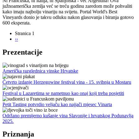
Ni Francuska, ni Italija, ni Španjolska - već Argentina! Ova
južnoamerička zemlja već se treću godinu zaredom može pohvaliti
kako imaju najbolju vinariju na svijetu. Portal World's Best
Vineyards donio je takvu odluku nakon glasovanja i biranja gotovo
600 eksperata.
Stranica 1
Next
››
Pagination
page
Prezentacije
Američka razglednica vinske Hrvatske
Četvrto izdanje Herzegowine festival vina - 15. svibnja u Mostaru
Festival u Lazaretima se nametnuo kao onaj koji treba posjetiti
Petit Tasting potvrdio veljaču kao najjači mjesec Vinarta
Održano premijerno kušanje vina Slavonije i hrvatskog Podunavlja
2025.
Priznanja