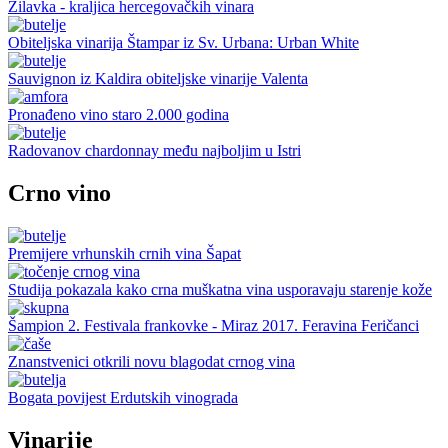
Žilavka - kraljica hercegovačkih vinara
Obiteljska vinarija Štampar iz Sv. Urbana: Urban White
Sauvignon iz Kaldira obiteljske vinarije Valenta
Pronađeno vino staro 2.000 godina
Radovanov chardonnay među najboljim u Istri
Crno vino
Premijere vrhunskih crnih vina Šapat
Studija pokazala kako crna muškatna vina usporavaju starenje kože
Šampion 2. Festivala frankovke - Miraz 2017. Feravina Feričanci
Znanstvenici otkrili novu blagodat crnog vina
Bogata povijest Erdutskih vinograda
Vinarije