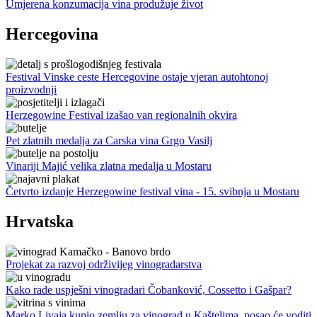
Umjerena konzumacija vina produžuje život
Hercegovina
Festival Vinske ceste Hercegovine ostaje vjeran autohtonoj
proizvodnji
Herzegowine Festival izašao van regionalnih okvira
Pet zlatnih medalja za Carska vina Grgo Vasilj
Vinariji Majić velika zlatna medalja u Mostaru
Četvrto izdanje Herzegowine festival vina - 15. svibnja u Mostaru
Hrvatska
Projekat za razvoj održivijeg vinogradarstva
Kako rade uspješni vinogradari Čobanković, Cossetto i Gašpar?
Marko Livaja kupio zemlju za vinograd u Kaštelima, posao će voditi