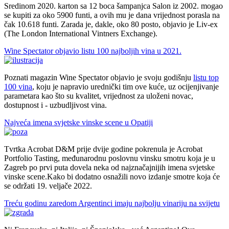
Sredinom 2020. karton sa 12 boca šampanjca Salon iz 2002. mogao
se kupiti za oko 5900 funti, a ovih mu je dana vrijednost porasla na
čak 10.618 funti. Zarada je, dakle, oko 80 posto, objavio je Liv-ex
(The London International Vintners Exchange).
Wine Spectator objavio listu 100 najboljih vina u 2021.
Poznati magazin Wine Spectator objavio je svoju godišnju
listu top
100 vina
, koju je napravio urednički tim ove kuće, uz ocijenjivanje
parametara kao što su kvalitet, vrijednost za uloženi novac,
dostupnost i - uzbudljivost vina.
Najveća imena svjetske vinske scene u Opatiji
Tvrtka Acrobat D&M prije dvije godine pokrenula je Acrobat
Portfolio Tasting, međunarodnu poslovnu vinsku smotru koja je u
Zagreb po prvi puta dovela neka od najznačajnijih imena svjetske
vinske scene.Kako bi dodatno osnažili novo izdanje smotre koja će
se održati 19. veljače 2022.
Treću godinu zaredom Argentinci imaju najbolju vinariju na svijetu