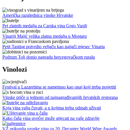
Američka razglednica vinske Hrvatske
Pet zlatnih medalja za Carska vina Grgo Vasilj
Vinariji Majić velika zlatna medalja u Mostaru
Petit Tasting potvrdio veljaču kao najjači mjesec Vinarta
Podrum Tolj donio nagradu hercegovačkom ruralu
Vinolozi
Festival u Lazaretima se nametnuo kao onaj koji treba posjetiti
Vinske priče u jednom od najnagrađivanijih hrvatskih restorana
Koja vina valja čuvati, a u kojima treba odmah uživati
Kako čaša vina uvečer može utjecati na vaše zdravlje
VŽ prikuplja uzorke vina za 20. Decanter World Wine Awards