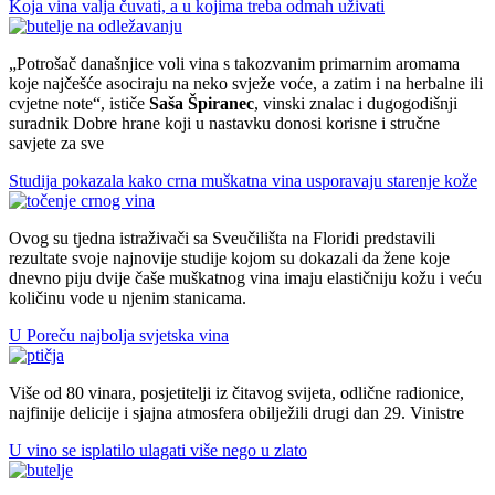
Koja vina valja čuvati, a u kojima treba odmah uživati
Potrošač današnjice voli vina s takozvanim primarnim aromama
koje najčešće asociraju na neko svježe voće, a zatim i na herbalne ili
cvjetne note
, ističe
Saša Špiranec
, vinski znalac i dugogodišnji
suradnik Dobre hrane koji u nastavku donosi korisne i stručne
savjete za sve
Studija pokazala kako crna muškatna vina usporavaju starenje kože
Ovog su tjedna istraživači sa Sveučilišta na Floridi predstavili
rezultate svoje najnovije studije kojom su dokazali da žene koje
dnevno piju dvije čaše muškatnog vina imaju elastičniju kožu i veću
količinu vode u njenim stanicama.
U Poreču najbolja svjetska vina
Više od 80 vinara, posjetitelji iz čitavog svijeta, odlične radionice,
najfinije delicije i sjajna atmosfera obilježili drugi dan 29. Vinistre
U vino se isplatilo ulagati više nego u zlato