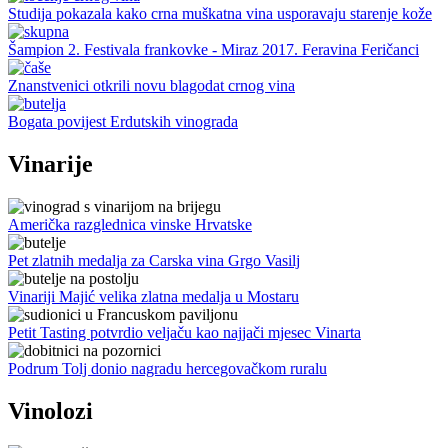
Studija pokazala kako crna muškatna vina usporavaju starenje kože
Šampion 2. Festivala frankovke - Miraz 2017. Feravina Feričanci
Znanstvenici otkrili novu blagodat crnog vina
Bogata povijest Erdutskih vinograda
Vinarije
Američka razglednica vinske Hrvatske
Pet zlatnih medalja za Carska vina Grgo Vasilj
Vinariji Majić velika zlatna medalja u Mostaru
Petit Tasting potvrdio veljaču kao najjači mjesec Vinarta
Podrum Tolj donio nagradu hercegovačkom ruralu
Vinolozi