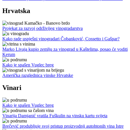
Hrvatska
Projekat za razvoj održivijeg vinogradarstva
Kako rade uspješni vinogradari Čobanković, Cossetto i Gašpar?
Marko Livaja kupio zemlju za vinograd u Kaštelima, posao će voditi
Kerum
Kako je spašen Vuglec breg
Američka razglednica vinske Hrvatske
Vinari
Kako je spašen Vuglec breg
Vinarija Damjanić vratila Fuškulin na vinsku kartu svijeta
Brečević produbljuje svoj pristup proizvodnji autohtonih vina Istre