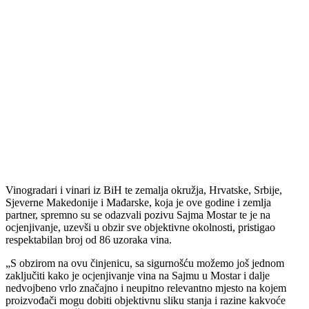
Vinogradari i vinari iz BiH te zemalja okružja, Hrvatske, Srbije,
Sjeverne Makedonije i Mađarske, koja je ove godine i zemlja
partner, spremno su se odazvali pozivu Sajma Mostar te je na
ocjenjivanje, uzevši u obzir sve objektivne okolnosti, pristigao
respektabilan broj od 86 uzoraka vina.
S obzirom na ovu činjenicu, sa sigurnošću možemo još jednom
zaključiti kako je ocjenjivanje vina na Sajmu u Mostar i dalje
nedvojbeno vrlo značajno i neupitno relevantno mjesto na kojem
proizvođači mogu dobiti objektivnu sliku stanja i razine kakvoće