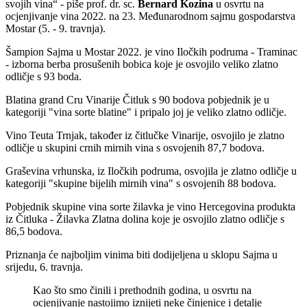
svojih vina
- piše prof. dr. sc.
Bernard Kozina
u osvrtu na
ocjenjivanje vina 2022. na 23. Međunarodnom sajmu gospodarstva
Mostar (5. - 9. travnja).
Šampion Sajma u Mostar 2022. je vino Iločkih podruma - Traminac
- izborna berba prosušenih bobica koje je osvojilo veliko zlatno
odličje s 93 boda.
Blatina grand Cru Vinarije Čitluk s 90 bodova pobjednik je u
kategoriji "vina sorte blatine" i pripalo joj je veliko zlatno odličje.
Vino Teuta Trnjak, također iz čitlučke Vinarije, osvojilo je zlatno
odličje u skupini crnih mirnih vina s osvojenih 87,7 bodova.
Graševina vrhunska, iz Iločkih podruma, osvojila je zlatno odličje u
kategoriji "skupine bijelih mirnih vina" s osvojenih 88 bodova.
Pobjednik skupine vina sorte žilavka je vino Hercegovina produkta
iz Čitluka - Žilavka Zlatna dolina koje je osvojilo zlatno odličje s
86,5 bodova.
Priznanja će najboljim vinima biti dodijeljena u sklopu Sajma u
srijedu, 6. travnja.
Kao što smo činili i prethodnih godina, u osvrtu na
ocjenjivanje nastojimo iznijeti neke činjenice i detalje