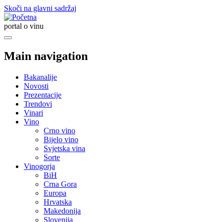
Skoči na glavni sadržaj
portal o vinu
Main navigation
Bakanalije
Novosti
Prezentacije
Trendovi
Vinari
Vino
Crno vino
Bijelo vino
Svjetska vina
Sorte
Vinogorja
BiH
Crna Gora
Europa
Hrvatska
Makedonija
Slovenija