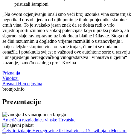
pristizali šampioni.
Na ovom ocjenjivanju imali smo veći broj uzoraka vina sorte trnjak
nego ikad dosad i jedan od njih ponio je titulu pobjednika skupine
crnih vina. To je svakako jasan znak da se doista radi o vrlo
vrijednoj sorti iznimno visokog potencijala koja u praksi polako, ali
sigurno, staje ravnopravno uz bok duetu blatine i žilavke. Stoga mi
se čini razumnim u dogledno vrijeme razmisliti o ustanovljenju i
natjecateljske skupine vina od sorte trnjak, čime bi se dodatno
osnažila i potaknula svijest o važnosti ove autohtone sorte u razvoju
i unaprjeđenju hercegovačkog vinogradarstva i vinarstva u cjelini
-
kazao je, između ostaloga prof. Kozina.
Priznanja
Vinolozi
Bosna i Hercegovina
brotnjo.info
Prezentacije
Američka razglednica vinske Hrvatske
Četvrto izdanje Herzegowine festival vina - 15. svibnja u Mostaru