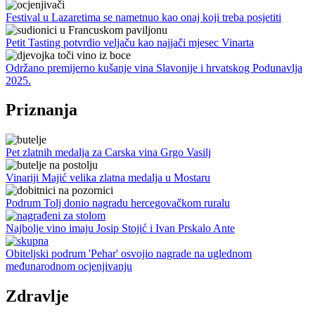
Festival u Lazaretima se nametnuo kao onaj koji treba posjetiti
Petit Tasting potvrdio veljaču kao najjači mjesec Vinarta
Održano premijerno kušanje vina Slavonije i hrvatskog Podunavlja
2025.
Priznanja
Pet zlatnih medalja za Carska vina Grgo Vasilj
Vinariji Majić velika zlatna medalja u Mostaru
Podrum Tolj donio nagradu hercegovačkom ruralu
Najbolje vino imaju Josip Stojić i Ivan Prskalo Ante
Obiteljski podrum 'Pehar' osvojio nagrade na uglednom
međunarodnom ocjenjivanju
Zdravlje