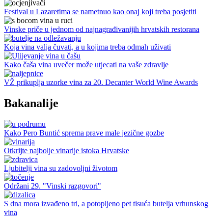
Festival u Lazaretima se nametnuo kao onaj koji treba posjetiti
Vinske priče u jednom od najnagrađivanijih hrvatskih restorana
Koja vina valja čuvati, a u kojima treba odmah uživati
Kako čaša vina uvečer može utjecati na vaše zdravlje
VŽ prikuplja uzorke vina za 20. Decanter World Wine Awards
Bakanalije
Kako Pero Buntić sprema prave male jezične gozbe
Otkrijte najbolje vinarije istoka Hrvatske
Ljubitelji vina su zadovoljni životom
Održani 29. "Vinski razgovori"
S dna mora izvađeno tri, a potopljeno pet tisuća butelja vrhunskog
vina