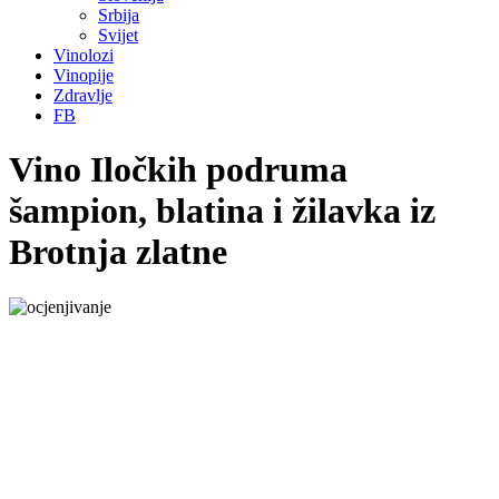
Srbija
Svijet
Vinolozi
Vinopije
Zdravlje
FB
Vino Iločkih podruma
šampion, blatina i žilavka iz
Brotnja zlatne