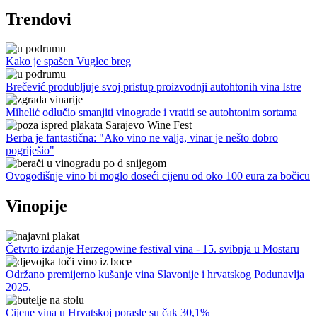
Trendovi
Kako je spašen Vuglec breg
Brečević produbljuje svoj pristup proizvodnji autohtonih vina Istre
Mihelić odlučio smanjiti vinograde i vratiti se autohtonim sortama
Berba je fantastična: "Ako vino ne valja, vinar je nešto dobro
pogriješio"
Ovogodišnje vino bi moglo doseći cijenu od oko 100 eura za bočicu
Vinopije
Četvrto izdanje Herzegowine festival vina - 15. svibnja u Mostaru
Održano premijerno kušanje vina Slavonije i hrvatskog Podunavlja
2025.
Cijene vina u Hrvatskoj porasle su čak 30,1%