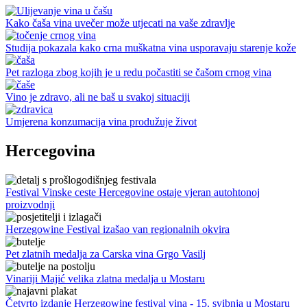
Kako čaša vina uvečer može utjecati na vaše zdravlje
Studija pokazala kako crna muškatna vina usporavaju starenje kože
Pet razloga zbog kojih je u redu počastiti se čašom crnog vina
Vino je zdravo, ali ne baš u svakoj situaciji
Umjerena konzumacija vina produžuje život
Hercegovina
Festival Vinske ceste Hercegovine ostaje vjeran autohtonoj
proizvodnji
Herzegowine Festival izašao van regionalnih okvira
Pet zlatnih medalja za Carska vina Grgo Vasilj
Vinariji Majić velika zlatna medalja u Mostaru
Četvrto izdanje Herzegowine festival vina - 15. svibnja u Mostaru