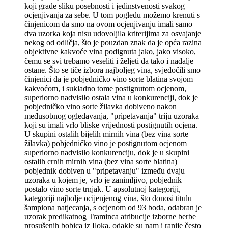
koji grade sliku posebnosti i jedinstvenosti svakog
ocjenjivanja za sebe. U tom pogledu možemo krenuti s
činjenicom da smo na ovom ocjenjivanju imali samo
dva uzorka koja nisu udovoljila kriterijima za osvajanje
nekog od odličja, što je pouzdan znak da je opća razina
objektivne kakvoće vina podignuta jako, jako visoko,
čemu se svi trebamo veseliti i željeti da tako i nadalje
ostane. Što se tiče izbora najboljeg vina, svjedočili smo
činjenici da je pobjedničko vino sorte blatina svojom
kakvoćom, i sukladno tome postignutom ocjenom,
superiorno nadvisilo ostala vina u konkurenciji, dok je
pobjedničko vino sorte žilavka dobiveno nakon
međusobnog ogledavanja, "pripetavanja" triju uzoraka
koji su imali vrlo bliske vrijednosti postignutih ocjena.
U skupini ostalih bijelih mirnih vina (bez vina sorte
žilavka) pobjedničko vino je postignutom ocjenom
superiorno nadvisilo konkurenciju, dok je u skupini
ostalih crnih mirnih vina (bez vina sorte blatina)
pobjednik dobiven u "pripetavanju" između dvaju
uzoraka u kojem je, vrlo je zanimljivo, pobjednik
postalo vino sorte trnjak. U apsolutnoj kategoriji,
kategoriji najbolje ocijenjenog vina, što donosi titulu
šampiona natjecanja, s ocjenom od 93 boda, odabran je
uzorak predikatnog Traminca atribucije izborne berbe
prosušenih bobica iz Iloka, odakle su nam i ranije često