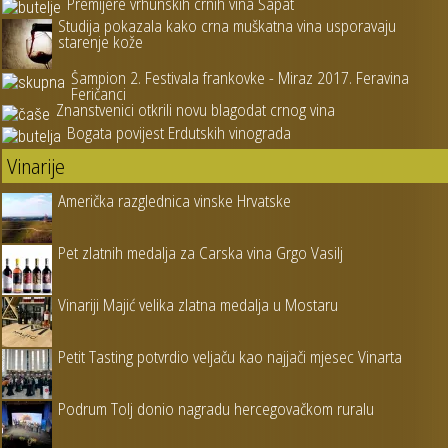
Premijere vrhunskih crnih vina Šapat
Studija pokazala kako crna muškatna vina usporavaju
starenje kože
Šampion 2. Festivala frankovke - Miraz 2017. Feravina
Feričanci
Znanstvenici otkrili novu blagodat crnog vina
Bogata povijest Erdutskih vinograda
Vinarije
Američka razglednica vinske Hrvatske
Pet zlatnih medalja za Carska vina Grgo Vasilj
Vinariji Majić velika zlatna medalja u Mostaru
Petit Tasting potvrdio veljaču kao najjači mjesec Vinarta
Podrum Tolj donio nagradu hercegovačkom ruralu