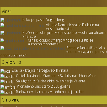
Vinari
Kako je spašen Vuglec breg
Vinarija Damjanić vratila Fuškulin na
vinsku kartu svijeta
Brečević produbljuje svoj pristup proizvodnji autohtonih
vina Istre
Mihelić odlučio smanjiti vinograde i vratiti se
autohtonim sortama
Berba je fantastična: "Ako
vino ne valja, vinar je nešto
dobro pogriješio"
Bijelo vino
Žilavka - kraljica hercegovačkih vinara
Obiteljska vinarija Štampar iz Sv. Urbana: Urban White
Sauvignon iz Kaldira obiteljske vinarije Valenta
Pronađeno vino staro 2.000 godina
Radovanov chardonnay među najboljim u Istri
Crno vino