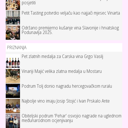
posjetiti
Petit Tasting potvrdio veljaču kao najjači mjesec Vinarta
Održano premijerno kušanje vina Slavonije i hrvatskog
Podunavlja 2025.
PRIZNANJA
Pet zlatnih medalja za Carska vina Grgo Vasilj
Vinariji Majić velika zlatna medalja u Mostaru
Podrum Tolj donio nagradu hercegovačkom ruralu
Najbolje vino imaju Josip Stojić i Ivan Prskalo Ante
Obiteljski podrum 'Pehar' osvojio nagrade na uglednom
međunarodnom ocjenjivanju