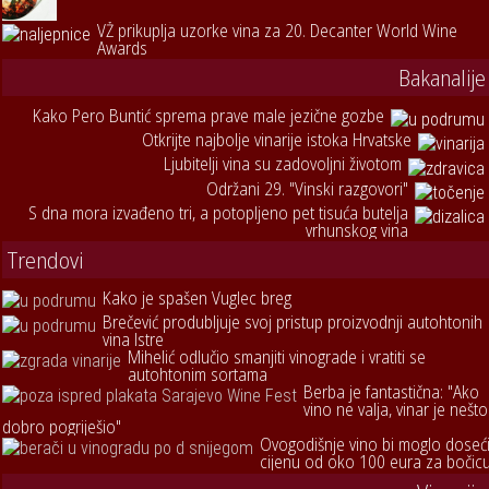
VŽ prikuplja uzorke vina za 20. Decanter World Wine
Awards
Bakanalije
Kako Pero Buntić sprema prave male jezične gozbe
Otkrijte najbolje vinarije istoka Hrvatske
Ljubitelji vina su zadovoljni životom
Održani 29. "Vinski razgovori"
S dna mora izvađeno tri, a potopljeno pet tisuća butelja
vrhunskog vina
Trendovi
Kako je spašen Vuglec breg
Brečević produbljuje svoj pristup proizvodnji autohtonih
vina Istre
Mihelić odlučio smanjiti vinograde i vratiti se
autohtonim sortama
Berba je fantastična: "Ako
vino ne valja, vinar je nešto
dobro pogriješio"
Ovogodišnje vino bi moglo doseć
cijenu od oko 100 eura za bočic