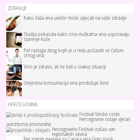
ZDRAVLJE
Kako čaša vina uvečer može utjecati na vaše zdravlje
Studija pokazala kako crna muškatna vina usporavaju
starenje kože
Pet razloga zbog kojih je u redu počastiti se čašom
crnog vina
Vino je zdravo, ali ne baš u svakoj situaciji
Umjerena konzumacija vina produžuje život
HERCEGOVINA
Festival Vinske ceste
Hercegovine ostaje vjeran
autohtonoj proizvodnji
Herzegowine Festival izašao van
regionalnih okvira
Pet zlatnih medalja za Carska vina Grgo Vasilj