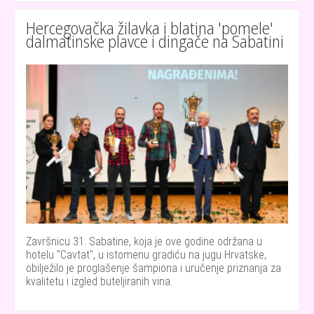
Hercegovačka žilavka i blatina 'pomele'
dalmatinske plavce i dingače na Sabatini
Završnicu 31. Sabatine, koja je ove godine održana u
hotelu "Cavtat", u istomenu gradiću na jugu Hrvatske,
obilježilo je proglašenje šampiona i uručenje priznanja za
kvalitetu i izgled buteljiranih vina.