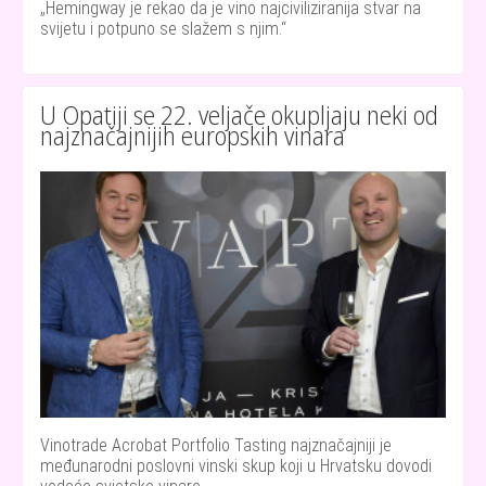
Hemingway je rekao da je vino najciviliziranija stvar na
svijetu i potpuno se slažem s njim.
U Opatiji se 22. veljače okupljaju neki od
najznačajnijih europskih vinara
Vinotrade Acrobat Portfolio Tasting najznačajniji je
međunarodni poslovni vinski skup koji u Hrvatsku dovodi