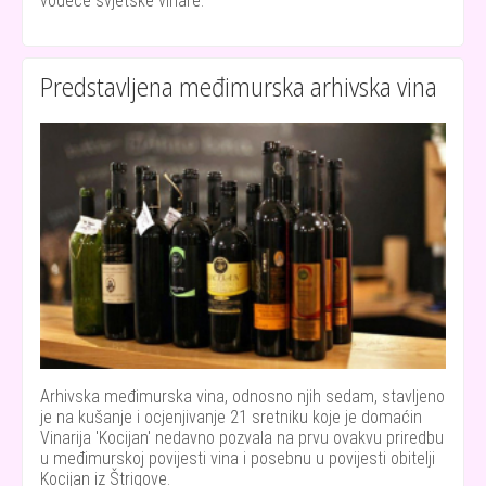
vodeće svjetske vinare.
Predstavljena međimurska arhivska vina
Arhivska međimurska vina, odnosno njih sedam, stavljeno
je na kušanje i ocjenjivanje 21 sretniku koje je domaćin
Vinarija 'Kocijan' nedavno pozvala na prvu ovakvu priredbu
u međimurskoj povijesti vina i posebnu u povijesti obitelji
Kocijan iz Štrigove.